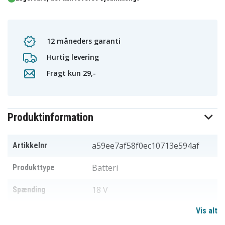
12 måneders garanti
Hurtig levering
Fragt kun 29,-
Produktinformation
a59ee7af58f0ec10713e594af
Artikkelnr
Batteri
Produkttype
18 V
Spænding
Vis alt
Makita
Passer til mærket