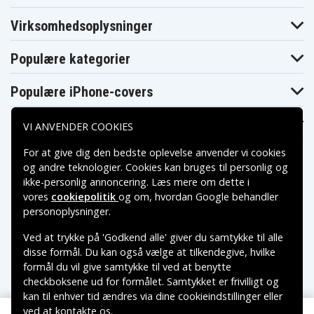
Makita
Makita BFR550Z
Makita BFR750
BFR550ZX
Virksomhedsoplysninger
Makita
Makita
Makita BFR750F
BFR750L
BFR750RFE
Makita
Makita
Populære kategorier
Makita BFR750Z
BFS440
BFS440RFE
Makita
Makita BFS441RFE
Makita BFS450
BFS441Z
Populære iPhone-covers
Makita
Makita BFS450F
Makita BFS450Z
BFS450RFE
Populære Samsung-covers
Makita
VI ANVENDER COOKIES
Makita BFS451RFE
Makita BFT041RZ
BFS451Z
Makita
Makita
For at give dig den bedste oplevelse anvender vi cookies
Makita BFT082RZ
BFT124RZ
BGA402RFE
og andre teknologier. Cookies kan bruges til personlig og
Makita
Makita BGA402Z
Makita BGA450Z
BGA450RFE
ikke-personlig annoncering. Læs mere om dette i
Makita
Makita
vores
cookiepolitik
og om, hvordan
Google behandler
Makita BGA452
BGA452F
BGA452RFE
Betalingsmuligheder
personoplysninger
.
Makita
Makita
Makita BGA452Z
BGD800
BGD800RFE
Ved at trykke på 'Godkend alle' giver du samtykke til alle
Makita
Makita
Leveringsmuligheder
Makita BGD800Z
BGD801
BGD801RFE
disse formål. Du kan også vælge at tilkendegive, hvilke
Makita
formål du vil give samtykke til ved at benytte
Makita BGD801Z
Makita BHP440
BHP343Z
checkboksene ud for formålet. Samtykket er frivilligt og
Makita
Makita
Makita BHP440SFE
kan til enhver tid ændres via dine cookieindstillinger eller
BHP441
BHP441RFE
Makita
ved at kontakte os.