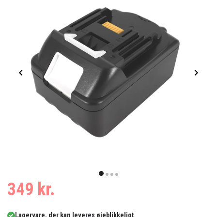
Item
1
item
item
item
item
349 kr.
of
0
1
2
3
4
Lagervare, der kan leveres øjeblikkeligt