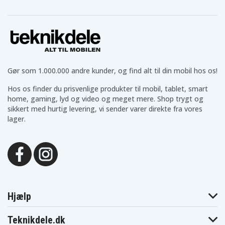
Makita BDF441RFE
Makita BDF441Z
BDF441SFE
Makita
Makita
Makita BDF442
BDF442RFE
BDF444RFE
Makita
Makita BDF444Z
Makita BDF446Z
BDF446RFE
Makita
Makita BDF448
Makita BDF450
BDF448RFE
Makita
Makita BDF451
Makita BDF451Z
Gør som 1.000.000 andre kunder, og find alt til din mobil hos os!
BDF451RFE
Makita
Makita
Makita BDF452
Hos os finder du prisvenlige produkter til mobil, tablet, smart
BDF452RFE
BDF452RHE
home, gaming, lyd og video og meget mere. Shop trygt og
Makita
Makita
Makita BDF452SHE
BDF452Z
BDF453RHE
sikkert med hurtig levering, vi sender varer direkte fra vores
Makita
lager.
Makita BDF453SHE
Makita BDF454F
BDF453Z
Makita
Makita
Makita BDF454RFE
BDF454Z
BDF456RFE
Makita
Makita BDF456Z
Makita BFL201RZ
BDF458
Makita
Makita BFL301RZ
Makita BFR440
BFL402RZ
Makita
Makita BFR440RFE
Makita BFR540
BFR440SFE
Hjælp
Makita
Makita BFR540RFE
Makita BFR550
BFR540Z
Makita
Makita
Teknikdele.dk
Makita BFR550F
BFR550L
BFR550RFE