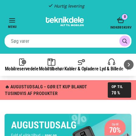
Hurtig levering
Item
0
2
of
MENU
INDKØBSKURV
3
Mobilreservedele
Mobiltilbehør
Kabler & Opladere
Lyd & Billede
Pow
🔥 AUGUSTUDSALG – GØR ET KUP BLANDT
OP TIL
70 %
TUSINDVIS AF PRODUKTER