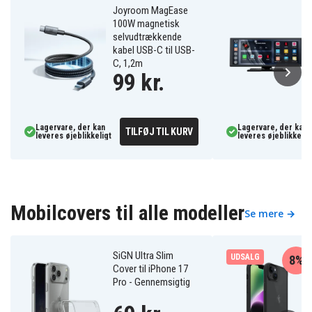
Joyroom MagEase
100W magnetisk
selvudtrækkende
kabel USB-C til USB-
C, 1,2m
99 kr.
Lagervare, der kan
Lagervare, der kan
TILFØJ TIL KURV
leveres øjeblikkeligt
leveres øjeblikkelig
Mobilcovers til alle modeller
Se mere →
SiGN Ultra Slim
UDSALG
8%
Cover til iPhone 17
Pro - Gennemsigtig