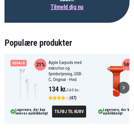
Tilmeld dig nu
Populære produkter
Apple Earpods med
UDSALG
21%
56%
mikrofon og
fjernbetjening, USB-
C, Original - Hvid
134 kr.
169 kr.
(47)
Lagervare, der kan
Lagervare, der kan 
TILFØJ TIL KURV
leveres øjeblikkeligt
øjeblikkeligt