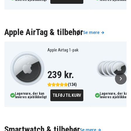
Apple AirTag & tilbehør
Se mere →
Apple Airtag 1-pak
239 kr.
(134)
Lagervare, der kan
Lagervare, der kan
TILFØJ TIL KURV
leveres øjeblikkeligt
leveres øjeblikkelig
Smartwatch & tilbehør
Se mere →