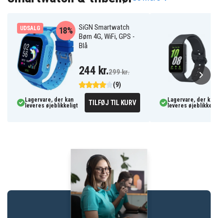
SiGN Smartwatch
UDSALG
18%
Børn 4G, WiFi, GPS -
Blå
244 kr.
299 kr.
(9)
Lagervare, der kan
Lagervare, der kan
TILFØJ TIL KURV
leveres øjeblikkeligt
leveres øjeblikkelig