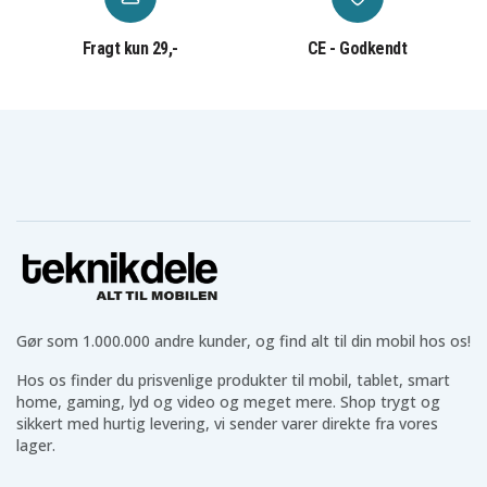
Høretelefoner til dine behov
Vi har et bredt udvalg af
høretelefoner
som AirPods,
Fragt kun 29,-
CE - Godkendt
Galaxy Buds og mange prisvenlige alternativer. Uanset
om du leder efter trådløse eller kablede høretelefoner i
forskellige størrelser og til forskellige situationer,
finder du det hos os.
Teknikprodukter til hverdagen
Udover ovenstående har vi også teknik til hverdagen
som
powerbanks
,
batterier
,
belysning
,
kabler
og meget
mere, som gør hverdagen lettere.
Teknikdeles positive anmeldelser og
Gør som 1.000.000 andre kunder, og find alt til din mobil hos os!
bedømmelser
Hos os finder du prisvenlige produkter til mobil, tablet, smart
Hos Teknikdele er vi stolte af vores flotte anmeldelser
home, gaming, lyd og video og meget mere. Shop trygt og
og ratings på Trustpilot, Google og andre platforme.
sikkert med hurtig levering, vi sender varer direkte fra vores
Du får sikre betalinger, fast fragtpris og hurtig
lager.
levering direkte fra vores lager.