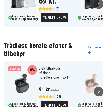
69 kr.
(3)
Lagervare, der kan
Lagervare, der kan
TILFØJ TIL KURV
leveres øjeblikkeligt
leveres øjeblikkelig
Trådløse høretelefoner &
Se mere
tilbehør
→
SiGN Ultra Pods
UDSALG
8%
trådløse
hovedtelefoner - sort
91 kr.
99 kr.
(63)
Lagervare, der kan
Lagervare, der kan
TILFØJ TIL KURV
leveres øjeblikkeligt
leveres øjeblikkelig