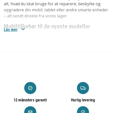
alt, hvad du skal bruge for at reparere, beskytte og
opgradere din mobil, tablet eller andre smarte enheder
– alt sendt direkte fra vores lager.
Mobiltilbehør til de nyeste modeller
Läs mer
Vi har
mobiltilbehøret
til de nyeste modeller som
iPhone 17, iPhone 17 Pro, iPhone 17 Pro Max og
Samsung Galaxy S25 Ultra. Her finder du alt fra
mobilcovers til skærmbeskyttelse og opladere.
Mobilreservedele til ældre modeller
Hos os finder du
mobilreservedele
til de største
producenter som Apple, Samsung og mange flere. Ved
at reparere din iPhone-skærm eller udskifte batteriet i
din Samsung Galaxy kan du forlænge enhedens levetid.
Vores reservedele er både prisvenlige og nemme at
12 måneders garanti
Hurtig levering
bruge.