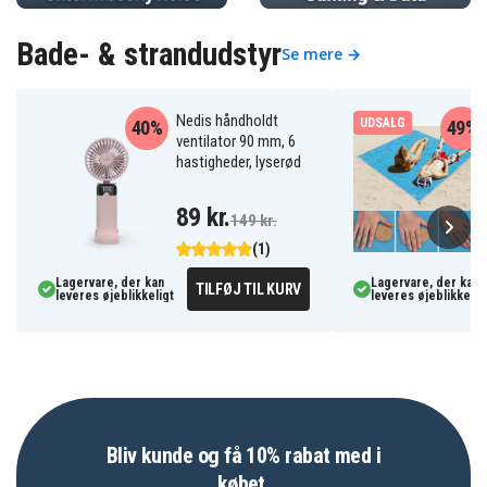
Bade- & strandudstyr
Se mere →
Nedis håndholdt
UDSALG
40%
49%
ventilator 90 mm, 6
hastigheder, lyserød
89 kr.
149 kr.
(1)
Lagervare, der kan
Lagervare, der kan
TILFØJ TIL KURV
leveres øjeblikkeligt
leveres øjeblikkelig
Bliv kunde og få 10% rabat med i
købet.