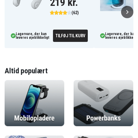
219 kr.
(62)
Lagervare, der kan
Lagervare, der kan
TILFØJ TIL KURV
leveres øjeblikkeligt
leveres øjeblikkelig
Altid populært