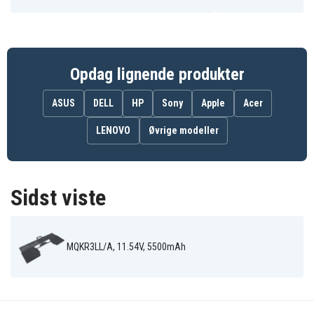
MXD33LL/A
MXD43LL/A
inch
Macbook Air M2
Macbook Air
Macbook Air M3
A2941 (EMC
15.3 M2
(15-inch 2024)
8301)
Macbook Air M3
MacbookAir
A3114 (EMC
2023
Opdag lignende produkter
8612)
ASUS
DELL
HP
Sony
Apple
Acer
LENOVO
Øvrige modeller
Sidst viste
MQKR3LL/A, 11.54V, 5500mAh