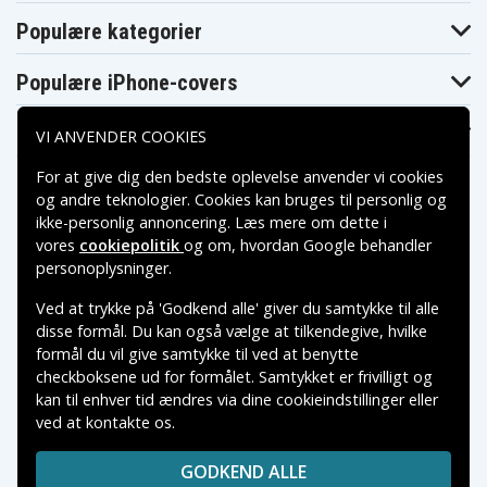
Populære kategorier
Populære iPhone-covers
Populære Samsung-covers
VI ANVENDER COOKIES
For at give dig den bedste oplevelse anvender vi cookies
og andre teknologier. Cookies kan bruges til personlig og
ikke-personlig annoncering. Læs mere om dette i
vores
cookiepolitik
og om, hvordan
Google behandler
Betalingsmuligheder
personoplysninger
.
Ved at trykke på 'Godkend alle' giver du samtykke til alle
Leveringsmuligheder
disse formål. Du kan også vælge at tilkendegive, hvilke
formål du vil give samtykke til ved at benytte
checkboksene ud for formålet. Samtykket er frivilligt og
kan til enhver tid ændres via dine cookieindstillinger eller
ved at kontakte os.
Copyright © 2026, Spares Nordic AB
VAREMÆRKER NÆVNT PÅ DETTE WEB TILHØRER DE
GODKEND ALLE
RESPEKTIVE VAREMÆRKERS-EJER.