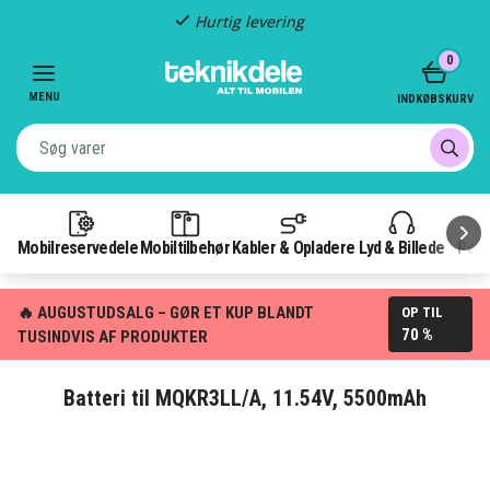
Fragt kun 29,-
Item
0
3
of
MENU
INDKØBSKURV
3
Mobilreservedele
Mobiltilbehør
Kabler & Opladere
Lyd & Billede
Pow
🔥 AUGUSTUDSALG – GØR ET KUP BLANDT
OP TIL
70 %
TUSINDVIS AF PRODUKTER
Batteri til MQKR3LL/A, 11.54V, 5500mAh