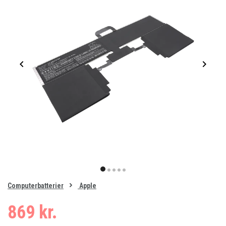
Item
1
item
item
item
item
item
of
0
Computerbatterier
Apple
1
2
3
4
5
869 kr.