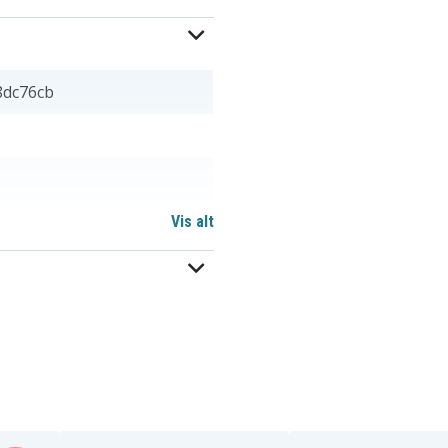
8dc76cb
Vis alt
8 mm