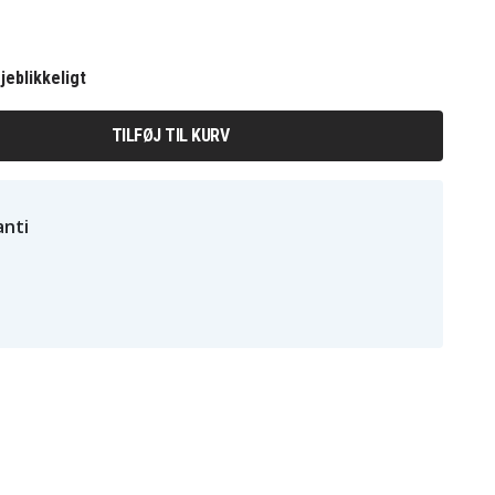
jeblikkeligt
TILFØJ TIL KURV
nti