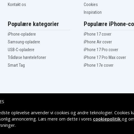
Kontakt os
Cookies
Inspiration
Populære kategorier
Populære iPhone-co
iPhone-opladere
iPhone 17 cover
Samsung-opladere
iPhone Air cover
USB-C-opladere
iPhone 17 Pro cover
Trådløse høretelefoner
iPhone 17 Pro Max cover
Smart Tag
iPhone 17e cover
ES
edste oplevelse anvender vi cookies og andre teknologier. Cookies ka
Leveringsmuligheder
rsonlig annoncering. Læs mere om dette i vores
cookiepolitik
og om
sninger
.