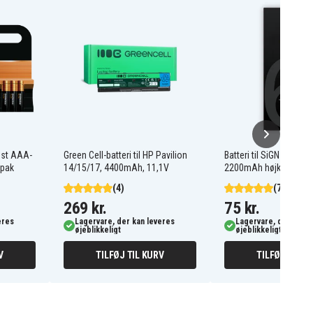
ost AAA-
Green Cell-batteri til HP Pavilion
Batteri til SiGN iPhone
-pak
14/15/17, 4400mAh, 11,1V
2200mAh højkapacitet
(4)
(77)
269 kr.
75 kr.
eres
Lagervare, der kan leveres
Lagervare, der kan l
øjeblikkeligt
øjeblikkeligt
V
TILFØJ TIL KURV
TILFØJ TIL K