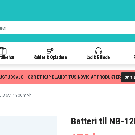
tilbehør
Kabler & Opladere
Lyd & Billede
USTUDSALG – GØR ET KUP BLANDT TUSINDVIS AF PRODUKTER
OP TI
, 3.6V, 1900mAh
Batteri til NB-1