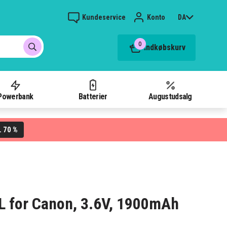
Kundeservice
Konto
DA
0
Indkøbskurv
Powerbank
Batterier
Augustudsalg
70 %
L
2L for Canon, 3.6V, 1900mAh