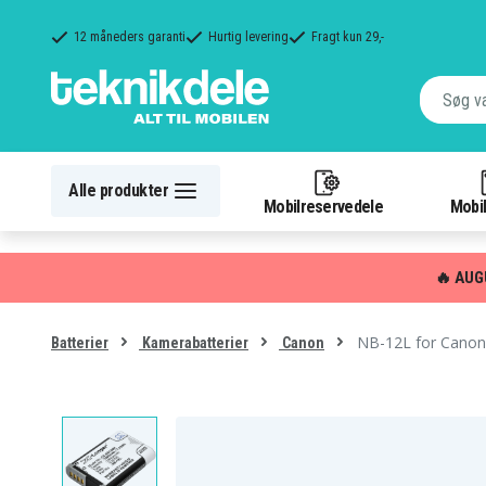
12 måneders garanti
Hurtig levering
Fragt kun 29,-
Alle produkter
Mobilreservedele
Mobil
🔥 AUG
NB-12L for Canon
Batterier
Kamerabatterier
Canon