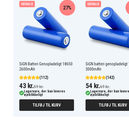
NB-12L
UDSALG
UDSALG
27%
Batteriet er kompatibelt med følgende produkter:
LEGRIA Mini X
PowerShot G1X mark Ⅱ
SiGN Batteri Genopladeligt 18650
SiGN batteri genopladeligt
2600mAh
3000mAh
(112)
(142)
43 kr.
54 kr.
59 kr.
69 kr.
Lagervare, der kan leveres
Lagervare, der kan lever
øjeblikkeligt
øjeblikkeligt
TILFØJ TIL KURV
TILFØJ TIL KURV