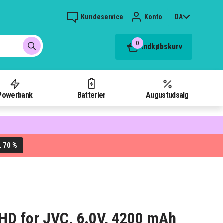
Kundeservice
Konto
DA
0
Indkøbskurv
Powerbank
Batterier
Augustudsalg
70 %
L
7HD for JVC, 6.0V, 4200 mAh