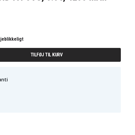
jeblikkeligt
TILFØJ TIL KURV
nti