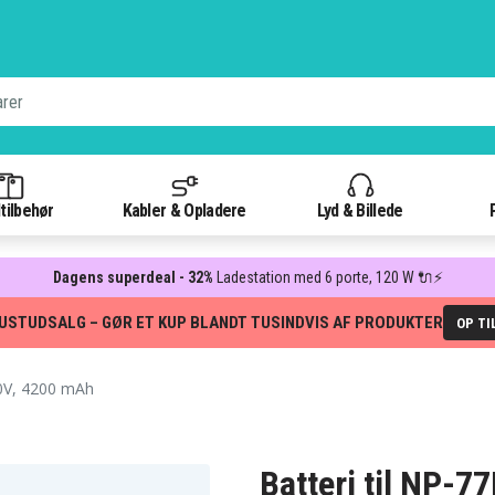
tilbehør
Kabler & Opladere
Lyd & Billede
Dagens superdeal - 32%
Ladestation med 6 porte, 120 W 🔌⚡
USTUDSALG – GØR ET KUP BLANDT TUSINDVIS AF PRODUKTER
OP TI
0V, 4200 mAh
Batteri til NP-7