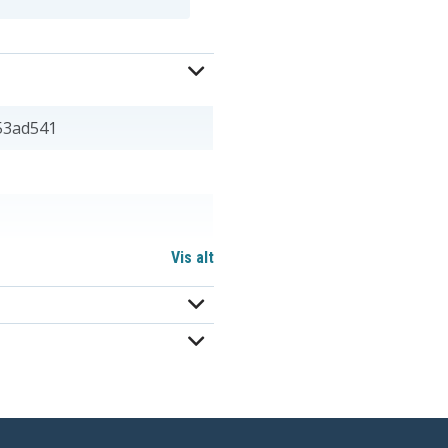
53ad541
Vis alt
BN-V12
BN-V14U
BN-V20