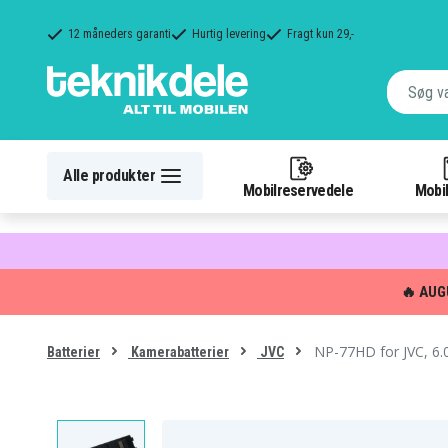
12 måneders garanti
Hurtig levering
Fragt kun 29,-
Alle produkter
Mobilreservedele
Mobil
🔥 AUG
NP-77HD for JVC, 6.
Batterier
Kamerabatterier
JVC