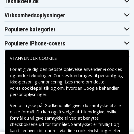
Teknikdele.dk
Blaupunkt CR8350
CR8250
CR8300
Blaupunkt
Blaupunkt
Blaupunkt CR8500
CR8400
CR8400HIFI
Virksomhedsoplysninger
Blaupunkt
Blaupunkt
Blaupunkt CR8600H
CR8500H
CR8600
Blaupunkt
Blaupunkt
Populære kategorier
Blaupunkt CRHI8
CR8700H
CR8800H
Blaupunkt
Blaupunkt
Blaupunkt FV845
FV835
FV836
Populære iPhone-covers
Blaupunkt
Blaupunkt
Blaupunkt PTV77
FV876
FV895
Populære Samsung-covers
Blaupunkt
Blaupunkt
Blaupunkt
VI ANVENDER COOKIES
PTV8100
PTV877
PTV877TRAVELVIDEO
Blaupunkt
Blaupunkt
Blaupunkt
For at give dig den bedste oplevelse anvender vi cookies
SC625
SCR750
SCR750HIFI
og andre teknologier. Cookies kan bruges til personlig og
JVC GR-1U
JVC GR-323U
JVC GR-AS-X760U
ikke-personlig annoncering. Læs mere om dette i
JVC GR-AW1
JVC GR-AW1U
JVC GR-AX Series
vores
cookiepolitik
og om, hvordan
Google behandler
JVC GR-AX10
JVC GR-AX100
JVC GR-AX1010U
Betalingsmuligheder
personoplysninger
.
JVC GR-AX10U
JVC GR-AX110
JVC GR-AX150
JVC GR-AX155
JVC GR-AX17
JVC GR-AX17U
Ved at trykke på 'Godkend alle' giver du samtykke til alle
JVC GR-AX2
JVC GR-AX200
JVC GR-AX200U
Leveringsmuligheder
JVC GR-
JVC GR-
disse formål. Du kan også vælge at tilkendegive, hvilke
JVC GR-AX210
AX201U
AX202U
formål du vil give samtykke til ved at benytte
JVC GR-
JVC GR-
JVC GR-AX230U
checkboksene ud for formålet. Samtykket er frivilligt og
AX210U
AX220U
kan til enhver tid ændres via dine cookieindstillinger eller
JVC GR-AX25
JVC GR-AX250
JVC GR-AX255