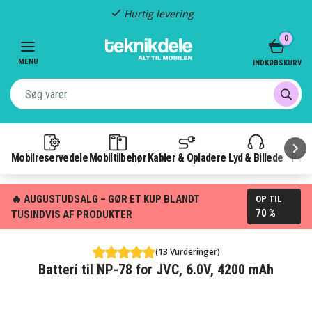
Hurtig levering
Item
0
2
of
MENU
INDKØBSKURV
3
Mobilreservedele
Mobiltilbehør
Kabler & Opladere
Lyd & Billede
Pow
🔥 AUGUSTUDSALG – GØR ET KUP BLANDT
OP TIL
70 %
TUSINDVIS AF PRODUKTER
(13 Vurderinger)
Batteri til NP-78 for JVC, 6.0V, 4200 mAh