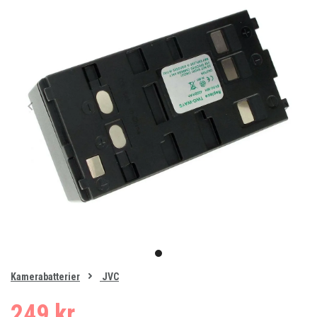
Item
1
item
of
0
Kamerabatterier
JVC
1
249 kr.