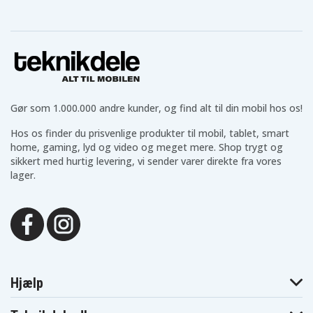
Blaupunkt
Blaupunkt
Blaupunkt CCR805
CCR680
CCR800
Blaupunkt
Blaupunkt
Blaupunkt
CCR806
CCR808
CCR808HIFI
Blaupunkt
Blaupunkt
Blaupunkt CCR815
CCR810
CCR8110
Blaupunkt
Blaupunkt
Blaupunkt CCR830
CCR820
CCR8200
Blaupunkt
Blaupunkt
Blaupunkt
Gør som 1.000.000 andre kunder, og find alt til din mobil hos os!
CCR830HIFI
CCR835
CCR835HIFI
Blaupunkt
Blaupunkt
Blaupunkt CCR8500
Hos os finder du prisvenlige produkter til mobil, tablet, smart
CCR840HIFI
CCR850
home, gaming, lyd og video og meget mere. Shop trygt og
Blaupunkt
Blaupunkt
Blaupunkt CCR880H
CCR877
CCR880
sikkert med hurtig levering, vi sender varer direkte fra vores
Blaupunkt
Blaupunkt
lager.
Blaupunkt CR4300
CCR890H
CCR9004
Blaupunkt
Blaupunkt
Blaupunkt CR4700
CR4400
CR4500
Blaupunkt
Blaupunkt
Blaupunkt CR5500S
CR550
CR5500
Blaupunkt
Blaupunkt
Blaupunkt CR8000
CR6200
CR6200S
Blaupunkt
Blaupunkt
Blaupunkt CR8100
CR8010
CR8080
Hjælp
Blaupunkt
Blaupunkt
Blaupunkt CR8210
CR8110
CR8200
Blaupunkt
Blaupunkt