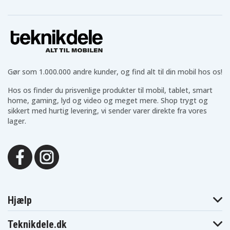
Emerson 9-9808
Emerson 9-9810
Emerson 9-9815
Emerson CG-700
Emerson CG-701
Emerson CG-911
Emerson CG-
Emerson CG-
Emerson CG-
9805
9806
9807
Emerson CG-
Emerson CG-
Emerson CG-
9808
9809
9810
Emerson CG-
Emerson CG-
Emerson CG-
9815
9820
9825
Gør som 1.000.000 andre kunder, og find alt til din mobil hos os!
Emerson CG-
Emerson CG-
General Electric
9915
9920
1CVD5021
General Electric
General Electric
General Electric
Hos os finder du prisvenlige produkter til mobil, tablet, smart
1CVD5021X
1CVD5023
1CVD5025B
home, gaming, lyd og video og meget mere. Shop trygt og
General Electric
General Electric
General Electric
sikkert med hurtig levering, vi sender varer direkte fra vores
1CVD5025X
1CVD5027
1CVD5028B
lager.
General Electric
General Electric
General Electric
1CVD5040
1CVM8080
1CVP5021
General Electric
General Electric
General Electric
1CVP5022B
1CVP5022X
1CVP5024
General Electric
General Electric
General Electric
1CVP5026X
1CVP5027
1CVP5028B
General Electric
General Electric
General Electric
1CVP5030
1CVP6022
1CVP6024
General Electric
General Electric
General Electric
1CVP6026
1CVP6028
1CVP6030
Hjælp
General Electric
General Electric
General Electric
5036
5200
5424
Teknikdele.dk
General Electric
General Electric
General Electric