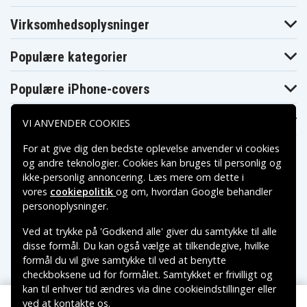
5426
5428
5430
General Electric
General Electric
General Electric
Virksomhedsoplysninger
5440
5442
5740
General Electric
General Electric
General Electric
5747
9-9605
9-9606
Populære kategorier
General Electric
General Electric
General Electric
9-9607
9-9608
9-9609
General Electric
General Electric
General Electric
Populære iPhone-covers
9-9610
9-9805
9-9806
General Electric
General Electric
General Electric
9-9807
9-9808
9-9810
Populære Samsung-covers
VI ANVENDER COOKIES
General Electric
General Electric
General Electric
9-9815
CG-700
CG-701
For at give dig den bedste oplevelse anvender vi cookies
General Electric
General Electric
General Electric
CG-911
CG-9805
CG-9806
og andre teknologier. Cookies kan bruges til personlig og
General Electric
General Electric
General Electric
ikke-personlig annoncering. Læs mere om dette i
CG-9807
CG-9808
CG-9809
vores
cookiepolitik
og om, hvordan
Google behandler
General Electric
General Electric
General Electric
Betalingsmuligheder
CG-9810
CG-9815
CG-9820
personoplysninger
.
General Electric
General Electric
Grundig 686-
CG-9825
CG-9915
5111
Ved at trykke på 'Godkend alle' giver du samtykke til alle
Leveringsmuligheder
Grundig 686-
Grundig 686-
Grundig 686-
disse formål. Du kan også vælge at tilkendegive, hvilke
5115
5116
5335
formål du vil give samtykke til ved at benytte
Grundig 686-
Grundig 686-
Grundig 855-
5350
6016
8967
checkboksene ud for formålet. Samtykket er frivilligt og
Grundig JC
kan til enhver tid ændres via dine cookieindstillinger eller
Grundig 855-
PENNEY 686-
Grundig VS-160
9163
ved at kontakte os.
5110
Copyright © 2026, Spares Nordic AB