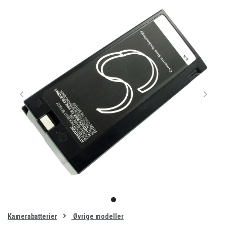
Item
1
item
of
0
Kamerabatterier
Øvrige modeller
1