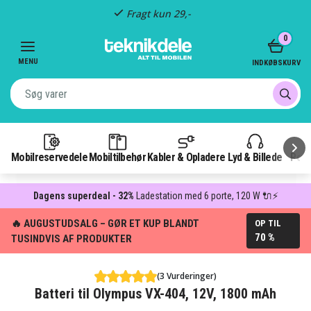
Fragt kun 29,-
Item
0
3
of
MENU
INDKØBSKURV
3
Mobilreservedele
Mobiltilbehør
Kabler & Opladere
Lyd & Billede
Pow
Dagens superdeal - 32%
Ladestation med 6 porte, 120 W 🔌⚡
🔥 AUGUSTUDSALG – GØR ET KUP BLANDT
OP TIL
70 %
TUSINDVIS AF PRODUKTER
(3 Vurderinger)
Batteri til Olympus VX-404, 12V, 1800 mAh