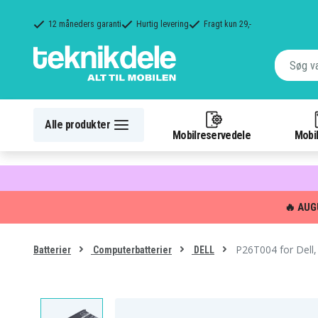
12 måneders garanti
Hurtig levering
Fragt kun 29,-
Alle produkter
Mobilreservedele
Mobil
🔥 AUG
P26T004 for Dell,
Batterier
Computerbatterier
DELL