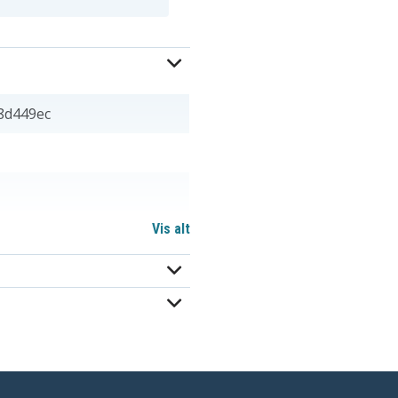
8d449ec
Vis alt
1VX1H