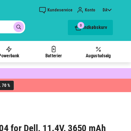
Kundeservice
Konto
DA
0
Indkøbskurv
Powerbank
Batterier
Augustudsalg
70 %
L
004 for Dell, 11.4V, 3650 mAh