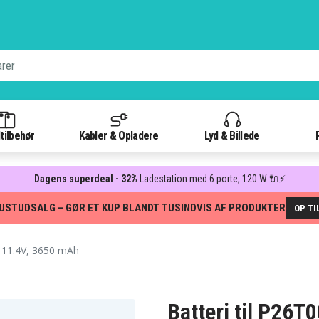
tilbehør
Kabler & Opladere
Lyd & Billede
Dagens superdeal - 32%
Ladestation med 6 porte, 120 W 🔌⚡
USTUDSALG – GØR ET KUP BLANDT TUSINDVIS AF PRODUKTER
OP TI
 11.4V, 3650 mAh
Batteri til P26T