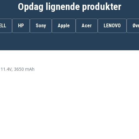
B06XVBG8BY
Opdag lignende produkter
CYMGM
P26T
P26T003
ELL
HP
Sony
Apple
Acer
LENOVO
Øv
P32E002
P62F
P69G001
Vostro 5590
 11.4V, 3650 mAh
Dell 7000(INS14-7460-
R1605G)
Dell INS15-5567-D1525A
Dell Ins 15-5570-D2305S
Dell Ins 15-7580-D2825S
Dell Inspiron 13-5379-
9573
Dell Inspiron 13MF-
5T
D1208TA
Dell Inspiron 14 3493-
4KWCF