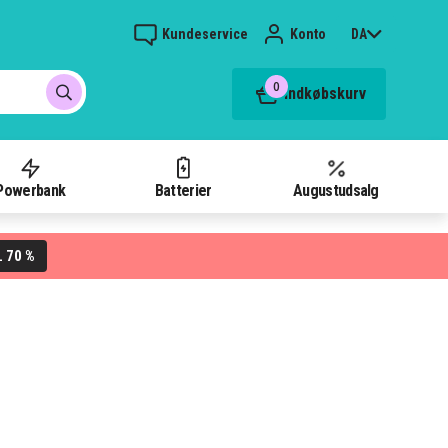
Kundeservice
Konto
DA
0
Indkøbskurv
Powerbank
Batterier
Augustudsalg
70 %
L