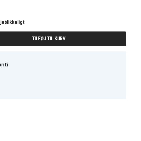
jeblikkeligt
TILFØJ TIL KURV
nti