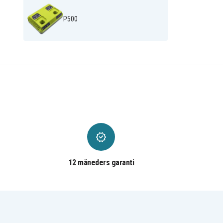
CID-182L
CID-183L
CID182L
CJS-180L
P500
CJSP-1801QEOM
CJSP-180QEO
CMD-1442
CMD-1802
CMI-1802
CMI-1802M
CNS-1801M
CNS-180L
CPD-1800
CPL-180M
CRH1801
CRO-180M
CRP-1801/DM
CRP-1801D
CRS-180L
CS1800
CSS-1801M
CSS-180L
CTH1201
CTH1202
CTH1202K2
CTH1442
CTH1802
CTH1802K
CW-1800
FL1200
FL1800
HBD750R
HP1201KM2
HP1201M
12 måneders garanti
HP1441
HP1441M
HP1442M
HP1442MK2
HP7200K2
HP7200MK2
LCD1402
LCD14022
LCD18021B
LCD18022B
LCDI14022
LCDI14022B
LDD-1802
LDD-1802PB