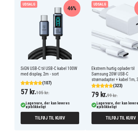
UDSALG
UDSALG
46%
Opladeren passer til følgende batterinumre:
130111073
130171003
130224010
130224011
130245005
130256001
1311166
1314702
1322547
1322705
1400143
1400144
1400652B
1400655
SiGN USB-C til USB-C kabel 100W
1400669
1400670
Ekstrem hurtig oplader til
med display, 2m - sort
Samsung 20W USB-C
1400672
4400005
strømadapter + kabel 1m, 
ABP1801
ABP1803
(107)
(323)
B-1220F2
B-1222H
57 kr.
B-1415-S
B-1442T
105 kr.
79 kr.
99 kr.
B-8286
B-8288
Lagervare, der kan leveres
BCP1817/2SM
BPL-1815
Lagervare, der kan lever
øjeblikkeligt
øjeblikkeligt
BPL1414
BPL1815
BPL1820
BPP-1417
TILFØJ TIL KURV
TILFØJ TIL KURV
BPP-1815
BPP-1817
Opladeren passer til følgende modeller:
BPP-1817M
BPP-1820
BBL-120
BD-120
BPT1027
P102