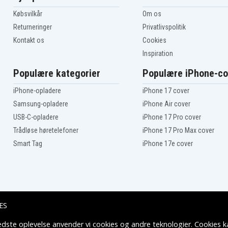
LLCD14021
Købsvilkår
Om os
OBL-1801
Returneringer
Privatlivspolitik
OHT-1850
Kontakt os
Cookies
OPS-1820
Inspiration
P200
P201
Populære kategorier
Populære iPhone-co
P204
P208B
iPhone-opladere
iPhone 17 cover
P2102
P220
Samsung-opladere
iPhone Air cover
P234
USB-C-opladere
iPhone 17 Pro cover
P240
Trådløse høretelefoner
iPhone 17 Pro Max cover
P246
P2600
Smart Tag
iPhone 17e cover
P300
P3200
P340
P420
P501
P514
ES
P522
P570
edste oplevelse anvender vi cookies og andre teknologier. Cookies ka
Leveringsmuligheder