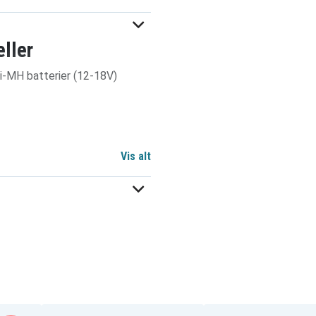
ller
Ni-MH batterier (12-18V)
Vis alt
a