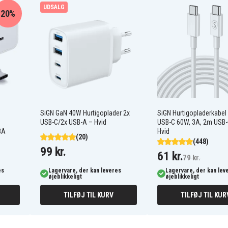
UDSALG
20%
130224007
130224017
130281002
1322401
1323303
1400652
1400656
1400671
SiGN GaN 40W Hurtigoplader 2x
SiGN Hurtigopladerkabel 
USB-C/2x USB-A – Hvid
USB-C 60W, 3A, 2m USB-
4400011
3A
Hvid
B-1203F2
(20)
(448)
B-1230H
99 kr.
B-1815-S
61 kr.
79 kr.
BCHI-18
es
BPL-1820G
Lagervare, der kan leveres
Lagervare, der kan lev
øjeblikkeligt
øjeblikkeligt
BPL18151
BPP-1813
TILFØJ TIL KURV
TILFØJ TIL KUR
BPP-1817/2
BPT1025
BD-121
P103