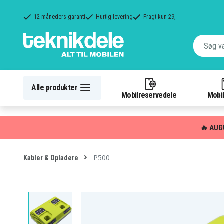
12 måneders garanti
Hurtig levering
Fragt kun 29,-
Alle produkter
Mobilreservedele
Mobil
🔥 AUG
P500
Kabler & Opladere