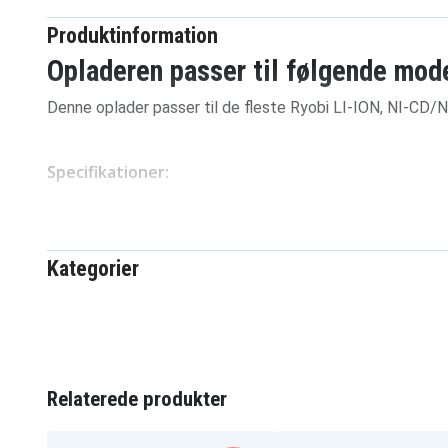
Produktinformation
Opladeren passer til følgende mode
Denne oplader passer til de fleste Ryobi LI-ION, NI-CD/
Specifikationer:
Euro AC stik
Indgang: 100V–240V
Udgangsspænding: 12V–18V
Kategorier
Udgangsstrøm: Li-ion 3A, Ni-CD/Ni-MH 2A
Effekt: 85W
8894815688102344410b460b
Artikkelnr
Relaterede produkter
4894128175643
EAN / GTIN
236.20 x 154.80 x 66.00 mm
Mål