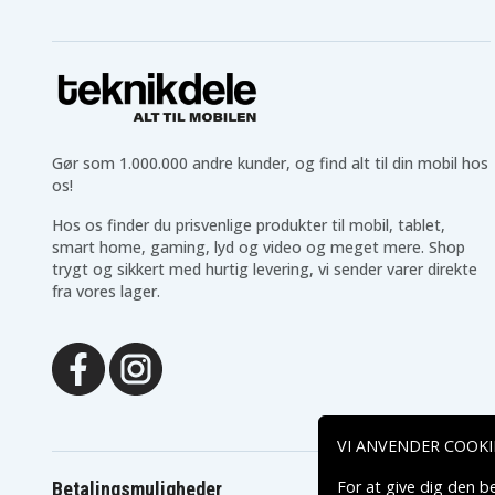
LDD1802PB
LFP-1802S
LRS-180
MS181
OCS-1840
OGS-1820
ONE+ 18 Volt Cordless
OLT-1830
Tools
ORS-1801
OWD-1801M
P2000
P2002
P202
P203
Gør som 1.000.000 andre kunder, og find alt til din mobil hos
P206
P2060
os!
P210
P2100
P2105
P211
Hos os finder du prisvenlige produkter til mobil, tablet,
P221
P230
smart home, gaming, lyd og video og meget mere. Shop
P234G
P236
trygt og sikkert med hurtig levering, vi sender varer direkte
P2400
P241
fra vores lager.
P250
P2500
P2603
P271
P301
P310
P3300
P3310
P400
P410
P430
P500
P506
P510
VI ANVENDER COOKI
P520
P521
P530
P540
For at give dig den b
Betalingsmuligheder