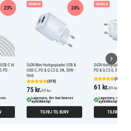
UDSALG
UDSALG
23%
24%
USB-C til
SiGN Mini Hurtigoplader USB &
SiGN Hurtigoplader US
C PD -
USB-C, PD & Q.C3.0, 3A, 30W -
PD & Q.C3.0, 3.5A, 20W
Hvid
(465)
(419)
61 kr.
89 kr.
75 kr.
99 kr.
eres
Lagervare, der kan leveres
Lagervare, der kan l
øjeblikkeligt
øjeblikkeligt
V
TILFØJ TIL KURV
TILFØJ TIL K