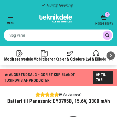
Hurtig levering
Item
0
2
of
MENU
INDKØBSKURV
3
Mobilreservedele
Mobiltilbehør
Kabler & Opladere
Lyd & Billede
Pow
🔥 AUGUSTUDSALG – GØR ET KUP BLANDT
OP TIL
70 %
TUSINDVIS AF PRODUKTER
(6 Vurderinger)
Batteri til Panasonic EY3795B, 15.6V, 3300 mAh