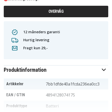
OVERVÅG
12 måneders garanti
Hurtig levering
Fragt kun 29,-
Produktinformation
7bb1dfde40a1fcda236ea0cc3
Artikkelnr
4894128074175
EAN / GTIN
Batteri
Produkttype