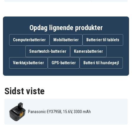
EY3530NQMKW
EY3531
EY3531FQWKW
Panasonic
Panasonic
Panasonic
EY3531NQKW
EY3531NQWKW
EY3793
Panasonic
Panasonic
Panasonic
EY3793B
EY3795B
EY6230FQKW
Opdag lignende produkter
Panasonic
Panasonic
Panasonic
EY6230NQKW
EY6431
EY6431FQKW
Panasonic
Panasonic
Panasonic
Computerbatterier
Mobilbatterier
Batterier til tablets
EY6431NQKW
EY6432
EY6432FQKW
Panasonic
Panasonic
Panasonic
Smartwatch-batterier
Kamerabatterier
EY6432GQKW
EY6432NQKW
EY6535GQW
Panasonic
Panasonic
Panasonic
EY6535NQKW
EY6930FQKW
EY6930NQKW
Værktøjsbatterier
GPS-batterier
Batteri til hundepejl
Panasonic
Panasonic
Panasonic
EY6931NQKW
EY6932GQKW
EYC132
Panasonic
Panasonic
Panasonic
EYC132NQKW
EYC133
EYC133NQKW
Panasonic
Panasonic
Sidst viste
EYC135NQKW
EYC136NQKW
Panasonic EY3795B, 15.6V, 3300 mAh