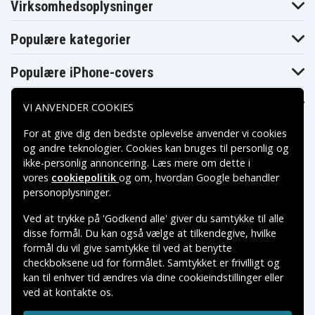
Virksomhedsoplysninger
Populære kategorier
Populære iPhone-covers
Populære Samsung-covers
VI ANVENDER COOKIES
For at give dig den bedste oplevelse anvender vi cookies
og andre teknologier. Cookies kan bruges til personlig og
ikke-personlig annoncering. Læs mere om dette i
vores
cookiepolitik
og om, hvordan
Google behandler
Betalingsmuligheder
personoplysninger
.
Ved at trykke på 'Godkend alle' giver du samtykke til alle
Leveringsmuligheder
disse formål. Du kan også vælge at tilkendegive, hvilke
formål du vil give samtykke til ved at benytte
checkboksene ud for formålet. Samtykket er frivilligt og
kan til enhver tid ændres via dine cookieindstillinger eller
ved at kontakte os.
Copyright © 2026, Spares Nordic AB
VAREMÆRKER NÆVNT PÅ DETTE WEB TILHØRER DE