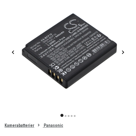
Item
1
item
item
item
item
item
of
0
Kamerabatterier
Panasonic
1
2
3
4
5