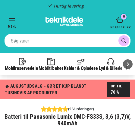
Hurtig levering
Item
0
2
of
MENU
INDKØBSKURV
3
Mobilreservedele
Mobiltilbehør
Kabler & Opladere
Lyd & Billede
Pow
🔥 AUGUSTUDSALG – GØR ET KUP BLANDT
OP TIL
70 %
TUSINDVIS AF PRODUKTER
(9 Vurderinger)
Batteri til Panasonic Lumix DMC-FS33S, 3,6 (3,7)V,
940mAh