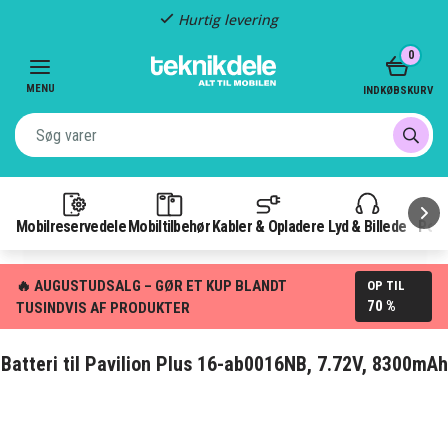
Hurtig levering
Item
0
2
of
MENU
INDKØBSKURV
3
Mobilreservedele
Mobiltilbehør
Kabler & Opladere
Lyd & Billede
Pow
🔥 AUGUSTUDSALG – GØR ET KUP BLANDT
OP TIL
70 %
TUSINDVIS AF PRODUKTER
Batteri til Pavilion Plus 16-ab0016NB, 7.72V, 8300mAh