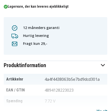
Lagervare, der kan leveres øjeblikkeligt
12 måneders garanti
Hurtig levering
Fragt kun 29,-
Produktinformation
4a4f4438063b5e7bd9dcd301a
Artikkelnr
4894128223023
EAN / GTIN
7.72 V
Spænding