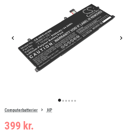
Item
1
item
item
item
item
item
item
of
0
Computerbatterier
HP
1
2
3
4
5
6
399 kr.