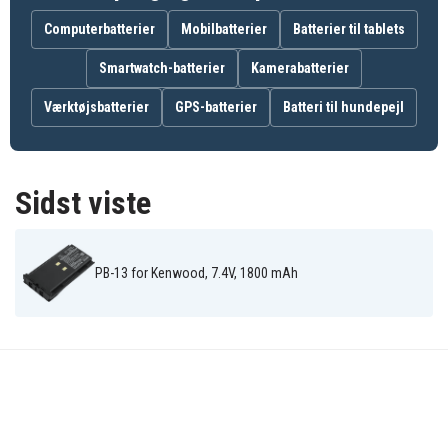
Kenwood TK-
Kenwood TK-
Kenwood TK-
240
240D
25A
Computerbatterier
Mobilbatterier
Batterier til tablets
Kenwood TK-
Kenwood TK-
Kenwood TK-
26A
27A
28A
Kenwood TK-
Kenwood TK-
Kenwood TK-
Smartwatch-batterier
Kamerabatterier
320
330
330SP
Kenwood TK-
Kenwood TK-
Kenwood
Værktøjsbatterier
GPS-batterier
Batteri til hundepejl
340
45A
TK340D
Sidst viste
PB-13 for Kenwood, 7.4V, 1800 mAh