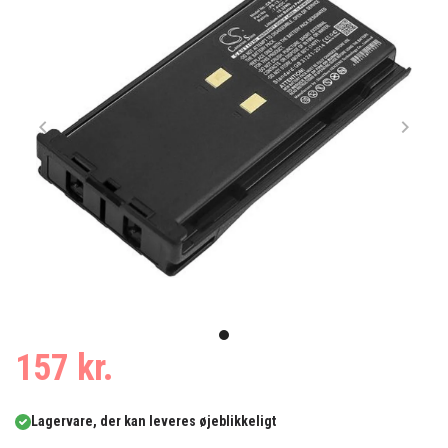
Item
1
item
157 kr.
of
0
1
Lagervare, der kan leveres øjeblikkeligt