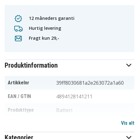
12 måneders garanti
Hurtig levering
Fragt kun 29,-
Produktinformation
39ff8030681a2e263072a1a60
Artikkelnr
4894128141211
EAN / GTIN
Batteri
Produkttype
Vis alt
7,4 V
Spænding
Kategorier
Kenwood
Passer til mærket