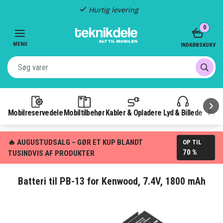
Hurtig levering
Item
0
2
of
MENU
INDKØBSKURV
3
Mobilreservedele
Mobiltilbehør
Kabler & Opladere
Lyd & Billede
Pow
🔥 AUGUSTUDSALG – GØR ET KUP BLANDT
OP TIL
70 %
TUSINDVIS AF PRODUKTER
Batteri til PB-13 for Kenwood, 7.4V, 1800 mAh