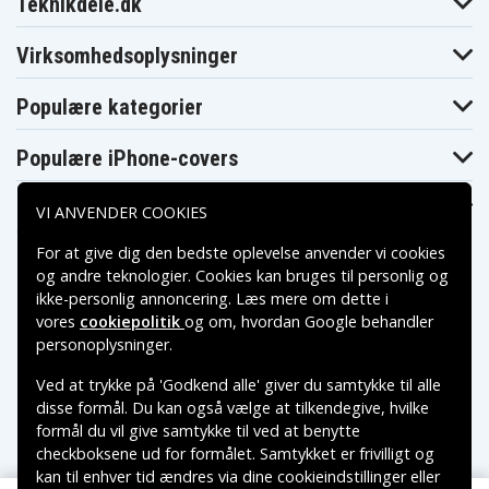
Teknikdele.dk
Hitachi
Hitachi
Hitachi VME540A
VME535LA
VME540LA
Hitachi
Hitachi
Hitachi VME545LA
Virksomhedsoplysninger
VME545A
VME555LA
Hitachi
Hitachi
Hitachi VME565LA
VME565
VME635A
Populære kategorier
Hitachi
Hitachi
Hitachi VME635LA
VME635L
VME645A
Hitachi
Hitachi
Populære iPhone-covers
Hitachi VME755LA
VME645LA
VME835LA
Hitachi
Hitachi
Hitachi VMH35LA
VME855LA
VMH635A
Populære Samsung-covers
VI ANVENDER COOKIES
Hitachi
Hitachi
Hitachi VMH640A
VMH635LA
VMH645LA
For at give dig den bedste oplevelse anvender vi cookies
Hitachi
Hitachi
Hitachi VMH650A
VMH650
VMH665LA
og andre teknologier. Cookies kan bruges til personlig og
Hitachi
Hitachi
ikke-personlig annoncering. Læs mere om dette i
Hitachi VMH720
VMH675LA
VMH720A
vores
cookiepolitik
og om, hvordan
Google behandler
Hitachi
Hitachi
Hitachi VMH765LA
Betalingsmuligheder
personoplysninger
.
VMH755LA
VMH835LA
Hitachi
Hitachi
Hitachi VMH855LA
VMH845LA
VMH865LA
Ved at trykke på 'Godkend alle' giver du samtykke til alle
Leveringsmuligheder
Hitachi
Hitachi
disse formål. Du kan også vælge at tilkendegive, hvilke
Hitachi VMH945LA
VMH875LA
VMH9955LA
formål du vil give samtykke til ved at benytte
Hitachi
Hitachi VMH9975LA
Jvc GR-DLS1U
checkboksene ud for formålet. Samtykket er frivilligt og
VMH9965LA
Jvc GR-
kan til enhver tid ændres via dine cookieindstillinger eller
Jvc GR-DV9000
Jvc GR-DVL