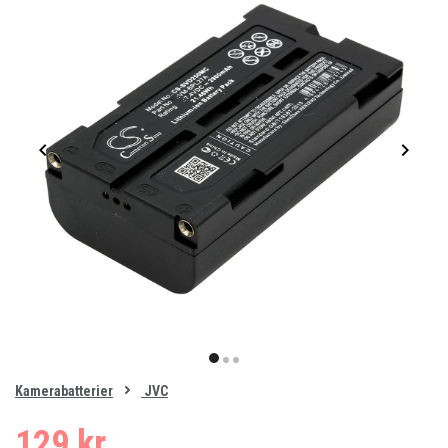
Item
1
item
item
item
of
0
Kamerabatterier
JVC
1
2
3
129 kr.