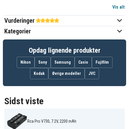
Vis alt
7,2 V
Spænding
Vurderinger
JVC
Passer til mærket
Kategorier
2200 mAh
Kapacitet
Opdag lignende produkter
Batteriet erstatter:
AG-BP15P
BB-65L
BN-V812
Nikon
Sony
Samsung
Casio
Fujifilm
BN-V812U
BN-V814
BN-V814U
CGR-B/202
CGR-B/202A1B
CGR-B/202E1B
Kodak
Øvrige modeller
JVC
CGR-B/403
CGR-B/814
CGR-B202A
M-BPL30
PV-DBP5
VM-BPL13
VM-BPL13A
VM-BPL13J
VM-BPL27
VM-BPL27A
VM-BPL30
VM-BPL60
VW-B202
VW-VBD1
VW-VBD1E
Sidst viste
VW-VBD2
VW-VBD2E
Rca Pro V730, 7.2V, 2200 mAh
Batteriet er kompatibelt med følgende produkter: