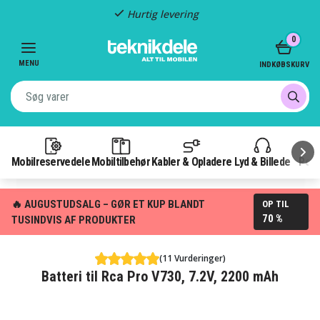
Hurtig levering
Item
0
2
of
MENU
INDKØBSKURV
3
Mobilreservedele
Mobiltilbehør
Kabler & Opladere
Lyd & Billede
Pow
🔥 AUGUSTUDSALG – GØR ET KUP BLANDT
OP TIL
70 %
TUSINDVIS AF PRODUKTER
(11 Vurderinger)
Batteri til Rca Pro V730, 7.2V, 2200 mAh