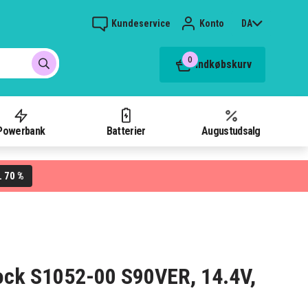
Kundeservice
Konto
DA
0
Indkøbskurv
Powerbank
Batterier
Augustudsalg
70 %
L
rock S1052-00 S90VER, 14.4V,