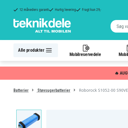
12 måneders garanti
Hurtig levering
Fragt kun 29,-
Alle produkter
Mobilreservedele
Mobil
🔥 AUG
Roborock S1052-00 S90VE
Batterier
Støvsugerbatterier