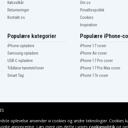
Købsvilkår
Om os
Returneringer
Privatlivspolitik
Kontakt os
Cookies
Inspiration
Populære kategorier
Populære iPhone-co
iPhone-opladere
iPhone 17 cover
Samsung-opladere
iPhone Air cover
USB-C-opladere
iPhone 17 Pro cover
Trådløse høretelefoner
iPhone 17 Pro Max cover
Smart Tag
iPhone 17e cover
ES
edste oplevelse anvender vi cookies og andre teknologier. Cookies ka
Leveringsmuligheder
rsonlig annoncering. Læs mere om dette i vores
cookiepolitik
og om