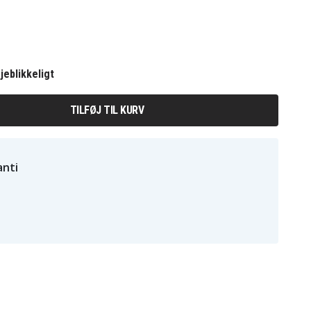
jeblikkeligt
TILFØJ TIL KURV
nti