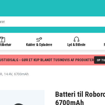
tilbehør
Kabler & Opladere
Lyd & Billede
USTUDSALG – GØR ET KUP BLANDT TUSINDVIS AF PRODUKTER
OP TI
R, 14.4V, 6700mAh
Batteri til Robo
6700mAh