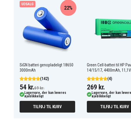
UDSALG
22%
Batteriet er kompatibelt med følgende produkter:
Roborock A8600RR
Roborock EWFD26HRR
Roborock EWFD32HRR
Roborock G30U
Roborock P10S
Roborock P10S Pro
Roborock P10S Ultra
Roborock P20
Roborock Q Revo Curv
Roborock Q5 2
Roborock Q5 Pro +
Roborock Q5 Pro+
Roborock Q50ULE
Roborock Q8
Roborock Qrevo Curv 2
Roborock Qrevo Curv 2
Flow
FlowX
SiGN batteri genopladeligt 18650
Green Cell-batteri til HP Pav
3000mAh
14/15/17, 4400mAh, 11,1V
Roborock Qrevo Edge 5V1
Roborock RSD0712CE
(142)
(4)
Roborock Saros 10
Roborock Saros 10R
54 kr.
269 kr.
69 kr.
Lagervare, der kan leveres
Lagervare, der kan lever
øjeblikkeligt
øjeblikkeligt
TILFØJ TIL KURV
TILFØJ TIL KURV