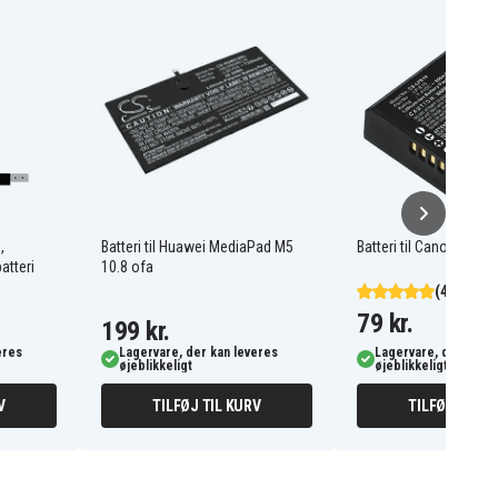
,
Batteri til Huawei MediaPad M5
Batteri til Canon LP-E10
atteri
10.8 ofa
(49)
79 kr.
199 kr.
eres
Lagervare, der kan leveres
Lagervare, der kan l
øjeblikkeligt
øjeblikkeligt
V
TILFØJ TIL KURV
TILFØJ TIL K