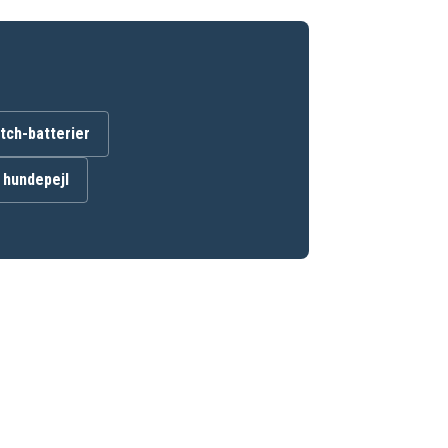
ch-batterier
l hundepejl