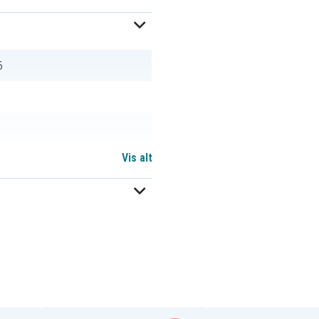
6
Vis alt
BRR-2P4S-5200SS
BRR-2P4S-6400SL