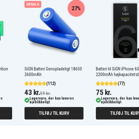
UDSALG
27%
Roborock EWFD28HRR
Roborock P10 Pro
Roborock P10S Pure
Roborock P20 Pro
Roborock Q5 Pro
Roborock Q5+
Roborock Qrevo Curv
Roborock Qrevo Curv 2
ProX
ilion
SiGN Batteri Genopladeligt 18650
Batteri til SiGN iPhone 6S
Roborock S1052-00
2600mAh
2200mAh højkapacitetsb
S90VER
(112)
(77)
43 kr.
75 kr.
59 kr.
es
Lagervare, der kan leveres
Lagervare, der kan lev
øjeblikkeligt
øjeblikkeligt
TILFØJ TIL KURV
TILFØJ TIL KUR