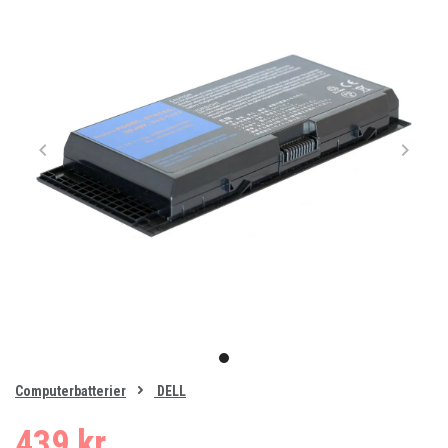
Item
1
item
of
0
Computerbatterier
DELL
1
439 kr.