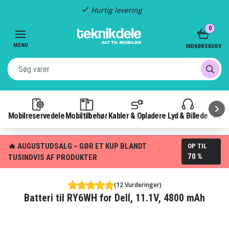
Hurtig levering
Item
0
2
of
MENU
INDKØBSKURV
3
Mobilreservedele
Mobiltilbehør
Kabler & Opladere
Lyd & Billede
Pow
🔥 AUGUSTUDSALG – GØR ET KUP BLANDT
OP TIL
70 %
TUSINDVIS AF PRODUKTER
(12 Vurderinger)
Batteri til RY6WH for Dell, 11.1V, 4800 mAh