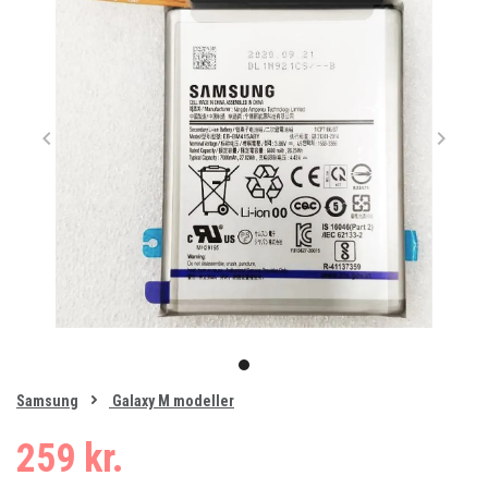
Item
1
item
of
0
Samsung
Galaxy M modeller
1
259 kr.