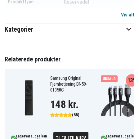
Reservedel
Produkttype
Vis alt
Kategorier
Relaterede produkter
Samsung Original
UDSALG
13%
Fjernbetjening BN59-
01358C
148 kr.
(55)
Lagervare, der kan
Lagervare, der kan
TILFØJ TIL KURV