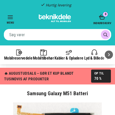
Hurtig levering
Item
0
2
of
MENU
INDKØBSKURV
3
Mobilreservedele
Mobiltilbehør
Kabler & Opladere
Lyd & Billede
Pow
🔥 AUGUSTUDSALG – GØR ET KUP BLANDT
OP TIL
70 %
TUSINDVIS AF PRODUKTER
Samsung Galaxy M51 Batteri