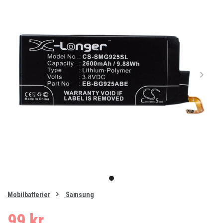
Item
1
item
of
0
Mobilbatterier
Samsung
1
99 kr.