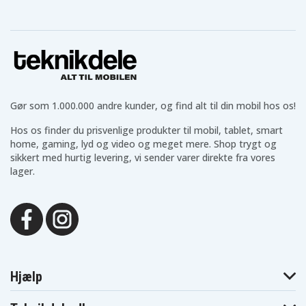
4894128098775
EAN / GTIN
Batteri
Produkttype
3,8 V
Spænding
Li-Polymer
Batteritype
Gør som 1.000.000 andre kunder, og find alt til din mobil hos os!
Samsung
Passer til mærket
Hos os finder du prisvenlige produkter til mobil, tablet, smart
home, gaming, lyd og video og meget mere. Shop trygt og
2600 mAh
Kapacitet
sikkert med hurtig levering, vi sender varer direkte fra vores
lager.
Batteriet erstatter:
EB-BG925ABA
EB-BG925ABE
GH43-04420A
GH43-04420B
Hjælp
Batteriet er kompatibelt med følgende produkter:
Samsung
Samsung
Samsung SC-