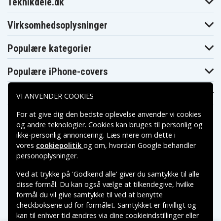
Galaxy S6 Edge
Teknikdele.dk
Galaxy S6 Edge
04G
TD-LTE
Samsung SGH-
Samsung SGH-
Samsung SM-
N516
V504
G925
Virksomhedsoplysninger
Samsung SM-
Samsung SM-
Samsung SM-
G9250
G925A
G925F
Populære kategorier
Samsung SM-
Samsung SM-
Samsung SM-
G925FQ
G925I
G925J
Samsung SM-
Samsung SM-
Samsung SM-
Populære iPhone-covers
G925K
G925L
G925P
Samsung SM-
Samsung SM-
Samsung SM-
G925R
G925R4
G925S
Populære Samsung-covers
VI ANVENDER COOKIES
Samsung SM-
Samsung SM-
Samsung SM-
G925T
G925V
G925W8
For at give dig den bedste oplevelse anvender vi cookies
Samsung SM-
Samsung SM-
Samsung Zero
G925X
G925Z
og andre teknologier. Cookies kan bruges til personlig og
ikke-personlig annoncering. Læs mere om dette i
vores
cookiepolitik
og om, hvordan
Google behandler
Betalingsmuligheder
personoplysninger
.
Ved at trykke på 'Godkend alle' giver du samtykke til alle
Leveringsmuligheder
disse formål. Du kan også vælge at tilkendegive, hvilke
formål du vil give samtykke til ved at benytte
checkboksene ud for formålet. Samtykket er frivilligt og
kan til enhver tid ændres via dine cookieindstillinger eller