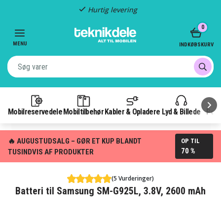
Hurtig levering
Item
0
3
of
MENU
INDKØBSKURV
3
Mobilreservedele
Mobiltilbehør
Kabler & Opladere
Lyd & Billede
Pow
🔥 AUGUSTUDSALG – GØR ET KUP BLANDT
OP TIL
70 %
TUSINDVIS AF PRODUKTER
(5 Vurderinger)
Batteri til Samsung SM-G925L, 3.8V, 2600 mAh