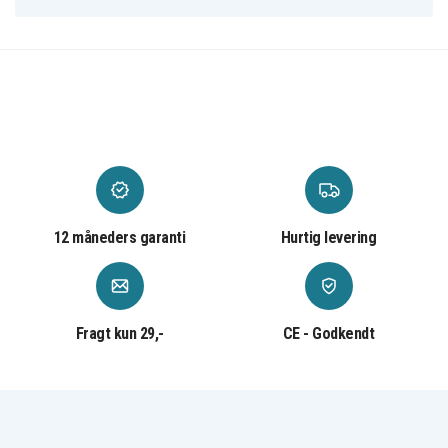
Samsung SM-G925FQ
Samsung SM-G925I
Samsung SM-G925J
Samsung SM-G925K
Samsung SM-G925L
Samsung SM-G925P
Samsung SM-G925R
Samsung SM-G925R4
Samsung SM-G925S
Samsung SM-G925T
12 måneders garanti
Hurtig levering
Samsung SM-G925V
Samsung SM-G925W8
Samsung SM-G925X
Samsung SM-G925Z
Fragt kun 29,-
CE - Godkendt
Samsung Zero
8b9fc3bff4c3ed666a448b794
Artikkelnr