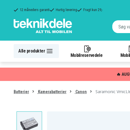
12 måneders garanti
Hurtig levering
Fragt kun 29,-
Alle produkter
Mobilreservedele
Mobil
🔥 AUG
Saramonic VmicLIn
Batterier
Kamerabatterier
Canon