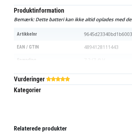
Produktinformation
Bemærk: Dette batteri kan ikke altid oplades med de
9645d23340bd1b6003
Artikkelnr
4894128111443
EAN / GTIN
7,2 (7,4) V
Spænding
Canon
Passer til mærket
Vurderinger
950 mAh
Kapacitet
Kategorier
Batteriet erstatter:
LP-E17
Relaterede produkter