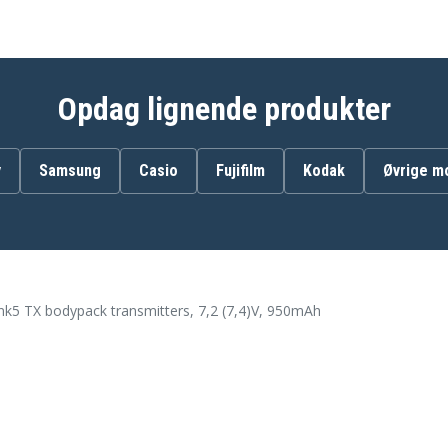
Opdag lignende produkter
y
Samsung
Casio
Fujifilm
Kodak
Øvrige m
k5 TX bodypack transmitters, 7,2 (7,4)V, 950mAh