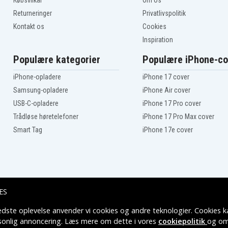
Købsvilkår
Om os
Returneringer
Privatlivspolitik
Kontakt os
Cookies
Inspiration
Populære kategorier
Populære iPhone-co
iPhone-opladere
iPhone 17 cover
Samsung-opladere
iPhone Air cover
USB-C-opladere
iPhone 17 Pro cover
Trådløse høretelefoner
iPhone 17 Pro Max cover
Smart Tag
iPhone 17e cover
ES
edste oplevelse anvender vi cookies og andre teknologier. Cookies ka
Leveringsmuligheder
rsonlig annoncering. Læs mere om dette i vores
cookiepolitik
og om