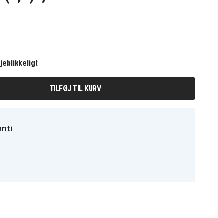
jeblikkeligt
TILFØJ TIL KURV
nti