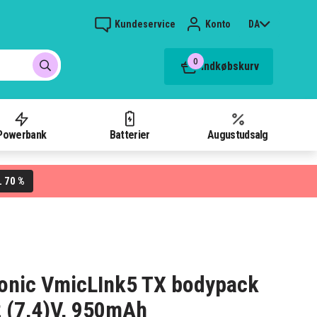
Kundeservice
Konto
DA
0
Indkøbskurv
Powerbank
Batterier
Augustudsalg
70 %
L
amonic VmicLInk5 TX bodypack
2 (7,4)V, 950mAh