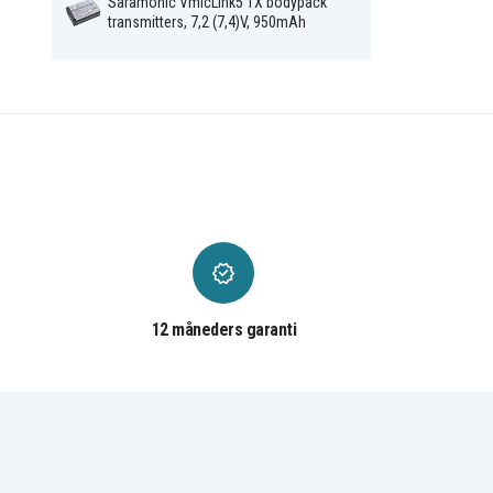
Saramonic VmicLInk5 TX bodypack
transmitters, 7,2 (7,4)V, 950mAh
12 måneders garanti