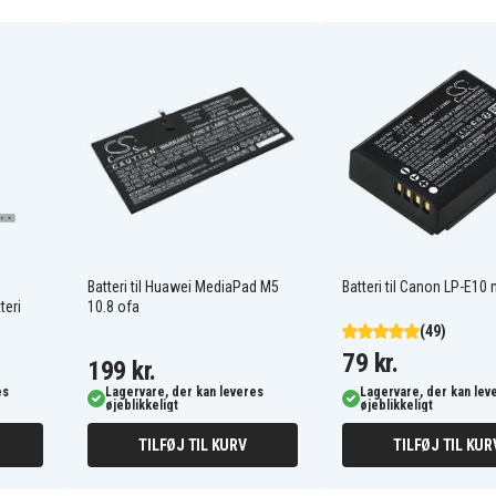
Canon EOS 750D
Canon EOS 77DEOS M3
Canon EOS M3
Canon EOS M6 Mark IIEOS
RP
Canon EOS Rebel T6s
Saramonic VmicLink5
RX+
Systems
Saramonic VmicLink5-RX
receiver
Batteri til Huawei MediaPad M5
Batteri til Canon LP-E10 m
teri
10.8 ofa
(49)
79 kr.
199 kr.
es
Lagervare, der kan leveres
Lagervare, der kan lev
øjeblikkeligt
øjeblikkeligt
TILFØJ TIL KURV
TILFØJ TIL KUR