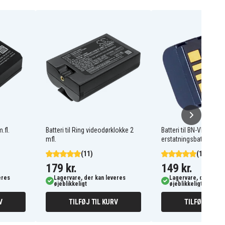
.fl.
Batteri til Ring videodørklokke 2
Batteri til BN-VF707
mfl.
erstatningsbatteri
(11)
(12)
179 kr.
149 kr.
eres
Lagervare, der kan leveres
Lagervare, der kan l
øjeblikkeligt
øjeblikkeligt
V
TILFØJ TIL KURV
TILFØJ TIL K