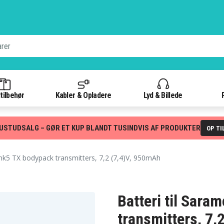
tilbehør
Kabler & Opladere
Lyd & Billede
USTUDSALG – GØR ET KUP BLANDT TUSINDVIS AF PRODUKTER
OP TI
k5 TX bodypack transmitters, 7,2 (7,4)V, 950mAh
Batteri til Sar
transmitters, 7,