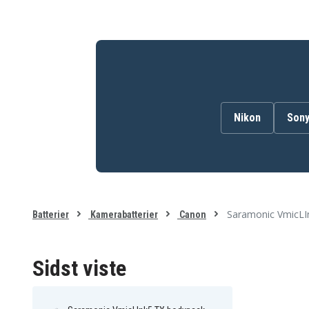
Nikon
Son
Saramonic VmicLIn
Batterier
Kamerabatterier
Canon
Sidst viste