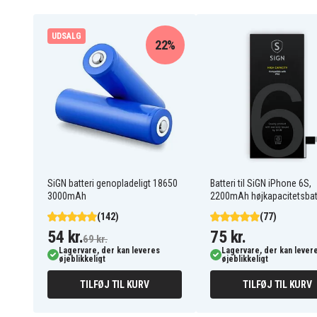
Batteriet er kompatibelt med følgende produkter:
Canon EOS 200D
Canon EOS 250D
UDSALG
Canon EOS 760D
Canon EOS 770D
22%
Canon EOS 800D
Canon EOS Kiss X8i
Canon EOS M5
Canon EOS M6
Canon EOS R50
Canon EOS Rebel T6i
Saramonic VmicLInk5 TX
Saramonic VmicLink5 
bodypack transmitters
Saramonic VmicLink5
Saramonic VmicLink5 TX
TX+
Saramonic VmicLink5-RX
receiverVmicLink5
Systems
SiGN batteri genopladeligt 18650
Batteri til SiGN iPhone 6S,
3000mAh
2200mAh højkapacitetsbat
(142)
(77)
54 kr.
75 kr.
69 kr.
Lagervare, der kan leveres
Lagervare, der kan lever
øjeblikkeligt
øjeblikkeligt
TILFØJ TIL KURV
TILFØJ TIL KURV