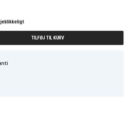
jeblikkeligt
TILFØJ TIL KURV
nti