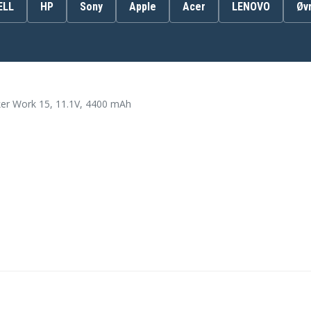
ELL
HP
Sony
Apple
Acer
LENOVO
Øv
Clevo N850EL
Clevo N850HJ
Clevo N850HK1
Clevo N850HP6
er Work 15, 11.1V, 4400 mAh
Clevo N855EJ1
Clevo N855HJ
Clevo N855HK1
Clevo N857EK1
Clevo N857HJ
Clevo N857HK1
Clevo N870EK1
Clevo N870HJ
Clevo N870HK1
Clevo N871EL
Gigabyte Sabre 15-G8
Gigabyte Sabre 17-G8
Hasee CN85S02
Hasee T6-X5S
Hasee T6Ti-X5E
Hasee T6Ti-X7E