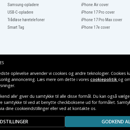
TB
Wooking K17-8U
Samsung-opladere
iPhone Air cover
USB-C-opladere
iPhone 17 Pro cover
Trådløse høretelefoner
iPhone 17 Pro Max cover
Smart Tag
iPhone 17e cover
ES
edste oplevelse anvender vi cookies og andre teknologier. Cookies ka
Leveringsmuligheder
rsonlig annoncering. Læs mere om dette i vores
cookiepolitik
og om
sninger
.
end alle' giver du samtykke til alle disse formål. Du kan også vælge
ive samtykke til ved at benytte checkboksene ud for formålet. Samtykk
via dine cookieindstillinger eller ved at kontakte os.
TIVE VAREMÆRKERS-EJER.
NDSTILLINGER
GODKEND AL