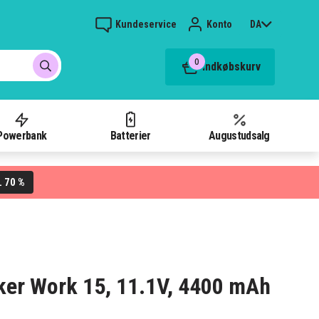
Kundeservice
Konto
DA
0
Indkøbskurv
Powerbank
Batterier
Augustudsalg
70 %
L
nker Work 15, 11.1V, 4400 mAh