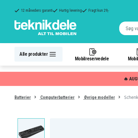
12 måneders garanti
Hurtig levering
Fragt kun 29,-
Alle produkter
Mobilreservedele
Mobil
🔥 AUG
Schenk
Batterier
Computerbatterier
Øvrige modeller