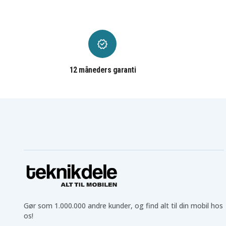
Hasee T6Ti-X7S
Hasee X55TI
Hasee Z6-KP5GT
Hasee Z7M-D2
Hasee Z7M-KP5DC
Hasee Z7M-KP5GE
Hasee Z7M-KP5S
Hasee Z7M-KP5S1
Hasee Z7M-KP7D
Hasee Z7M-KP7DC
Hasee Z7M-KP7GE
Hasee Z7M-KP7GS
Hasee Z7M-KP7GZ
Hasee Z7M-KP7S
12 måneders garanti
Hasee Z7M-KP7SC
Hasee Z7M-KPGT
Hasee Z7M-SL5S1
Hasee Z7M-SL7
Machenike T58
Machenike T58-D1
Machenike T58-D3T
Machenike T58-G3
Machenike T58-T1C
Machenike T58-T3C
Machenike T58-Ti1C
Machenike T58-Tix
Sager NP5850
Sager NP5855
Sager NP6850
Sager NP6852
Sager NP6872
Schenker Work 15
Schenker XMG A517
Schenker XMG A707
Coffee Lake
Terrans Force DR5-
Terrans Force DR5 PLUS
1050TI-77SH1
Terrans Force DR7 PLUS
Terrans Force DR7 PLUS
77SH2
Gør som 1.000.000 andre kunder, og find alt til din mobil hos
Terrans Force DR7-PLUS-
Terrans Force DR7-PLU
77SH2
87SH1
os!
Thunderobot PLUS-U5F
Thunderobot PLUS-U5