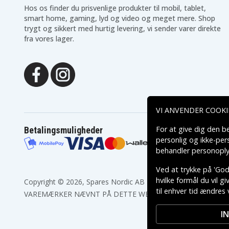
Thunderobot ST-PLUS
Thunderobot ST-PLUS 
Hos os finder du prisvenlige produkter til mobil, tablet,
Wooking Z17
Wooking Z17-8U
smart home, gaming, lyd og video og meget mere. Shop
trygt og sikkert med hurtig levering, vi sender varer direkte
fra vores lager.
VI ANVENDER COOKI
For at give dig den b
Betalingsmuligheder
personlig og ikke-pe
behandler personoply
Ved at trykke på 'Godk
hvilke formål du vil g
Copyright © 2026, Spares Nordic AB
til enhver tid ændres 
VAREMÆRKER NÆVNT PÅ DETTE WEB TILHØRER DE RESPEK
I