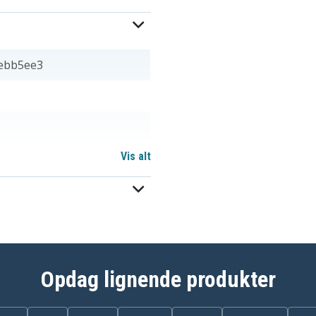
ebb5ee3
Vis alt
Opdag lignende produkter
6-87-N850S-6E71
N850BAT-6