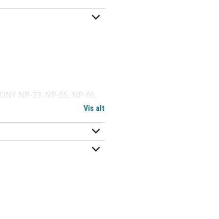
SONY NP-33, NP-55, NP-66,
Vis alt
C20E, PVC40, PVC40E,
Beaulieu 8008, 8008PROHI,
AX240, AX3120, AX77, AX85,
, CC835, CC844, CC856,
CCR550, CCR570, CCR650,
808, CCR808HIFI, CCR810,
R830HIFI, CCR835,
877, CCR880, CCR880H,
4700, CR550, CR5500,