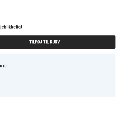
jeblikkeligt
TILFØJ TIL KURV
nti