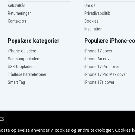
E, CCDTR30S, CCD-TR30S,
Købsvilkår
Om os
CDTR323E, CCD-TR323E,
Returneringer
Privatlivspolitik
CCD-TR330E, CCDTR333,
Kontakt os
Cookies
0E, CCDTR350, CCDTR350E,
Inspiration
5D, CCDTR36, CCD-TR36,
, CCDTR380E, CCD-TR380E,
Populære kategorier
Populære iPhone-co
CDTR40, CCD-TR40,
iPhone-opladere
iPhone 17 cover
, CCDTR410E, CCDTR420E,
Samsung-opladere
iPhone Air cover
 CCD-TR440, CCDTR440E,
USB-C-opladere
iPhone 17 Pro cover
 CCDTR45E, CCD-TR45E,
480, CCDTR485,
Trådløse høretelefoner
iPhone 17 Pro Max cover
CDTR50, CCD-TR50,
Smart Tag
iPhone 17e cover
02E, CCD-TR503E,
, CCD-TR505K, CCD-TR506,
CCD-TR51, CCDTR510,
, CCD-TR530, CCDTR530E,
-TR55, CCDTR550, CCD-
ES
TR580, CCDTR580E, CCD-
edste oplevelse anvender vi cookies og andre teknologier. Cookies ka
Leveringsmuligheder
R60, CCD-TR60, CCDTR600,