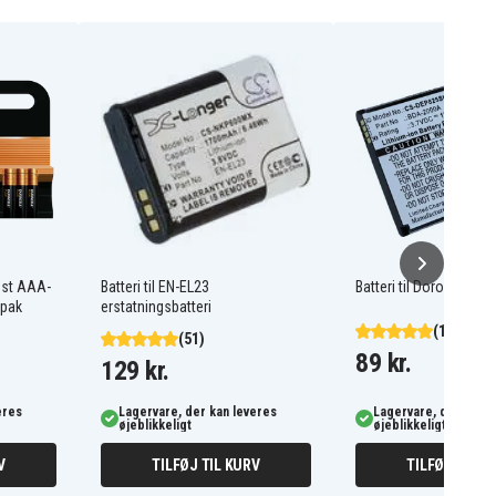
ost AAA-
Batteri til EN-EL23
Batteri til Doro Liberto
-pak
erstatningsbatteri
(103)
(51)
89 kr.
129 kr.
eres
Lagervare, der kan leveres
Lagervare, der kan l
øjeblikkeligt
øjeblikkeligt
V
TILFØJ TIL KURV
TILFØJ TIL K