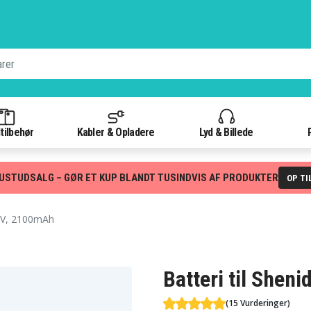
tilbehør
Kabler & Opladere
Lyd & Billede
USTUDSALG – GØR ET KUP BLANDT TUSINDVIS AF PRODUKTER
OP TI
0V, 2100mAh
Batteri til Shen
(15 Vurderinger)