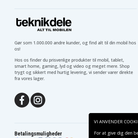
CCDTR305, CCD-TR305, CCDTR305E, CCD-TR305
CCDTR31, CCD-TR31, CCDTR323, CCD-TR323, C
CCDTR33, CCD-TR33, CCD-TR330, CCDTR330E, 
CCD-TR333, CCDTR333E, CCD-TR333E, CCDTR34
CCDTR353, CCDTR353E, CCD-TR353E, CCDTR35
CCDTR360E, CCDTR370, CCDTR370E, CCDTR380
Gør som 1.000.000 andre kunder, og find alt til din mobil hos
CCDTR385E, CCD-TR385E, CCDTR4, CCD-TR4, C
os!
CCDTR400, CCD-TR400, CCDTR401E, CCD-TR403
Hos os finder du prisvenlige produkter til mobil, tablet,
CCD-TR420E, CCDTR424E, CCDTR44, CCD-TR44,
smart home, gaming, lyd og video og meget mere. Shop
CCD-TR440E, CCDTR45, CCDTR450, CCD-TR450,
trygt og sikkert med hurtig levering, vi sender varer direkte
CCDTR45WH, CCD-TR45WH, CCDTR470E, CCDTR
fra vores lager.
CCDTR490E, CCD-TR490E, CCDTR5, CCD-TR5, C
CCDTR500E, CCDTR501E, CCD-TR501E, CCD-TR5
CCDTR505, CCD-TR505, CCDTR505E, CCDTR505K
CCD-TR507, CCDTR50E, CCD-TR50E, CCDTR51, 
CCDTR510E, CCD-TR514, CCDTR520E, CCDTR530
CCDTR54, CCD-TR54, CCDTR54E, CCDTR55, CCD
VI ANVENDER COOKI
TR550, CCDTR55E, CCD-TR55E, CCDTR565, CCD
For at give dig den b
Betalingsmuligheder
TR580E, CCD-TR590E, CCDTR6, CCD-TR6, CCDT