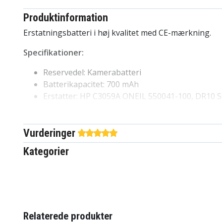
Produktinformation
Erstatningsbatteri i høj kvalitet med CE-mærkning.
Specifikationer:
Reservedel: Kamerabatteri
Batterikapacitet: 700 mAh
Erstatter: HP C3059A ONEIL 550041-100, DR10 
NP-66H, NP-68, NP-77, NP-98
Kompatibel med: AKAI BPN300, BPN350, C20, PV
PVC500E, PVM2, PVM4, PVMS8, PVSC20, PVSC40 
Vurderinger
8009PROFI, 8010PROFI, BV8 BLAUPUNKT AX120, 
Kategorier
AX88, AX90, CC684, CC695, CC824, CC825, CC834
CC866, CC874, CC875, CC894, CC894H, CCR540, 
CCR650S, CCR680, CCR800, CCR805, CCR806, CCR
CCR8110, CCR815, CCR820, CCR8200, CCR830, CC
CCR835HIFI, CCR840HIFI, CCR850, CCR8500, CCR
CCR890H, CCR9004, CR4300, CR4400, CR4500, CR
Relaterede produkter