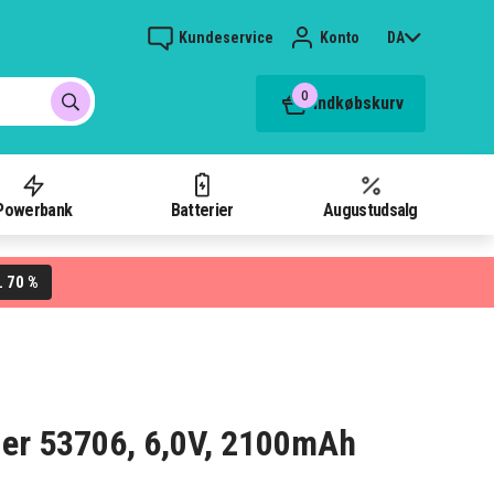
Kundeservice
Konto
DA
0
Indkøbskurv
Powerbank
Batterier
Augustudsalg
70 %
L
ider 53706, 6,0V, 2100mAh