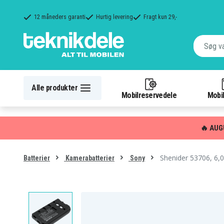
12 måneders garanti
Hurtig levering
Fragt kun 29,-
Alle produkter
Mobilreservedele
Mobil
🔥 AUG
Shenider 53706, 6,
Batterier
Kamerabatterier
Sony