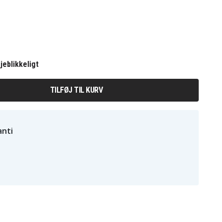
jeblikkeligt
TILFØJ TIL KURV
nti