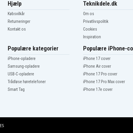
Hjælp
Teknikdele.dk
Siemens Gigaset A16
Købsvilkår
Om os
Siemens Gigaset A165
Returneringer
Privatlivspolitik
Siemens Gigaset A240
Kontakt os
Cookies
Siemens Gigaset A245
Inspiration
Siemens Gigaset A260
Populære kategorier
Populære iPhone-co
Siemens Gigaset A265
iPhone-opladere
iPhone 17 cover
Siemens Gigaset AL145
Samsung-opladere
iPhone Air cover
USB-C-opladere
iPhone 17 Pro cover
Siemens Gigaset AS14
Trådløse høretelefoner
iPhone 17 Pro Max cover
Siemens Gigaset AS150
Smart Tag
iPhone 17e cover
Universum CL15
ES