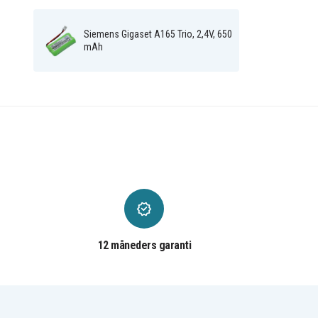
bf97199d90ba18ad13e3c359
Artikkelnr
Siemens Gigaset A165 Trio, 2,4V, 650
4894128024194
EAN / GTIN
mAh
2,4 V
Spænding
650 mAh
Kapacitet
Batteriet erstatter:
30145-K1310-X359
55AAAHR28MX
A5B00075178739
A5B00075495685
GP V30145-K1310-X359
GP-352049
T005
T382
V30145-K1310-X383
12 måneders garanti
Batteriet er kompatibelt med følgende produkter:
Siemens Gigaset A12
Siemens Gigaset A120
Siemens Gigaset A140
Siemens Gigaset A140
Duo