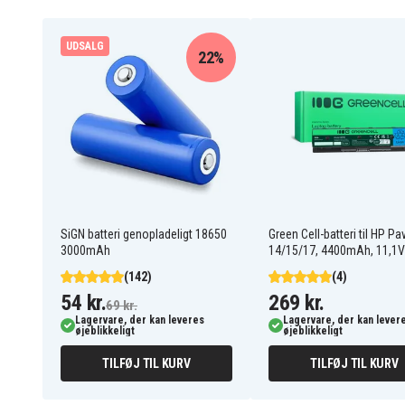
SL15
Siemens
UDSALG
22%
Gigaset A120
Gigaset A140
Gigaset A145
Gigaset A140 Trio
Gigaset A140 weib
Gigaset A140 Duo
Gigaset A14
Gigaset AS14
Gigaset A160
SiGN batteri genopladeligt 18650
Green Cell-batteri til HP Pav
3000mAh
14/15/17, 4400mAh, 11,1V
Gigaset A160 Trio
Gigaset A165
(142)
(4)
Gigaset A16
54 kr.
269 kr.
69 kr.
Gigaset A240
Lagervare, der kan leveres
Lagervare, der kan lever
øjeblikkeligt
øjeblikkeligt
Gigaset A245
Gigaset A24
TILFØJ TIL KURV
TILFØJ TIL KURV
Gigaset A165 Trio