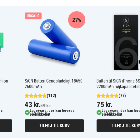
UDSALG
27%
ilion
SiGN Batteri Genopladeligt 18650
Batteri til SiGN iPhone 6S
2600mAh
2200mAh højkapacitetsb
(112)
(77)
43 kr.
75 kr.
59 kr.
es
Lagervare, der kan leveres
Lagervare, der kan lev
øjeblikkeligt
øjeblikkeligt
TILFØJ TIL KURV
TILFØJ TIL KUR