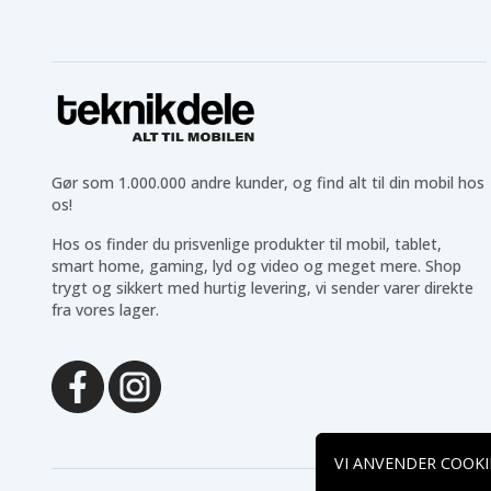
Siemens Gigaset A140
Siemens Gigaset A145
weib
Siemens Gigaset A160
Siemens Gigaset A160
Trio
Siemens Gigaset A165
Siemens Gigaset A24
Trio
Siemens Gigaset A240
Siemens Gigaset A240
Duo
weib
Siemens Gigaset A245
Siemens Gigaset A245
Duo
weib
Gør som 1.000.000 andre kunder, og find alt til din mobil hos
Siemens Gigaset A260
Siemens Gigaset A260
os!
Duo
Trio
Siemens Gigaset A265
Siemens Gigaset AL140
Hos os finder du prisvenlige produkter til mobil, tablet,
Trio
smart home, gaming, lyd og video og meget mere. Shop
Siemens Gigaset AL145
Siemens Gigaset AL14H
Duo
trygt og sikkert med hurtig levering, vi sender varer direkte
Siemens Gigaset AS140
fra vores lager.
Siemens Gigaset AS140
Duo
Siemens Gigaset AS150
Siemens Gigaset Q063
Duo
Universum SL15
VI ANVENDER COOKI