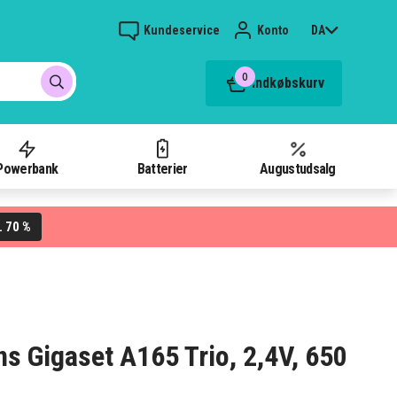
Kundeservice
Konto
DA
0
Indkøbskurv
Powerbank
Batterier
Augustudsalg
70 %
L
ens Gigaset A165 Trio, 2,4V, 650