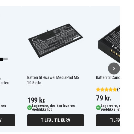
,
Batteri til Huawei MediaPad M5
Batteri til Canon LP-E10
atteri
10.8 ofa
(49)
79 kr.
199 kr.
eres
Lagervare, der kan leveres
Lagervare, der kan l
øjeblikkeligt
øjeblikkeligt
V
TILFØJ TIL KURV
TILFØJ TIL K