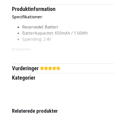
Produktinformation
Specifikationer:
Reservedel: Batteri
Batterikapacitet: 650mAh / 1.56Wh
Spænding: 2.4V
Erstatter
:
Siemens
V30145-K1310-X383, S30852-D1640-X1, C30852D1640
Vurderinger
GP
Kategorier
55AAAHR28MX, T382
Kompatibel med
:
Universum
CL15
Relaterede produkter