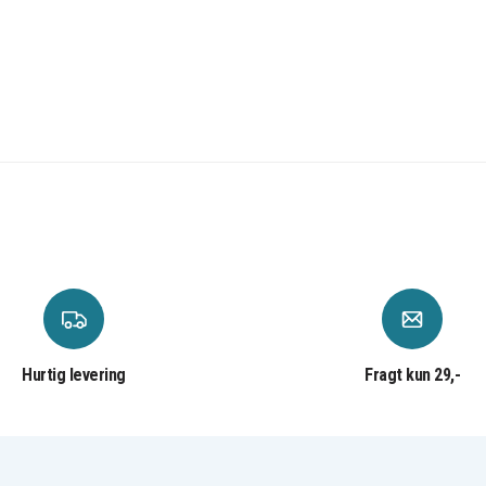
4
55AAAHR2BMX
C30852D1640X1
S30852-D1640-X1
V30145-K1310-X359
Hurtig levering
Fragt kun 29,-
Siemens Gigaset A14
Siemens Gigaset A140
Trio