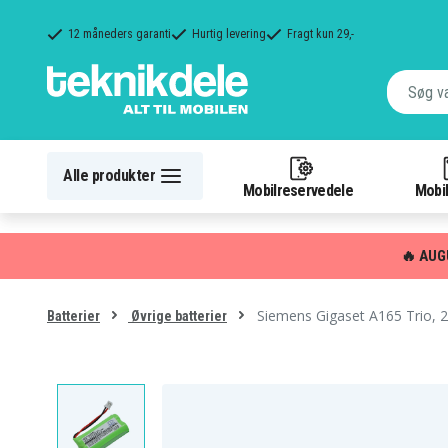
12 måneders garanti
Hurtig levering
Fragt kun 29,-
Alle produkter
Mobilreservedele
Mobil
🔥 AUG
Siemens Gigaset A165 Trio, 
Batterier
Øvrige batterier