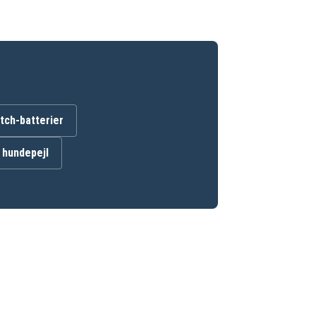
ch-batterier
l hundepejl