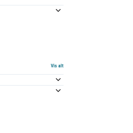
Vis alt
X1, V30145-K1310-X359