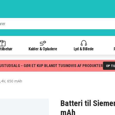
tilbehør
Kabler & Opladere
Lyd & Billede
USTUDSALG – GØR ET KUP BLANDT TUSINDVIS AF PRODUKTER
OP TI
2,4V, 650 mAh
Batteri til Siem
mAh