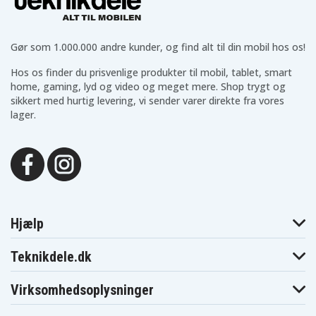
5614 5723 Flex
5613
5614
XP
5683
5684 130s-1
5684 140
Gør som 1.000.000 andre kunder, og find alt til din mobil hos os!
5684 150
5684 150s-1
5684 835
5684 models
5684 models 140
5684 models 150
Hos os finder du prisvenlige produkter til mobil, tablet, smart
130s-1
5684 models
home, gaming, lyd og video og meget mere. Shop trygt og
5684 models 835
5685
150s-1
sikkert med hurtig levering, vi sender varer direkte fra vores
5685 140
5685 150
5685 150s-1
lager.
5685 model
5685 model 140
5685 model 150
150s-1
5691
5713
5714
5723 model
5723
5724
5614
5724 Flex XP
(Type 5724)
5729
5730
5770
5735 Series3
5733
5735
Hjælp
390CC
5736 Contour
5736
5737
380
Teknikdele.dk
5738
5738 370
5738 380
5738 model 370
5739
5739 350
Virksomhedsoplysninger
5739 350cc
5739 360
5739 models 350
5739 models
5739 models 360
5742
350cc