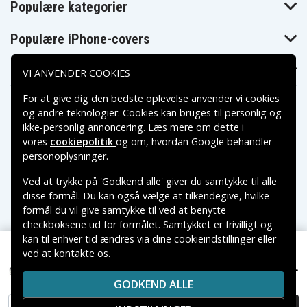
Populære kategorier
5743
5744
5745
5770
5771
5772
5772 Serie3
5772 Serie3
Populære iPhone-covers
5773
390CC
395CC-3
5774 Serie3 350
5773 Series3 380
5774
CC
Populære Samsung-covers
VI ANVENDER COOKIES
5774 Serie3
5774 Serie3
5774 Serie3 370
350cc
370cc
For at give dig den bedste oplevelse anvender vi cookies
5774 Series 3
5775 5738
5775
og andre teknologier. Cookies kan bruges til personlig og
370
Contour
5775 Serie3 340
5776
5776 Serie3 330
ikke-personlig annoncering. Læs mere om dette i
5776 Serie3
vores
cookiepolitik
og om, hvordan
Google behandler
5777 Serie 3 320
5779
330s-4
Betalingsmuligheder
personoplysninger
.
5779 Series 3
5779 Serie 3 310
5790
360
Ved at trykke på 'Godkend alle' giver du samtykke til alle
5790 5735
Leveringsmuligheder
5791
5795
Contour
disse formål. Du kan også vælge at tilkendegive, hvilke
5796
5873
5874
formål du vil give samtykke til ved at benytte
5874 Series 3
5875 5738
checkboksene ud for formålet. Samtykket er frivilligt og
5875
Contour
Contour
kan til enhver tid ændres via dine cookieindstillinger eller
5876 5738
5876
5877
Contour
ved at kontakte os.
Copyright © 2026, Spares Nordic AB
5878 5737
69 kr.
Smart Control Pro, , 2000mAh
5877 380
5877 models 380
VAREMÆRKER NÆVNT PÅ DETTE WEB TILHØRER DE
Contour
GODKEND ALLE
RESPEKTIVE VAREMÆRKERS-EJER.
5884 5738
5884
5885
Contour