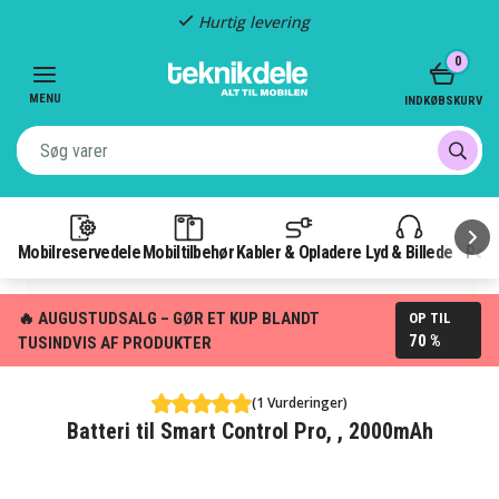
Hurtig levering
Item
0
2
of
MENU
INDKØBSKURV
3
Mobilreservedele
Mobiltilbehør
Kabler & Opladere
Lyd & Billede
Pow
🔥 AUGUSTUDSALG – GØR ET KUP BLANDT
OP TIL
70 %
TUSINDVIS AF PRODUKTER
(1 Vurderinger)
Batteri til Smart Control Pro, , 2000mAh