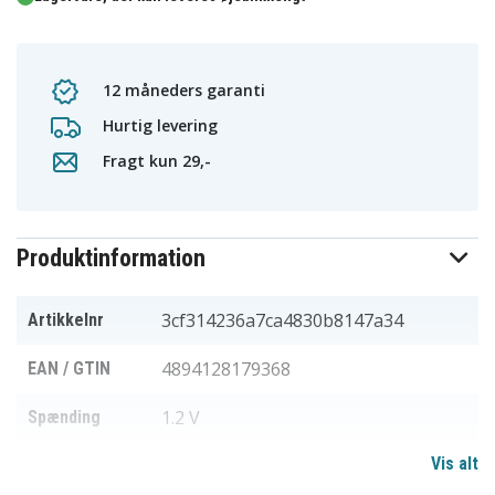
12 måneders garanti
Hurtig levering
Fragt kun 29,-
Produktinformation
3cf314236a7ca4830b8147a34
Artikkelnr
4894128179368
EAN / GTIN
1.2 V
Spænding
Vis alt
Ni-MH
Batteritype