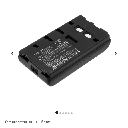
Item
1
item
item
item
item
item
item
of
0
Kamerabatterier
Sony
1
2
3
4
5
6