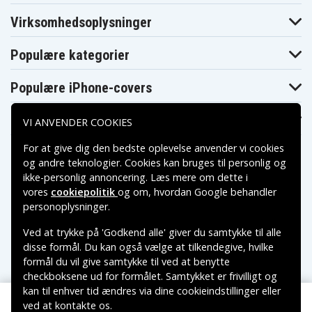
FX300E, CCDFX310, CCDFX311, CCD-FX311, CCD-
Virksomhedsoplysninger
FX320, CCDFX330, CCDFX340, CCD-FX340,
CCDFX370E, CCDFX400, CCD-FX400, CCDFX400E,
Populære kategorier
CCD-FX400E, CCDFX410, CCD-FX410, CCDFX410E,
CCDFX411, CCD-FX411, CCDFX420, CCD-FX420,
Populære iPhone-covers
CCD-FX425, CCDFX430, CCD-FX430, CCD-FX435,
CCD-FX470, CCDFX500, CCD-FX500, CCDFX500E,
Populære Samsung-covers
VI ANVENDER COOKIES
CCDFX510, CCD-FX510, CCDFX510E, CCD-FX510E,
CCDFX511, CCD-FX511, CCDFX520, CCD-FX520,
For at give dig den bedste oplevelse anvender vi cookies
CCD-FX525, CCDFX530, CCD-FX530, CCDFX600,
og andre teknologier. Cookies kan bruges til personlig og
ikke-personlig annoncering. Læs mere om dette i
CCD-FX600, CCDFX620, CCD-FX620, CCDFX630,
vores
cookiepolitik
og om, hvordan
Google behandler
CCD-FX630, CCDFX640, CCD-FX640, CCDFX700,
Betalingsmuligheder
personoplysninger
.
CCD-FX700, CCDFX700E, CCDFX710, CCD-FX710,
CCD-FX720, CCDFX730, CCDFX730V, CCD-FX730V,
Ved at trykke på 'Godkend alle' giver du samtykke til alle
Leveringsmuligheder
CCD-FX810, CCDFX830V, CCDFX830VE, CCD-
disse formål. Du kan også vælge at tilkendegive, hvilke
formål du vil give samtykke til ved at benytte
FX830VE, CCDG100ST, CCD-G100ST, CCDGV200,
checkboksene ud for formålet. Samtykket er frivilligt og
CCD-GV200, CCDGV300, CCDGV500, CCDGV8,
kan til enhver tid ændres via dine cookieindstillinger eller
CCDGV9, CCDGV9E, CCDM10, CCDM7, CCDM77,
ved at kontakte os.
Copyright © 2026, Spares Nordic AB