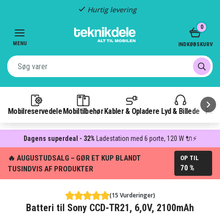
Hurtig levering
Item
0
2
of
MENU
INDKØBSKURV
3
Mobilreservedele
Mobiltilbehør
Kabler & Opladere
Lyd & Billede
Pow
Dagens superdeal - 32%
Ladestation med 6 porte, 120 W 🔌⚡
🔥 AUGUSTUDSALG – GØR ET KUP BLANDT
OP TIL
70 %
TUSINDVIS AF PRODUKTER
(15 Vurderinger)
Batteri til Sony CCD-TR21, 6,0V, 2100mAh