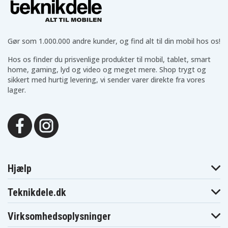
DSR-200, DSR-DU1 (Video Disk Unit), DSR-PD100,
DSR-PD100A, DSR-PD150, DSR-PD150P, DSR-
PD170P, DSR-V10 (Video Walkman), D-V500 (DVD
Gør som 1.000.000 andre kunder, og find alt til din mobil hos os!
Player), EVO-250 (Video Recorder), GV-A100 (Video
Walkman), GV-A500E, GV-A700 (Video Walkman),
Hos os finder du prisvenlige produkter til mobil, tablet, smart
home, gaming, lyd og video og meget mere. Shop trygt og
GV-D300 (Video Walkman), GV-D800 (Video
sikkert med hurtig levering, vi sender varer direkte fra vores
Walkman), GV-D900 (Video Walkman), HDR-FX1,
lager.
HDR-FX1E, HDR-FX7, HDR-FX7E, HVL-20DW (Video
Light), HVL-20DW2 (Video Light), HVL-ML20
(Marine Light), HVR-M10C (Videocassette record,
HVR-M10E (Videocassette record, HVR-M10N
(Videocassette record, HVR-M10P (Videocassette
record, HVR-M10U (Videocassette record, HVR-Z1,
Hjælp
HVR-Z1E, HVR-Z1N, HVR-Z1P, HVR-Z1U, HXR-
NX5E, MPK-DVF4, MVC-CD1000, MVC-FD100,
Teknikdele.dk
MVC-FD51, MVC-FD7, MVC-FD73, MVC-FD73K,
MVC-FD75, MVC-FD83, MVC-FD83K, MVC-FD87,
Virksomhedsoplysninger
MVC-FD88, MVC-FD88K, MVC-FD90, MVC-FD91,