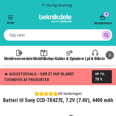
Hurtig levering
Item
0
2
of
MENU
INDKØBSKURV
3
Mobilreservedele
Mobiltilbehør
Kabler & Opladere
Lyd & Billede
Pow
🔥 AUGUSTUDSALG – GØR ET KUP BLANDT
OP TIL
70 %
TUSINDVIS AF PRODUKTER
(36 Vurderinger)
Batteri til Sony CCD-TR427E, 7.2V (7.4V), 4400 mAh