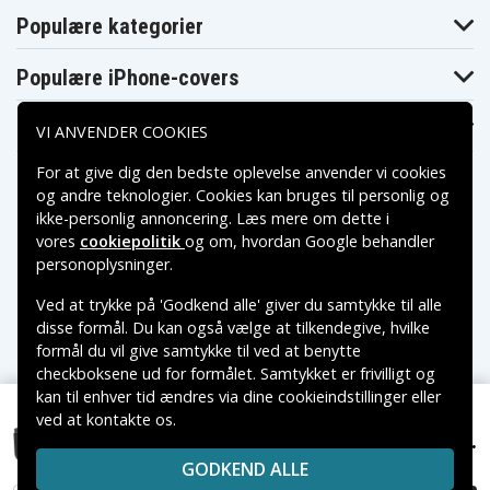
MVC-FD92, MVC-FD95, MVC-FDR1 (Digital Mavica),
Populære kategorier
MVC-FDR3 (Digital Mavica), MVC-FDR3E (Digital
Mavica), PBD-D50(DVD Player), PBD-V30 (DVD
Populære iPhone-covers
Player), PBD-V30(DVD Player), PLM-100
(Glasstron), PLM-A35 (Glasstron), Q002-HDR1,
Populære Samsung-covers
VI ANVENDER COOKIES
TRV49E, UPX-2000 (Printer), UPX-2000(Printer)
For at give dig den bedste oplevelse anvender vi cookies
b68476891d4deec1733cb321c
Artikkelnr
og andre teknologier. Cookies kan bruges til personlig og
ikke-personlig annoncering. Læs mere om dette i
4894128003724
EAN / GTIN
vores
cookiepolitik
og om, hvordan
Google behandler
Betalingsmuligheder
personoplysninger
.
7,2 (7,4) V
Spænding
Ved at trykke på 'Godkend alle' giver du samtykke til alle
Leveringsmuligheder
disse formål. Du kan også vælge at tilkendegive, hvilke
4400 mAh
Kapacitet
formål du vil give samtykke til ved at benytte
checkboksene ud for formålet. Samtykket er frivilligt og
kan til enhver tid ændres via dine cookieindstillinger eller
Batteriet erstatter:
ved at kontakte os.
Copyright © 2026, Spares Nordic AB
NP-F730
NP-F750
NP-F770
149 kr.
Sony CCD-TR427E, 7.2V (7.4V), 4400 mAh
VAREMÆRKER NÆVNT PÅ DETTE WEB TILHØRER DE
NP-F774
GODKEND ALLE
RESPEKTIVE VAREMÆRKERS-EJER.