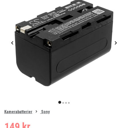
Item
1
item
item
item
item
of
0
Kamerabatterier
Sony
1
2
3
4
149 kr.