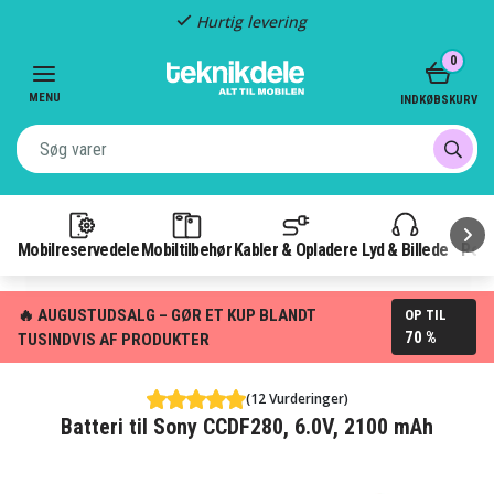
Hurtig levering
Item
0
2
of
MENU
INDKØBSKURV
3
Mobilreservedele
Mobiltilbehør
Kabler & Opladere
Lyd & Billede
Pow
🔥 AUGUSTUDSALG – GØR ET KUP BLANDT
OP TIL
70 %
TUSINDVIS AF PRODUKTER
(12 Vurderinger)
Batteri til Sony CCDF280, 6.0V, 2100 mAh