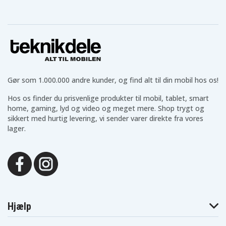
Blaupunkt
Blaupunkt
Blaupunkt CCR805
CCR680
CCR800
Blaupunkt
Blaupunkt
Blaupunkt
CCR806
CCR808
CCR808HIFI
Blaupunkt
Blaupunkt
Blaupunkt CCR815
CCR810
CCR8110
Blaupunkt
Blaupunkt
Blaupunkt CCR830
CCR820
CCR8200
Blaupunkt
Blaupunkt
Blaupunkt
Gør som 1.000.000 andre kunder, og find alt til din mobil hos os!
CCR830HIFI
CCR835
CCR835HIFI
Blaupunkt
Blaupunkt
Blaupunkt CCR8500
CCR840HIFI
CCR850
Hos os finder du prisvenlige produkter til mobil, tablet, smart
Blaupunkt
Blaupunkt
home, gaming, lyd og video og meget mere. Shop trygt og
Blaupunkt CCR880H
CCR877
CCR880
sikkert med hurtig levering, vi sender varer direkte fra vores
Blaupunkt
Blaupunkt
Blaupunkt CR4300
lager.
CCR890H
CCR9004
Blaupunkt
Blaupunkt
Blaupunkt CR4700
CR4400
CR4500
Blaupunkt
Blaupunkt
Blaupunkt CR5500S
CR550
CR5500
Blaupunkt
Blaupunkt
Blaupunkt CR8000
CR6200
CR6200S
Blaupunkt
Blaupunkt
Blaupunkt CR8100
CR8010
CR8080
Hjælp
Blaupunkt
Blaupunkt
Blaupunkt CR8210
CR8110
CR8200
Blaupunkt
Blaupunkt