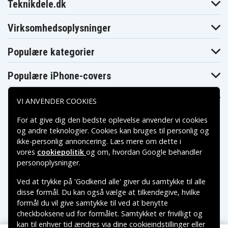
Blaupunkt CR8350
Teknikdele.dk
CR8250
CR8300
Blaupunkt
Blaupunkt
Blaupunkt CR8500
CR8400
CR8400HIFI
Virksomhedsoplysninger
Blaupunkt
Blaupunkt
Blaupunkt CR8600H
CR8500H
CR8600
Blaupunkt
Blaupunkt
Populære kategorier
Blaupunkt CRHI8
CR8700H
CR8800H
Blaupunkt
Blaupunkt
Blaupunkt FV845
FV835
FV836
Populære iPhone-covers
Blaupunkt
Blaupunkt
Blaupunkt PTV77
FV876
FV895
Blaupunkt
Blaupunkt
Blaupunkt
Populære Samsung-covers
VI ANVENDER COOKIES
PTV8100
PTV877
PTV877TRAVELVIDEO
Blaupunkt
Blaupunkt
Blaupunkt
For at give dig den bedste oplevelse anvender vi cookies
SC625
SCR750
SCR750HIFI
og andre teknologier. Cookies kan bruges til personlig og
JVC GR-1U
JVC GR-323U
JVC GR-AS-X760U
ikke-personlig annoncering. Læs mere om dette i
JVC GR-AW1
JVC GR-AW1U
JVC GR-AX Series
JVC GR-AX100
JVC GR-AX110
JVC GR-AX150
vores
cookiepolitik
og om, hvordan
Google behandler
Betalingsmuligheder
JVC GR-AX155
JVC GR-AX2
JVC GR-AX201U
personoplysninger
.
JVC GR-
JVC GR-
JVC GR-AX230U
AX202U
AX220U
Ved at trykke på 'Godkend alle' giver du samtykke til alle
Leveringsmuligheder
JVC GR-AX255
JVC GR-AX25U
JVC GR-AX26U
disse formål. Du kan også vælge at tilkendegive, hvilke
JVC GR-
JVC GR-AX30U
JVC GR-AX310U
formål du vil give samtykke til ved at benytte
AX300U
checkboksene ud for formålet. Samtykket er frivilligt og
JVC GR-AX34U
JVC GR-AX35U
JVC GR-AX400U
JVC GR-
JVC GR-
kan til enhver tid ændres via dine cookieindstillinger eller
JVC GR-AX410U