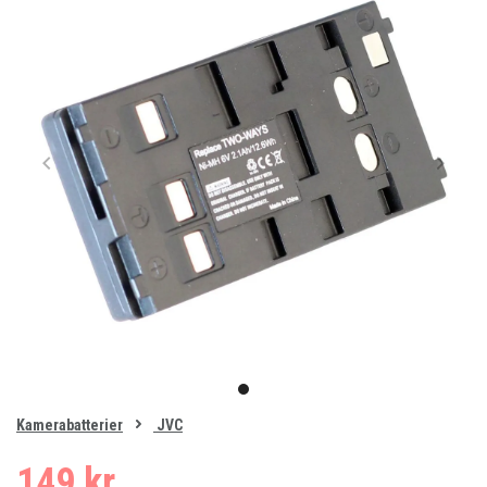
Item
1
item
of
0
Kamerabatterier
JVC
1
149 kr.