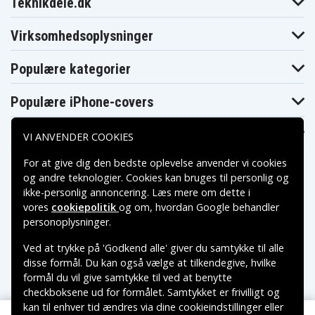
Teknikdele.dk
HC30G
Sony DCR-HC32
Sony DCR-HC32E
Sony DCR-HC33E
Sony DCR-HC35E
Sony DCR-HC36
Sony DCR-HC36E
Virksomhedsoplysninger
Sony DCR-HC37
Sony DCR-HC37E
Sony DCR-HC38
Sony DCR-HC38E
Sony DCR-HC39E
Sony DCR-HC40
Populære kategorier
Sony DCR-
Sony DCR-HC40E
Sony DCR-HC40S
HC40W
Sony DCR-HC41
Sony DCR-HC42
Sony DCR-HC42E
Populære iPhone-covers
Sony DCR-HC43E
Sony DCR-HC44E
Sony DCR-HC45
Sony DCR-HC45E
Sony DCR-HC46
Sony DCR-HC46E
Populære Samsung-covers
Sony DCR-HC47
Sony DCR-HC47E
Sony DCR-HC48
VI ANVENDER COOKIES
Sony DCR-HC48E
Sony DCR-HC51E
Sony DCR-HC52
Sony DCR-HC52E
Sony DCR-HC53E
Sony DCR-HC62
For at give dig den bedste oplevelse anvender vi cookies
Sony DCR-HC62E
Sony DCR-HC65
Sony DCR-HC85
og andre teknologier. Cookies kan bruges til personlig og
Sony DCR-HC85E
Sony DCR-HC94E
Sony DCR-HC96
ikke-personlig annoncering. Læs mere om dette i
Sony DCR-
Sony DCR-HC96E
Sony DCR-SR100
vores
cookiepolitik
og om, hvordan
Google behandler
SR100E
Betalingsmuligheder
personoplysninger
.
Sony DCR-
Sony DCR-
Sony DCR-SR200
SR190E
SR200C
Sony DCR-
Sony DCR-
Ved at trykke på 'Godkend alle' giver du samtykke til alle
Sony DCR-SR220
Leveringsmuligheder
SR200E
SR210E
disse formål. Du kan også vælge at tilkendegive, hvilke
Sony DCR-
Sony DCR-
Sony DCR-SR300
formål du vil give samtykke til ved at benytte
SR220D
SR290E
checkboksene ud for formålet. Samtykket er frivilligt og
Sony DCR-
Sony DCR-
Sony DCR-SR30E
SR300C
SR300E
kan til enhver tid ændres via dine cookieindstillinger eller