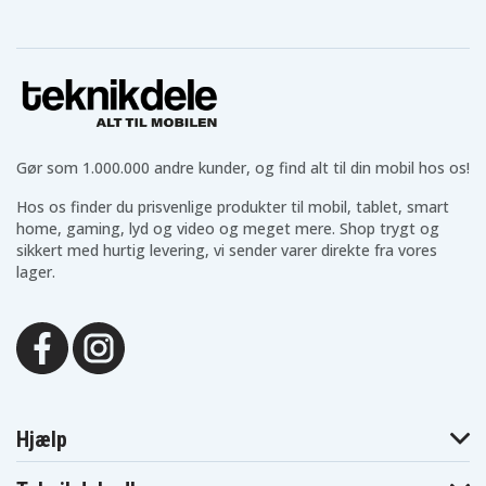
Sony DCR-
Sony DCR-
Sony DCR-
DVD610
DVD650E
DVD653
Sony DCR-
Sony DCR-
Sony DCR-
DVD653E
DVD703
DVD703E
Sony DCR-
Sony DCR-
Sony DCR-
DVD705
DVD705E
DVD708
Sony DCR-
Sony DCR-
Sony DCR-
DVD708E
DVD710
DVD755
Sony DCR-
Sony DCR-
Sony DCR-
Gør som 1.000.000 andre kunder, og find alt til din mobil hos os!
DVD755E
DVD803
DVD803E
Sony DCR-
Sony DCR-
Sony DCR-
DVD805
DVD805E
DVD808E
Hos os finder du prisvenlige produkter til mobil, tablet, smart
Sony DCR-
Sony DCR-
Sony DCR-
home, gaming, lyd og video og meget mere. Shop trygt og
DVD810
DVD850E
DVD905
sikkert med hurtig levering, vi sender varer direkte fra vores
Sony DCR-
Sony DCR-
Sony DCR-
lager.
DVD905E
DVD908E
DVD910
Sony DCR-
Sony DCR-
Sony DCR-HC16
DVD92
DVD92E
Sony DCR-HC16E
Sony DCR-HC17
Sony DCR-HC17E
Sony DCR-HC18
Sony DCR-HC18E
Sony DCR-HC19E
Sony DCR-HC20
Sony DCR-HC20E
Sony DCR-HC21
Sony DCR-HC21E
Sony DCR-HC22E
Sony DCR-HC23E
Sony DCR-HC24E
Sony DCR-HC26
Sony DCR-HC26E
Sony DCR-HC27
Sony DCR-HC27E
Sony DCR-HC28
Hjælp
Sony DCR-HC28E
Sony DCR-HC30
Sony DCR-HC30E
Sony DCR-
Sony DCR-HC30L
Sony DCR-HC30S