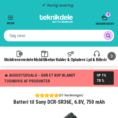
Hurtig levering
Item
0
2
of
MENU
INDKØBSKURV
3
Mobilreservedele
Mobiltilbehør
Kabler & Opladere
Lyd & Billede
Pow
🔥 AUGUSTUDSALG – GØR ET KUP BLANDT
OP TIL
70 %
TUSINDVIS AF PRODUKTER
(31 Vurderinger)
Batteri til Sony DCR-SR36E, 6.8V, 750 mAh