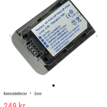
Item
1
item
of
0
Kamerabatterier
Sony
1
249 kr.