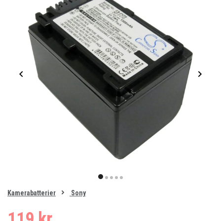
Item
1
item
item
item
item
item
of
0
Kamerabatterier
Sony
1
2
3
4
5
119 kr.