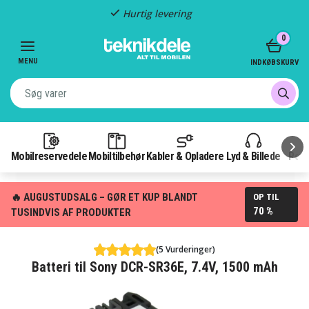
Hurtig levering
Item
0
2
of
MENU
INDKØBSKURV
3
Mobilreservedele
Mobiltilbehør
Kabler & Opladere
Lyd & Billede
Pow
🔥 AUGUSTUDSALG – GØR ET KUP BLANDT
OP TIL
70 %
TUSINDVIS AF PRODUKTER
(5 Vurderinger)
Batteri til Sony DCR-SR36E, 7.4V, 1500 mAh