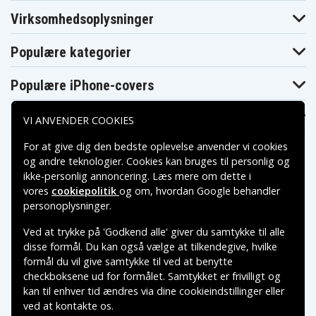
Sony HDR-
Sony HDR-
Sony HDR-
CX116E
CX116VE
CX11VE
Virksomhedsoplysninger
Sony HDR-
Sony HDR-
Sony HDR-CX120
CX130B
CX130E
Populære kategorier
Sony HDR-
Sony HDR-
Sony HDR-
CX130EB
CX130EL
CX130ER
Sony HDR-
Sony HDR-
Sony HDR-CX150
Populære iPhone-covers
CX130R
CX150E
Sony HDR-
Sony HDR-
Sony HDR-
CX150E/B
CX150R
CX155E
Populære Samsung-covers
VI ANVENDER COOKIES
Sony HDR-
Sony HDR-
Sony HDR-
CX155VE
CX160B
CX160E
Sony HDR-
For at give dig den bedste oplevelse anvender vi cookies
Sony HDR-CX170
Sony HDR-CX180
CX180E
og andre teknologier. Cookies kan bruges til personlig og
Sony HDR-
Sony HDR-
Sony HDR-
ikke-personlig annoncering. Læs mere om dette i
CX180EB
CX180EL
CX180ER
vores
cookiepolitik
og om, hvordan
Google behandler
Sony HDR-
Sony HDR-
Sony HDR-CX300
CX180ES
CX300E
Betalingsmuligheder
personoplysninger
.
Sony HDR-
Sony HDR-
Sony HDR-CX350
CX305E
CX305VE
Ved at trykke på 'Godkend alle' giver du samtykke til alle
Sony HDR-
Sony HDR-
Sony HDR-
Leveringsmuligheder
disse formål. Du kan også vælge at tilkendegive, hvilke
CX350V
CX350VE
CX360E
Sony HDR-
Sony HDR-
formål du vil give samtykke til ved at benytte
Sony HDR-CX370
CX360V
CX360VE
checkboksene ud for formålet. Samtykket er frivilligt og
Sony HDR-
Sony HDR-
Sony HDR-
kan til enhver tid ændres via dine cookieindstillinger eller
CX370V
CX500V
CX505VE
ved at kontakte os.
Sony HDR-
Sony HDR-
Copyright © 2026, Spares Nordic AB
Sony HDR-CX550