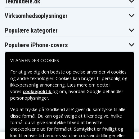
Teknikdele.dk
Sony DCR-
Sony DCR-
Sony DCR-
TRV20
TRV20E
TRV22
Sony DCR-
Sony DCR-
Sony DCR-
Virksomhedsoplysninger
TRV22E
TRV22K
TRV230
Sony DCR-
Sony DCR-
Sony DCR-
TRV230E
TRV235E
TRV238
Populære kategorier
Sony DCR-
Sony DCR-
Sony DCR-
TRV238E
TRV239E
TRV24
Populære iPhone-covers
Sony DCR-
Sony DCR-
Sony DCR-
TRV240
TRV240E
TRV240K
Sony DCR-
Sony DCR-
Sony DCR-
Populære Samsung-covers
TRV245
TRV245E
TRV24E
VI ANVENDER COOKIES
Sony DCR-
Sony DCR-
Sony DCR-
TRV25
TRV250
TRV250E
For at give dig den bedste oplevelse anvender vi cookies
Sony DCR-
Sony DCR-
Sony DCR-
og andre teknologier. Cookies kan bruges til personlig og
TRV255
TRV255E
TRV25E
ikke-personlig annoncering. Læs mere om dette i
Sony DCR-
Sony DCR-
Sony DCR-
TRV260
TRV265
TRV265E
vores
cookiepolitik
og om, hvordan
Google behandler
Sony DCR-
Sony DCR-
Sony DCR-
Betalingsmuligheder
personoplysninger
.
TRV27
TRV270E
TRV27E
Sony DCR-
Sony DCR-
Sony DCR-
Ved at trykke på 'Godkend alle' giver du samtykke til alle
TRV280
TRV285E
TRV30
Leveringsmuligheder
disse formål. Du kan også vælge at tilkendegive, hvilke
Sony DCR-
Sony DCR-
Sony DCR-
TRV300K
TRV30E
TRV33
formål du vil give samtykke til ved at benytte
Sony DCR-
Sony DCR-
Sony DCR-
checkboksene ud for formålet. Samtykket er frivilligt og
TRV330
TRV330E
TRV33E
kan til enhver tid ændres via dine cookieindstillinger eller
Sony DCR-
Sony DCR-
Sony DCR-