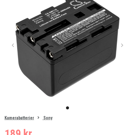
Item
1
item
of
0
Kamerabatterier
Sony
1
189 kr.