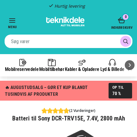
Hurtig levering
Item
0
2
of
MENU
INDKØBSKURV
3
Mobilreservedele
Mobiltilbehør
Kabler & Opladere
Lyd & Billede
Pow
🔥 AUGUSTUDSALG – GØR ET KUP BLANDT
OP TIL
70 %
TUSINDVIS AF PRODUKTER
(2 Vurderinger)
Batteri til Sony DCR-TRV15E, 7.4V, 2800 mAh