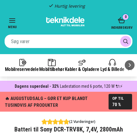
Hurtig levering
Item
0
2
of
MENU
INDKØBSKURV
3
Mobilreservedele
Mobiltilbehør
Kabler & Opladere
Lyd & Billede
Pow
Dagens superdeal - 32%
Ladestation med 6 porte, 120 W 🔌⚡
🔥 AUGUSTUDSALG – GØR ET KUP BLANDT
OP TIL
70 %
TUSINDVIS AF PRODUKTER
(2 Vurderinger)
Batteri til Sony DCR-TRV8K, 7,4V, 2800mAh