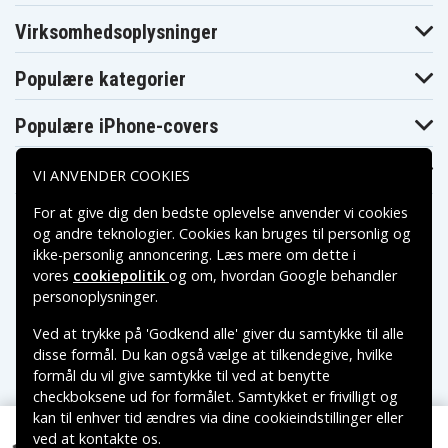
TRV330
TRV330E
TRV33E
Sony DCR-
Sony DCR-
Sony DCR-
Virksomhedsoplysninger
TRV33K
TRV340
TRV340E
Sony DCR-
Sony DCR-
Sony DCR-
TRV345E
TRV350
TRV355
Populære kategorier
Sony DCR-
Sony DCR-
Sony DCR-
TRV355E
TRV360
TRV38
Populære iPhone-covers
Sony DCR-
Sony DCR-
Sony DCR-
TRV39
TRV40E
TRV430E
Sony DCR-
Sony DCR-
Sony DCR-
Populære Samsung-covers
TRV460
TRV460E
TRV480
VI ANVENDER COOKIES
Sony DCR-
Sony DCR-
Sony DCR-
TRV480E
TRV50
TRV50E
For at give dig den bedste oplevelse anvender vi cookies
Sony DCR-
Sony DCR-
Sony DCR-TRV6
og andre teknologier. Cookies kan bruges til personlig og
TRV530
TRV530E
ikke-personlig annoncering. Læs mere om dette i
Sony DCR-
Sony DCR-
Sony DCR-
TRV60
TRV60E
TRV6E
vores
cookiepolitik
og om, hvordan
Google behandler
Sony DCR-
Sony DCR-
Sony DCR-
Betalingsmuligheder
personoplysninger
.
TRV70
TRV70K
TRV730
Sony DCR-
Sony DCR-
Sony DCR-
Ved at trykke på 'Godkend alle' giver du samtykke til alle
TRV730E
TRV738E
TRV740
Leveringsmuligheder
disse formål. Du kan også vælge at tilkendegive, hvilke
Sony DCR-
Sony DCR-
Sony DCR-TRV8
TRV740E
TRV75E
formål du vil give samtykke til ved at benytte
Sony DCR-
Sony DCR-
Sony DCR-
checkboksene ud for formålet. Samtykket er frivilligt og
TRV80
TRV80E
TRV828E
kan til enhver tid ændres via dine cookieindstillinger eller
Sony DCR-
Sony DCR-
Sony DCR-
TRV830
TRV830E
TRV840
ved at kontakte os.
Copyright © 2026, Spares Nordic AB