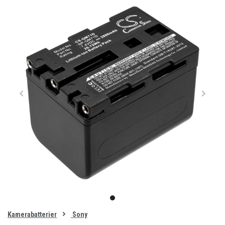
Item
1
item
of
0
Kamerabatterier
Sony
1