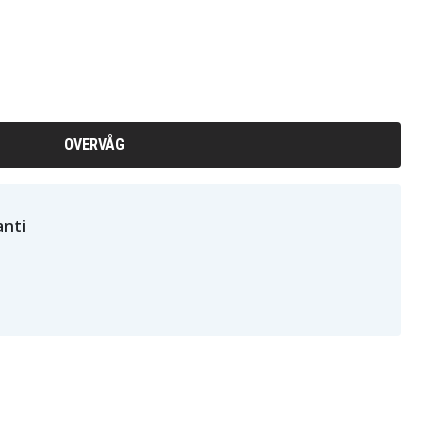
OVERVÅG
nti