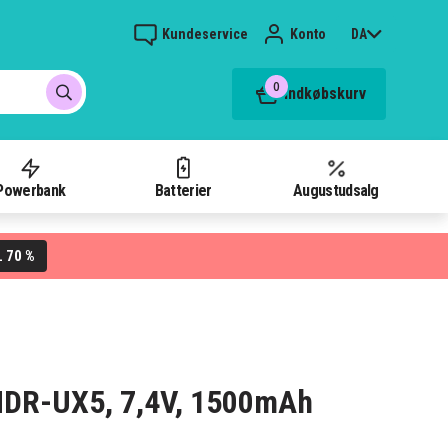
Kundeservice
Konto
DA
0
Indkøbskurv
Powerbank
Batterier
Augustudsalg
70 %
L
y HDR-UX5, 7,4V, 1500mAh