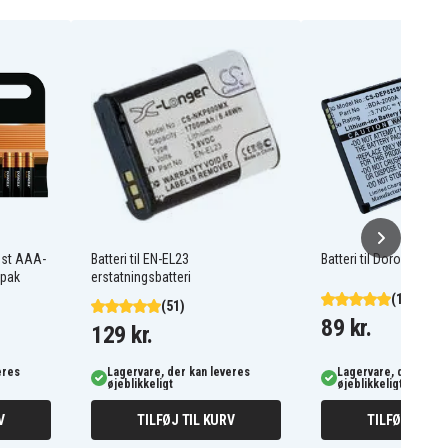
ost AAA-
Batteri til EN-EL23
Batteri til Doro Liberto
-pak
erstatningsbatteri
(103)
(51)
89 kr.
129 kr.
eres
Lagervare, der kan leveres
Lagervare, der kan l
øjeblikkeligt
øjeblikkeligt
V
TILFØJ TIL KURV
TILFØJ TIL K