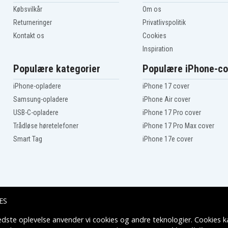
Sony HDR-CX550VE
Købsvilkår
Om os
Sony HDR-CX6EK
Returneringer
Privatlivspolitik
Sony HDR-HC3
Kontakt os
Cookies
Sony HDR-HC7
Sony HDR-HC9E
Inspiration
Sony HDR-PJ10E
Sony HDR-PJ30V
Populære kategorier
Populære iPhone-co
Sony HDR-PJ50
Sony HDR-SR10E
iPhone-opladere
iPhone 17 cover
Sony HDR-SR5E
Samsung-opladere
iPhone Air cover
Sony HDR-SX-65L
USB-C-opladere
iPhone 17 Pro cover
Sony HDR-TD10
Sony HDR-TG3E
Trådløse høretelefoner
iPhone 17 Pro Max cover
Sony HDR-UX19E
Smart Tag
iPhone 17e cover
Sony HDR-UX5
Sony HDR-UX7E
Sony HDR-XR105E
Sony HDR-XR150
Sony HDR-XR160E
Sony HDR-XR350E
ES
Sony HDR-XR500V
Sony HDR-XR520V
edste oplevelse anvender vi cookies og andre teknologier. Cookies ka
Leveringsmuligheder
Sony HDR-XR550V