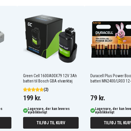
IDX System UC-PD2
Sony DCR-DVD108E
Sony DCR-DVD115E
Sony DCR-DVD202E
Sony DCR-DVD304E
Sony DCR-DVD308E
Sony DCR-DVD404E
Sony DCR-DVD408E
Sony DCR-DVD450E
Sony DCR-DVD508E
Sony DCR-DVD9
Sony DCR-HC17E
Sony DCR-HC20E
Sony DCR-HC24E
Green Cell 1600A00X79 12V 3Ah
Duracell Plus Power Bo
Sony DCR-HC28E
batteri til Bosch GBA elværktøj
batteri MN2400/LR03 12
Sony DCR-HC35E
(2)
Sony DCR-HC38E
199 kr.
79 kr.
Sony DCR-HC42E
Sony DCR-HC46E
Sony DCR-HC51E
es
Lagervare, der kan leveres
Lagervare, der kan lev
øjeblikkeligt
øjeblikkeligt
Sony DCR-HC85E
Sony DCR-SR100
TILFØJ TIL KURV
TILFØJ TIL KUR
Sony DCR-SR15ES