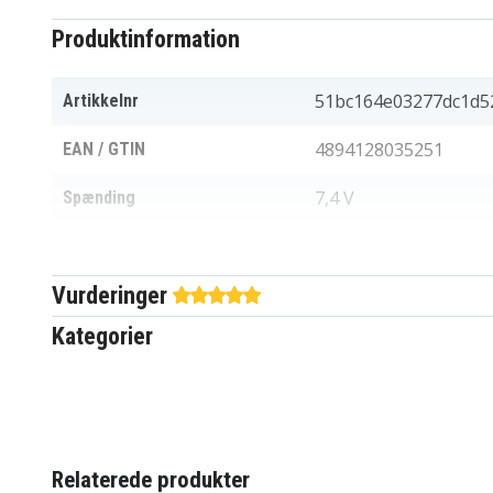
Produktinformation
51bc164e03277dc1d5
Artikkelnr
4894128035251
EAN / GTIN
7,4 V
Spænding
Sony
Passer til mærket
Vurderinger
1500 mAh
Kapacitet
Kategorier
Batteriet erstatter:
NP-FV70
Relaterede produkter
Batteriet er kompatibelt med følgende produkter: