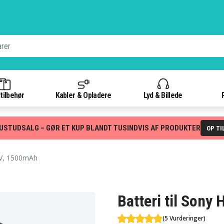
tilbehør
Kabler & Opladere
Lyd & Billede
USTUDSALG – GØR ET KUP BLANDT TUSINDVIS AF PRODUKTER
OP TI
V, 1500mAh
Batteri til Son
(5 Vurderinger)