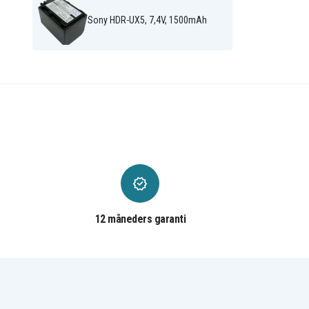
Sony DCR-SX45S
Sony DCR-SX50E
Sony DCR-SX63
Sony DCR-SX63E
Sony HDR-UX5, 7,4V, 1500mAh
Sony DCR-SX65B
Sony DCR-SX65E
Sony DCR-SX73E
Sony DCR-SX83
Sony DCR-SX83E/S
Sony DCR-SX85E
Sony DSC-HX1
Sony DSLR-A230
Sony E HDR-CX350VET
Sony HDE-SX43E
Sony HDR-CX105VE
Sony HDR-CX106VE
Sony HDR-CX110/L
Sony HDR-CX110/R
Sony HDR-CX110E
Sony HDR-CX115E
Sony HDR-CX116E
Sony HDR-CX116VE
Sony HDR-CX120
Sony HDR-CX130B
Sony HDR-CX130EB
Sony HDR-CX130EL
Sony HDR-CX130R
Sony HDR-CX150
Sony HDR-CX150E/B
Sony HDR-CX150R
Sony HDR-CX155VE
Sony HDR-CX160B
Sony HDR-CX170
Sony HDR-CX180
12 måneders garanti
Sony HDR-CX180EB
Sony HDR-CX180EL
Sony HDR-CX180ES
Sony HDR-CX300
Sony HDR-CX305E
Sony HDR-CX305VE
Sony HDR-CX350V
Sony HDR-CX350VE
Sony HDR-CX360V
Sony HDR-CX360VE
Sony HDR-CX370V
Sony HDR-CX500V
Sony HDR-CX520V
Sony HDR-CX520VE