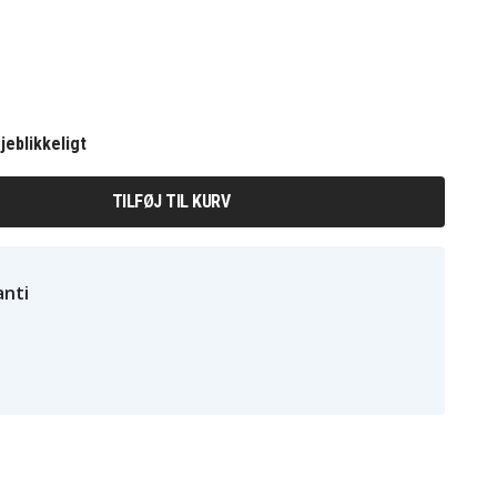
jeblikkeligt
TILFØJ TIL KURV
nti