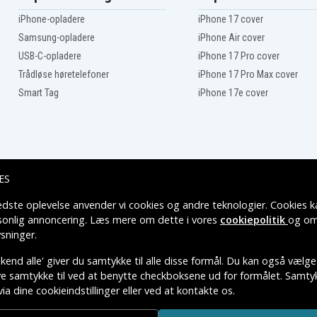
Sony VGN-SZ740
iPhone-opladere
iPhone 17 cover
Sony VGN-SZ770
Sony VGN-SZ95NS
Samsung-opladere
iPhone Air cover
Sony Vaio PCG-5G3L
USB-C-opladere
iPhone 17 Pro cover
Sony Vaio PCG-5K1L
Trådløse høretelefoner
iPhone 17 Pro Max cover
Sony Vaio PCG-6S2L
Sony Vaio PCG-6W3L
Smart Tag
iPhone 17e cover
Sony Vaio PCG-7113L
Sony Vaio PCG-7133L
Sony Vaio PCG-8Z1L
Sony Vaio VGN-AR41L
Sony Vaio VGN-AR48C
Sony Vaio VGN-AR520E
ES
Sony Vaio VGN-AR550
Sony Vaio VGN-AR55DB
edste oplevelse anvender vi cookies og andre teknologier. Cookies ka
Leveringsmuligheder
Sony Vaio VGN-AR570N
rsonlig annoncering. Læs mere om dette i vores
cookiepolitik
og om
sninger
.
Sony Vaio VGN-AR590E
Sony Vaio VGN-AR610
end alle' giver du samtykke til alle disse formål. Du kan også vælge
Sony Vaio VGN-AR61M
ive samtykke til ved at benytte checkboksene ud for formålet. Samtykk
Sony Vaio VGN-AR620
Sony Vaio VGN-AR630E
via dine cookieindstillinger eller ved at kontakte os.
TIVE VAREMÆRKERS-EJER.
Sony Vaio VGN-AR650U
Sony Vaio VGN-AR660U