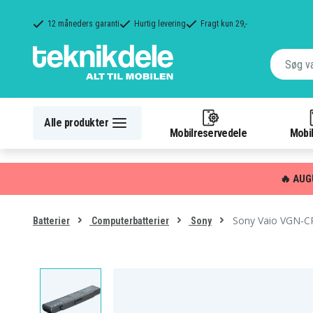
12 måneders garanti
Hurtig levering
Fragt kun 29,-
Alle produkter
Mobilreservedele
Mobil
🔥 AUG
Sony Vaio VGN-CR
Batterier
Computerbatterier
Sony