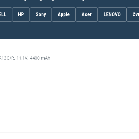
VGP-BPS9A/B
ELL
HP
Sony
Apple
Acer
LENOVO
Øv
Sony VGN-AR550
Sony VGN-AR605
Sony VGN-AR630
13G/R, 11.1V, 4400 mAh
Sony VGN-AR670
Sony VGN-AR710
Sony VGN-AR750
Sony VGN-AR790
Sony VGN-AR825
Sony VGN-AR850
Sony VGN-CR110
Sony VGN-CR11H
Sony VGN-CR13
Sony VGN-CR15
Sony VGN-CR203
Sony VGN-CR210
Sony VGN-CR225
Sony VGN-CR320