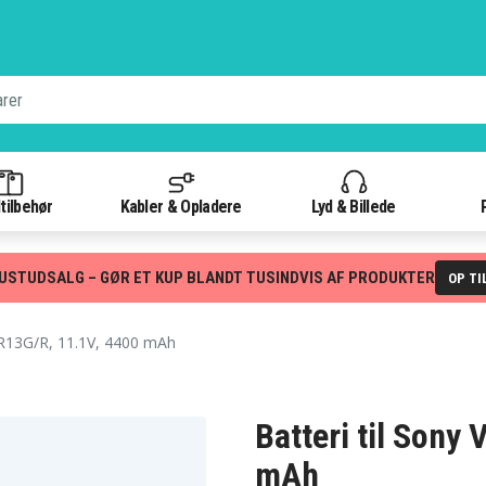
tilbehør
Kabler & Opladere
Lyd & Billede
USTUDSALG – GØR ET KUP BLANDT TUSINDVIS AF PRODUKTER
OP TI
13G/R, 11.1V, 4400 mAh
Batteri til Sony
mAh