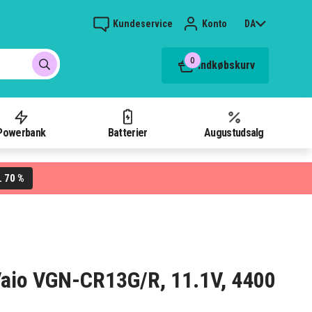
Kundeservice
Konto
DA
0
Indkøbskurv
Powerbank
Batterier
Augustudsalg
70 %
L
 Vaio VGN-CR13G/R, 11.1V, 4400