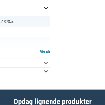
a1370ac
Vis alt
VGP-BPS10
VGP-BPS10A/B
Opdag lignende produkter
VGP-BPS9/B