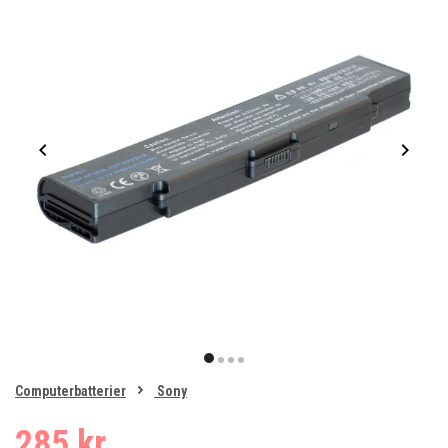
Item
1
item
item
item
item
of
0
Computerbatterier
Sony
1
2
3
4
285 kr.