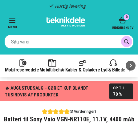
Hurtig levering
Item
0
2
of
MENU
INDKØBSKURV
3
Mobilreservedele
Mobiltilbehør
Kabler & Opladere
Lyd & Billede
Pow
🔥 AUGUSTUDSALG – GØR ET KUP BLANDT
OP TIL
70 %
TUSINDVIS AF PRODUKTER
(3 Vurderinger)
Batteri til Sony Vaio VGN-NR110E, 11.1V, 4400 mAh