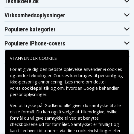
Teknikdele.dk
NR290
NR295
NR298
Sony VGN-
Sony VGN-
Sony VGN-
NR310
NR320
NR330
Virksomhedsoplysninger
Sony VGN-
Sony VGN-
Sony VGN-
NR360
NR370
NR380
Populære kategorier
Sony VGN-
Sony VGN-
Sony VGN-
NR385
NR390
NR398
Sony VGN-
Sony VGN-
Sony VGN-
Populære iPhone-covers
NR410
NR420
NR430
Sony VGN-
Sony VGN-
Sony VGN-
NR460
NR475
NR480
Populære Samsung-covers
VI ANVENDER COOKIES
Sony VGN-
Sony VGN-
Sony VGN-
NR485
NR490
NR498
Sony VGN-SZ54
Sony VGN-SZ55
Sony VGN-SZ56
For at give dig den bedste oplevelse anvender vi cookies
Sony VGN-
Sony VGN-
Sony VGN-
og andre teknologier. Cookies kan bruges til personlig og
SZ561N
SZ562N
SZ57N
ikke-personlig annoncering. Læs mere om dette i
Sony VGN-
Sony VGN-SZ64
Sony VGN-SZ640
SZ58N
vores
cookiepolitik
og om, hvordan
Google behandler
Betalingsmuligheder
Sony VGN-SZ645
Sony VGN-SZ65
Sony VGN-SZ650
personoplysninger
.
Sony VGN-SZ660
Sony VGN-SZ670
Sony VGN-SZ680
Sony VGN-SZ691
Sony VGN-SZ730
Sony VGN-SZ740
Ved at trykke på 'Godkend alle' giver du samtykke til alle
Leveringsmuligheder
Sony VGN-SZ750
Sony VGN-SZ760
Sony VGN-SZ770
disse formål. Du kan også vælge at tilkendegive, hvilke
Sony VGN-
formål du vil give samtykke til ved at benytte
Sony VGN-SZ780
Sony VGN-SZ791
SZ95NS
checkboksene ud for formålet. Samtykket er frivilligt og
Sony Vaio PCG-
Sony Vaio PCG-
Sony Vaio PCG-
5G1L
5G2L
5G3L
kan til enhver tid ændres via dine cookieindstillinger eller