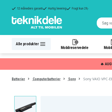
12 måneders garanti
Hurtig levering
Fragt kun 29,-
Alle produkter
Mobilreservedele
Mobil
🔥 AUG
Sony VAIO VPC-E
Batterier
Computerbatterier
Sony