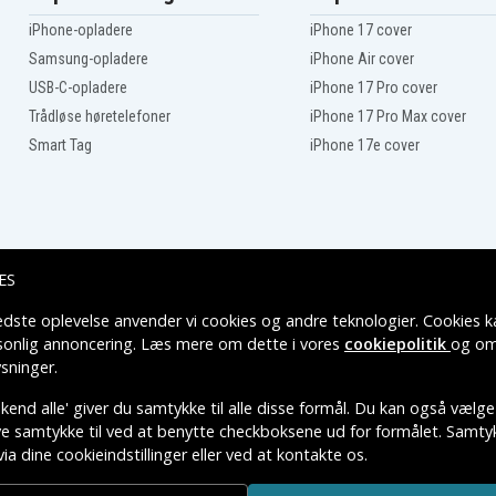
Sony VAIO VPC-EB25
iPhone-opladere
iPhone 17 cover
/T
Sony VAIO VPC-EB25EC/WI
Sony VAIO VPC-EB25FH
Samsung-opladere
iPhone Air cover
Sony VAIO VPC-EB26FF
USB-C-opladere
iPhone 17 Pro cover
Sony VAIO VPC-EB27EC
Trådløse høretelefoner
iPhone 17 Pro Max cover
/T
Sony VAIO VPC-EB27EC/WI
Sony VAIO VPC-EB27FG
Smart Tag
iPhone 17e cover
Sony VAIO VPC-EB2S1C
Sony VAIO VPC-EB2S4C
Sony VAIO VPC-EB33
Sony VAIO VPC-EB4
Sony VAIO VPC-EB44
Sony VAIO VPC-EB49
ES
Sony VAIO VPC-EC2
Sony VAIO VPC-EE2
edste oplevelse anvender vi cookies og andre teknologier. Cookies ka
Leveringsmuligheder
Sony VAIO VPC-EE3
rsonlig annoncering. Læs mere om dette i vores
cookiepolitik
og om
Sony VAIO VPCE-C2RFX/BI
sninger
.
Sony Vaio VPC-EA1
WI
Sony Vaio VPC-EA12EH/WI
end alle' giver du samtykke til alle disse formål. Du kan også vælge
L
Sony Vaio VPC-EA13EN/L
ive samtykke til ved at benytte checkboksene ud for formålet. Samtykk
P
Sony Vaio VPC-EA15FA/W
via dine cookieindstillinger eller ved at kontakte os.
P
Sony Vaio VPC-EA15FG/W
TIVE VAREMÆRKERS-EJER.
Sony Vaio VPC-EA16EC