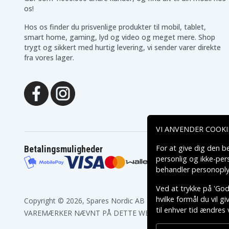
Sony VAIO VPC-EB23FG
Sony VAIO VPC-EB24EN
os!
Sony VAIO VPC-EB25EC
Sony VAIO VPC-EB25EC
Hos os finder du prisvenlige produkter til mobil, tablet,
Sony VAIO VPC-EB25ECI
Sony VAIO VPC-EB25FG
Sony VAIO VPC-EB26
Sony VAIO VPC-EB26FA
smart home, gaming, lyd og video og meget mere. Shop
Sony VAIO VPC-EB26FG
Sony VAIO VPC-EB27
trygt og sikkert med hurtig levering, vi sender varer direkte
Sony VAIO VPC-EB27EC/PI
Sony VAIO VPC-EB27EC
fra vores lager.
Sony VAIO VPC-EB27ECI
Sony VAIO VPC-EB27FA
Sony VAIO VPC-EB27FW
Sony VAIO VPC-EB28
Sony VAIO VPC-EB2S2C
Sony VAIO VPC-EB2S3C
Sony VAIO VPC-EB2S5C
Sony VAIO VPC-EB3
Sony VAIO VPC-EB35
Sony VAIO VPC-EB37
Sony VAIO VPC-EB42
Sony VAIO VPC-EB43
Sony VAIO VPC-EB45
Sony VAIO VPC-EB46
VI ANVENDER COOKI
Sony VAIO VPC-EC1
Sony VAIO VPC-EC15FG
Sony VAIO VPC-EC3
Sony VAIO VPC-EC4
For at give dig den b
Betalingsmuligheder
Sony VAIO VPC-EE25FG
Sony VAIO VPC-EE26FG
personlig og ikke-pe
Sony VAIO VPC-EE4
Sony VAIO VPC-EF3
behandler personoply
Sony Vaio PCG-61315L
Sony Vaio VPC-E1Z1E
Sony Vaio VPC-EA12EA/BI
Sony Vaio VPC-EA12EG/
Ved at trykke på 'Godk
Sony Vaio VPC-EA12EN/BI
Sony Vaio VPC-EA13EH/
hvilke formål du vil g
Copyright © 2026, Spares Nordic AB
Sony Vaio VPC-EA15FA/B
Sony Vaio VPC-EA15FA/
til enhver tid ændres 
Sony Vaio VPC-EA15FG/B
Sony Vaio VPC-EA15FG/
VAREMÆRKER NÆVNT PÅ DETTE WEB TILHØRER DE RESPEK
Sony Vaio VPC-EA15FN/L
Sony Vaio VPC-EA16E