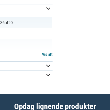
c86af20
Vis alt
VGP-BPS22/A
Opdag lignende produkter