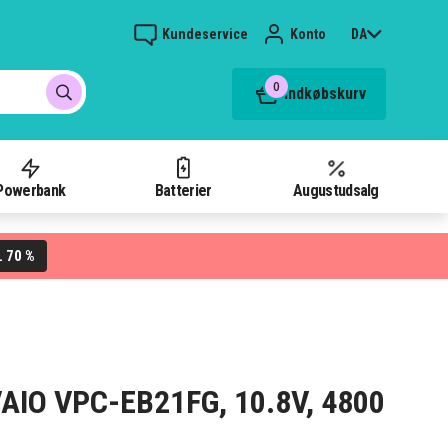
Kundeservice
Konto
DA
0
Indkøbskurv
Powerbank
Batterier
Augustudsalg
70 %
L
 VAIO VPC-EB21FG, 10.8V, 4800