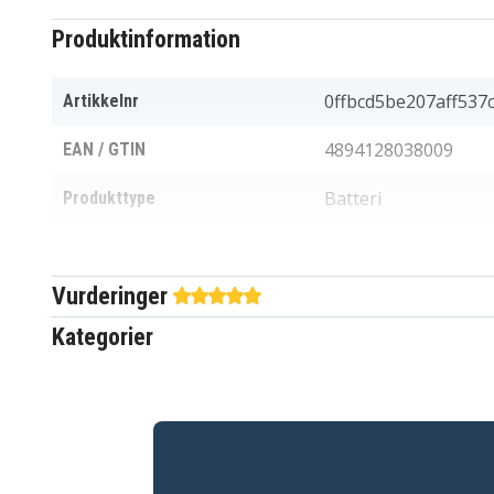
Produktinformation
0ffbcd5be207aff537
Artikkelnr
4894128038009
EAN / GTIN
Batteri
Produkttype
10,8 V
Spænding
Vurderinger
Sony
Passer til mærket
Kategorier
4800 mAh
Kapacitet
Batteriet erstatter:
VGP-BPL22
VGP-BPS22
VGP-BPS22A