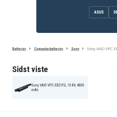
ASUS
D
Batteriet er kompatibelt med følgende produkter:
Sony PCG-61215L
Sony PCG-61316L
Sony PCG-61511L
Sony VAIO VPC-EA100C
Sony VAIO VPC-EA12EA
Sony VAIO VPC-EA12EG
Sony VAIO VPC-EA12EN
Sony VAIO VPC-EA13
Sony VAIO VPC-EA13EN
Sony VAIO VPC-EA15
Sony VAIO VPC-EA15FG
Sony VAIO VPC-EA15FN
Sony VAIO VPC-E
Batterier
Computerbatterier
Sony
Sony VAIO VPC-EA16EC/B
Sony VAIO VPC-EA16EC/
Sony VAIO VPC-EA16ECW
Sony VAIO VPC-EA16FA
Sony VAIO VPC-EA16FH
Sony VAIO VPC-EA16FW
Sony VAIO VPC-EA17FG
Sony VAIO VPC-EA17FH
Sidst viste
Sony VAIO VPC-EA18
Sony VAIO VPC-EA18EC/
Sony VAIO VPC-EA18EC/W
Sony VAIO VPC-EA1AGG
Sony VAIO VPC-EA1S1C
Sony VAIO VPC-EA1S2C
Sony VAIO VPC-EA1S4C
Sony VAIO VPC-EA1S5C
Sony VAIO VPC-EB21FG, 10.8V, 4800
Sony VAIO VPC-EA2
Sony VAIO VPC-EA200C
mAh
Sony VAIO VPC-EA21EG
Sony VAIO VPC-EA21EH
Sony VAIO VPC-EA22
Sony VAIO VPC-EA22EA
Sony VAIO VPC-EA22EH
Sony VAIO VPC-EA22EN
Sony VAIO VPC-EA23EH
Sony VAIO VPC-EA23EN
Sony VAIO VPC-EA25
Sony VAIO VPC-EA25EC/