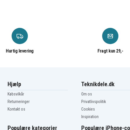
WI
Sony VAIO VPC-EA25ECI
Sony VAIO VPC-EA26
Sony VAIO VPC-EA26FG
B
Sony VAIO VPC-EA27EC/L
/W
Sony VAIO VPC-EA28
L
Sony VAIO VPC-EA28EC/P
Sony VAIO VPC-EA2S0C
Sony VAIO VPC-EA2S3C
Sony VAIO VPC-EA2S6C
Hurtig levering
Fragt kun 29,-
Sony VAIO VPC-EA2S9C
Sony VAIO VPC-EA32
Sony VAIO VPC-EA37
/BI
Sony VAIO VPC-EA4
Sony VAIO VPC-EA45
Sony VAIO VPC-EB100C
Hjælp
Teknikdele.dk
Sony VAIO VPC-EB12EG
Sony VAIO VPC-EB13FA
Købsvilkår
Om os
Sony VAIO VPC-EB15FA
Sony VAIO VPC-EB17
Returneringer
Privatlivspolitik
Sony VAIO VPC-EB18ECW
Kontakt os
Cookies
Sony VAIO VPC-EB2
Inspiration
Sony VAIO VPC-EB21EG
Sony VAIO VPC-EB22
Populære kategorier
Populære iPhone-co
Sony VAIO VPC-EB23