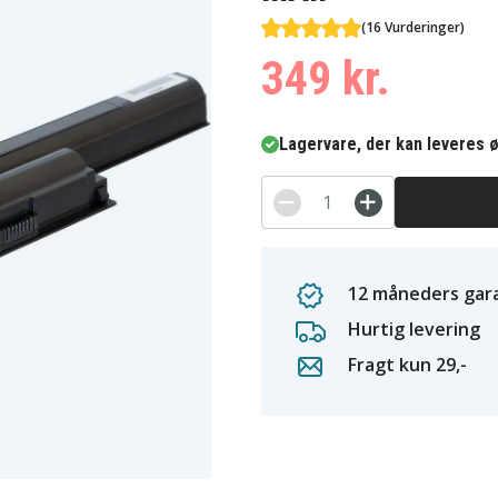
(16 Vurderinger)
349 kr.
Lagervare, der kan leveres ø
12 måneders gara
Hurtig levering
Fragt kun 29,-