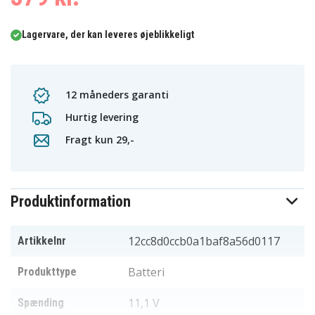
Lagervare, der kan leveres øjeblikkeligt
12 måneders garanti
Hurtig levering
Fragt kun 29,-
Produktinformation
12cc8d0ccb0a1baf8a56d0117
Artikkelnr
Batteri
Produkttype
11,1 V
Spænding