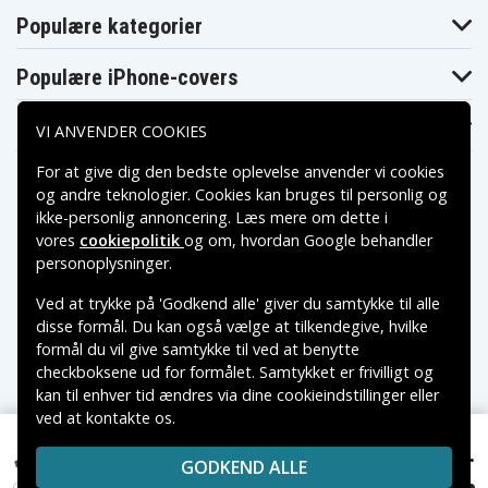
SVE14115YC
SVE14116EC
SVE14116ECB
Populære kategorier
Sony Vaio
Sony Vaio
Sony Vaio
SVE14116GN
SVE14116GNB
SVE14117EC
Sony Vaio
Sony Vaio
Sony Vaio
Populære iPhone-covers
SVE14117ECB
SVE14117GN
SVE14117GNB
Sony Vaio
Sony Vaio
Sony Vaio
SVE14118EC
SVE14118ECB
SVE14118FG
Populære Samsung-covers
VI ANVENDER COOKIES
Sony Vaio
Sony Vaio
Sony Vaio
SVE14118FGB
SVE14118FH
SVE14118FHB
Sony Vaio
Sony Vaio
Sony Vaio
For at give dig den bedste oplevelse anvender vi cookies
SVE14118FW
SVE14119FJB
SVE14119FJP
og andre teknologier. Cookies kan bruges til personlig og
Sony Vaio
Sony Vaio
Sony Vaio
ikke-personlig annoncering. Læs mere om dette i
SVE14119FJW
SVE1411AGN
SVE1411AGNB
vores
cookiepolitik
og om, hvordan
Google behandler
Sony Vaio
Sony Vaio
Sony Vaio
SVE1411AJ
SVE14121CV
SVE14121CVW
Betalingsmuligheder
personoplysninger
.
Sony Vaio
Sony Vaio
Sony Vaio
SVE14122CA
SVE14122CAB
SVE14122CG
Ved at trykke på 'Godkend alle' giver du samtykke til alle
Sony Vaio
Sony Vaio
Sony Vaio
Leveringsmuligheder
disse formål. Du kan også vælge at tilkendegive, hvilke
SVE14122CH
SVE14122CHW
SVE14122CV
Sony Vaio
Sony Vaio
Sony Vaio
formål du vil give samtykke til ved at benytte
SVE14122CVW
SVE14123CN
SVE14123CNB
checkboksene ud for formålet. Samtykket er frivilligt og
Sony Vaio
Sony Vaio
Sony Vaio
kan til enhver tid ændres via dine cookieindstillinger eller
SVE14125CN
SVE14125CNB
SVE14125YC
ved at kontakte os.
Sony Vaio
Sony Vaio
Sony Vaio
Copyright © 2026, Spares Nordic AB
SVE14126CA
SVE14126CAB
SVE14126CC
VAREMÆRKER NÆVNT PÅ DETTE WEB TILHØRER DE
379 kr.
Sony Vaio
Sony Vaio
Sony Vaio
Sony Vaio VPC-EG35EG/P, 11.1V, 5200 mAh
GODKEND ALLE
RESPEKTIVE VAREMÆRKERS-EJER.
SVE14126CCB
SVE14126CH
SVE14126CHW