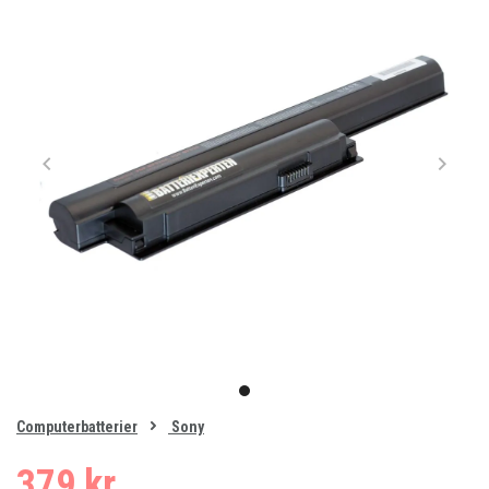
Item
1
item
of
0
Computerbatterier
Sony
1
379 kr.