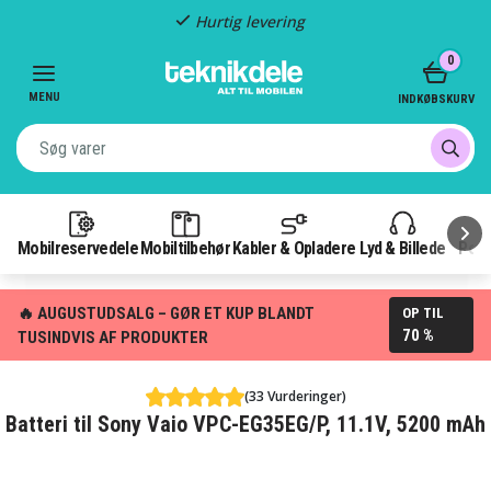
Hurtig levering
Item
0
2
of
MENU
INDKØBSKURV
3
Mobilreservedele
Mobiltilbehør
Kabler & Opladere
Lyd & Billede
Pow
🔥 AUGUSTUDSALG – GØR ET KUP BLANDT
OP TIL
70 %
TUSINDVIS AF PRODUKTER
(33 Vurderinger)
Batteri til Sony Vaio VPC-EG35EG/P, 11.1V, 5200 mAh