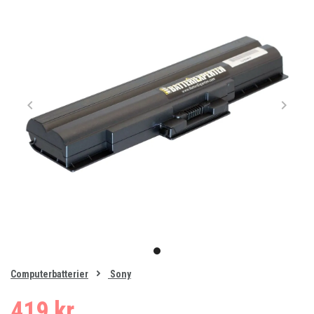
Item
1
item
of
0
Computerbatterier
Sony
1
419 kr.