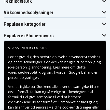
Teknikdele.dk
AW52JGB
AW53FB
AW70B/Q
Sony Vaio VGN-
Sony Vaio VGN-
Sony Vaio VGN-
AW71JB
AW72JB
AW73FB
Virksomhedsoplysninger
Sony Vaio VGN-
Sony Vaio VGN-
Sony Vaio VGN-
AW80NS
AW80S
AW80US
Populære kategorier
Sony Vaio VGN-
Sony Vaio VGN-
Sony Vaio VGN-
AW81DS
AW81JS
AW81YS
Sony Vaio VGN-
Sony Vaio VGN-
Sony Vaio VGN-
Populære iPhone-covers
AW82DS
AW82JS
AW82YS
Sony Vaio VGN-
Sony Vaio VGN-
Sony Vaio VGN-
AW83FS
AW83GS
AW83HS
Populære Samsung-covers
VI ANVENDER COOKIES
Sony Vaio VGN-
Sony Vaio VGN-
Sony Vaio VGN-
AW90NS
AW90S
AW90US
Sony Vaio VGN-
Sony Vaio VGN-
Sony Vaio VGN-
For at give dig den bedste oplevelse anvender vi cookies
AW91CDS
AW91CJS
AW91CYS
og andre teknologier. Cookies kan bruges til personlig og
Sony Vaio VGN-
Sony Vaio VGN-
Sony Vaio VGN-
ikke-personlig annoncering. Læs mere om dette i
AW91DS
AW91JS
AW91YS
Sony Vaio VGN-
Sony Vaio VGN-
Sony Vaio VGN-
vores
cookiepolitik
og om, hvordan
Google behandler
AW92CDS
AW92CJS
AW92CYS
Betalingsmuligheder
personoplysninger
.
Sony Vaio VGN-
Sony Vaio VGN-
Sony Vaio VGN-
AW92DS
AW92JS
AW92YS
Ved at trykke på 'Godkend alle' giver du samtykke til alle
Sony Vaio VGN-
Sony Vaio VGN-
Sony Vaio VGN-
Leveringsmuligheder
disse formål. Du kan også vælge at tilkendegive, hvilke
AW93FS
AW93GS
AW93HS
Sony Vaio VGN-
Sony Vaio VGN-
Sony Vaio VGN-
formål du vil give samtykke til ved at benytte
AW93ZFS
AW93ZGS
AW93ZHS
checkboksene ud for formålet. Samtykket er frivilligt og
Sony Vaio VGN-
Sony Vaio VGN-
Sony Vaio VGN-
kan til enhver tid ændres via dine cookieindstillinger eller
BZ11EN
BZ11MN
BZ11VN