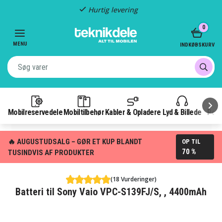
Hurtig levering
Item
0
2
of
MENU
INDKØBSKURV
3
Mobilreservedele
Mobiltilbehør
Kabler & Opladere
Lyd & Billede
Pow
🔥 AUGUSTUDSALG – GØR ET KUP BLANDT
OP TIL
70 %
TUSINDVIS AF PRODUKTER
(18 Vurderinger)
Batteri til Sony Vaio VPC-S139FJ/S, , 4400mAh