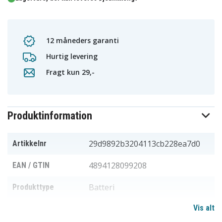
12 måneders garanti
Hurtig levering
Fragt kun 29,-
Produktinformation
29d9892b3204113cb228ea7d0
Artikkelnr
4894128099208
EAN / GTIN
Batteri
Produkttype
Vis alt
3,7 V
Spænding