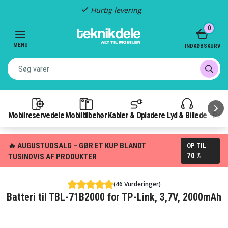
Hurtig levering
Item
0
2
of
MENU
INDKØBSKURV
3
Mobilreservedele
Mobiltilbehør
Kabler & Opladere
Lyd & Billede
Pow
🔥 AUGUSTUDSALG – GØR ET KUP BLANDT
OP TIL
70 %
TUSINDVIS AF PRODUKTER
(46 Vurderinger)
Batteri til TBL-71B2000 for TP-Link, 3,7V, 2000mAh