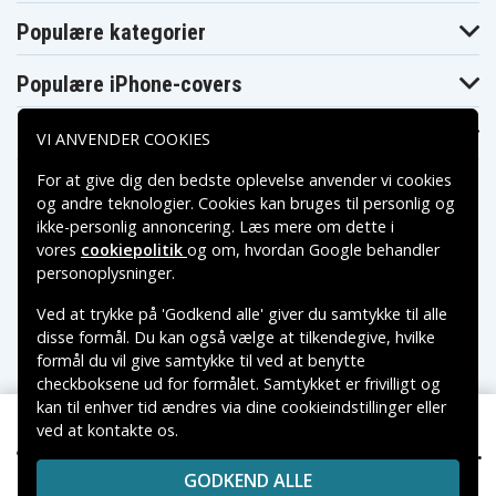
Populære kategorier
Populære iPhone-covers
Populære Samsung-covers
VI ANVENDER COOKIES
For at give dig den bedste oplevelse anvender vi cookies
og andre teknologier. Cookies kan bruges til personlig og
ikke-personlig annoncering. Læs mere om dette i
vores
cookiepolitik
og om, hvordan
Google behandler
Betalingsmuligheder
personoplysninger
.
Ved at trykke på 'Godkend alle' giver du samtykke til alle
Leveringsmuligheder
disse formål. Du kan også vælge at tilkendegive, hvilke
formål du vil give samtykke til ved at benytte
checkboksene ud for formålet. Samtykket er frivilligt og
kan til enhver tid ændres via dine cookieindstillinger eller
ved at kontakte os.
Copyright © 2026, Spares Nordic AB
89 kr.
TBL-71B2000 for TP-Link, 3,7V, 2000mAh
VAREMÆRKER NÆVNT PÅ DETTE WEB TILHØRER DE
GODKEND ALLE
RESPEKTIVE VAREMÆRKERS-EJER.