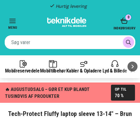
Hurtig levering
Item
0
2
of
MENU
INDKØBSKURV
3
Mobilreservedele
Mobiltilbehør
Kabler & Opladere
Lyd & Billede
Pow
🔥 AUGUSTUDSALG – GØR ET KUP BLANDT
OP TIL
70 %
TUSINDVIS AF PRODUKTER
Tech-Protect Fluffy laptop sleeve 13-14" – Brun