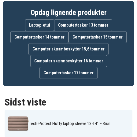
Førsteklasses beskyttelse mod stød og ridser
Opdag lignende produkter
Luksuriøst blødt og slidstærkt materiale
Praktiske lommer til tilbehør og dokumenter
Laptop-etui
Computertasker 13 tommer
Let, slankt og nemt at have med overalt
Computertasker 14 tommer
Computertasker 15 tommer
195106
Artikkelnr
Computer skærmbeskytter 15,6 tommer
5906302362509
EAN / GTIN
Computer skærmbeskytter 16 tommer
Laptop-taske/etui
Produkttype
Computertasker 17 tommer
Tech-Protect
Varemærke
Brun
Farve
Sidst viste
Textil
Materiale
Tech-Protect Fluffy laptop sleeve 13-14" – Brun