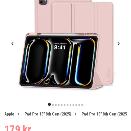
Item
1
item
item
item
item
item
item
item
item
item
item
item
item
of
0
Apple
iPad Pro 13" 8th Gen (2025)
iPad Pro 13" 8th Gen (2025) 
1
2
3
4
5
6
7
8
9
10
11
12
179 kr.