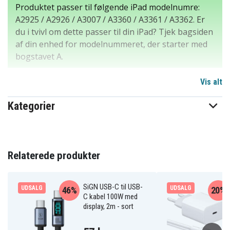
Produktet passer til følgende iPad modelnumre:
A2925 / A2926 / A3007 / A3360 / A3361 / A3362. Er
du i tvivl om dette passer til din iPad? Tjek bagsiden
af din enhed for modelnummeret, der starter med
bogstavet A.
Tech-Protect SmartCover Pen er et let og slidstærkt
Vis alt
beskyttelsesetui designet til at beskytte din enhed fra
Kategorier
alle sider. Fremstillet af mat silikonemateriale har det
præcist formede knapbeskyttelser og nøjagtige
udskæringer til porte og kamera, hvilket sikrer fuld
funktionalitet og en behagelig pasform. Det foldbare
Relaterede produkter
frontcover beskytter skærmen og understøtter
automatisk wake- og sleep-funktion, som hjælper med
at forlænge batteritiden ved daglig brug. Frontcoveret
SiGN USB-C til USB-
UDSALG
UDSALG
46%
20%
kan også foldes til et praktisk stativ for mere
C kabel 100W med
komfortabel visning, skrivning eller browsing.
display, 2m - sort
Derudover har etuiet et dedikeret rum til styluspen for