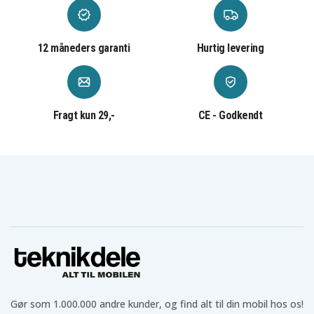
Sammenfoldeligt etui fungerer som et praktisk
stativ
Dedikeret rum til sikker opbevaring af styluspen
12 måneders garanti
Hurtig levering
204965
Artikkelnr
5906302335756
EAN / GTIN
Fragt kun 29,-
CE - Godkendt
Etui
Produkttype
Tech-Protect
Varemærke
Stativ, Penneholder
Feature
Rosa
Farve
Plastik, Kunstlæder
Materiale
Gør som 1.000.000 andre kunder, og find alt til din mobil hos os!