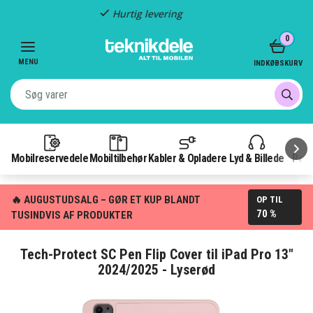
Fragt kun 29,-
Item
0
3
of
MENU
INDKØBSKURV
3
Mobilreservedele
Mobiltilbehør
Kabler & Opladere
Lyd & Billede
Pow
🔥 AUGUSTUDSALG – GØR ET KUP BLANDT
OP TIL
70 %
TUSINDVIS AF PRODUKTER
Tech-Protect SC Pen Flip Cover til iPad Pro 13"
2024/2025 - Lyserød