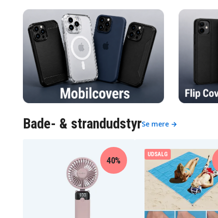
Bade- & strandudstyr
Se mere →
UDSALG
40%