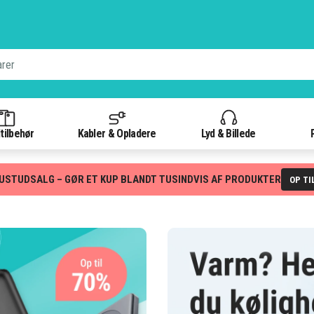
tilbehør
Kabler & Opladere
Lyd & Billede
USTUDSALG – GØR ET KUP BLANDT TUSINDVIS AF PRODUKTER
OP TI