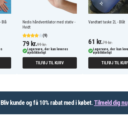
 Blå
Nedis håndventilator med stativ -
Vandtæt taske 2L - Blåt
Hvidt
(9)
61 kr.
79 kr.
79 kr.
99 kr.
es
Lagervare, der kan leveres
Lagervare, der kan lev
øjeblikkeligt
øjeblikkeligt
TILFØJ TIL KURV
TILFØJ TIL KUR
Bliv kunde og få 10% rabat med i købet.
Tilmeld dig nu