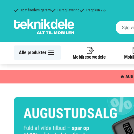
12 måneders garanti
Hurtig levering
Fragt kun 29,-
Alle produkter
Mobilreservedele
Mobil
🔥 AUG