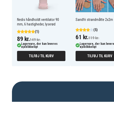
Nedis håndholdt ventilator 90
Sandfri strandmåtte 2x2m -
mm, 6 hastigheder, lyserød
(5)
(1)
61 kr.
89 kr.
119 kr.
149 kr.
Lagervare, der kan leveres
Lagervare, der kan lever
øjeblikkeligt
øjeblikkeligt
TILFØJ TIL KURV
TILFØJ TIL KURV