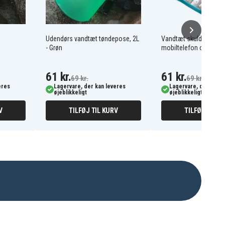
Udendørs vandtæt tøndepose, 2L
Vandtæt skuldertaske t
- Grøn
mobiltelefon og små 
61 kr.
61 kr.
69 kr.
69 kr.
eres
Lagervare, der kan leveres
Lagervare, der kan l
øjeblikkeligt
øjeblikkeligt
V
TILFØJ TIL KURV
TILFØJ TIL K