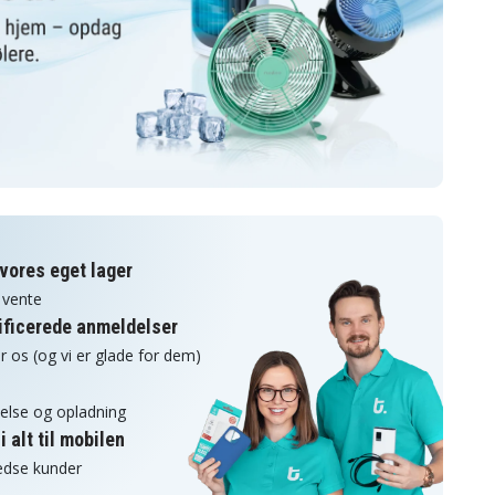
 vores eget lager
 vente
rificerede anmeldelser
r os (og vi er glade for dem)
ttelse og opladning
 alt til mobilen
redse kunder