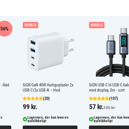
UDSALG
UDSALG
56%
 - Rød
SiGN GaN 40W Hurtigoplader 2x
SiGN USB-C til USB-C ka
USB-C/2x USB-A – Hvid
med display, 2m - sort
(20)
(107)
99 kr.
57 kr.
105 kr.
es
Lagervare, der kan leveres
Lagervare, der kan lev
øjeblikkeligt
øjeblikkeligt