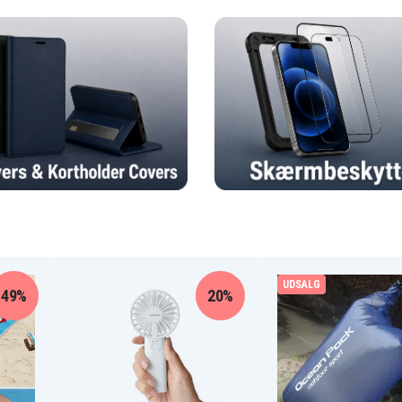
UDSALG
49%
20%