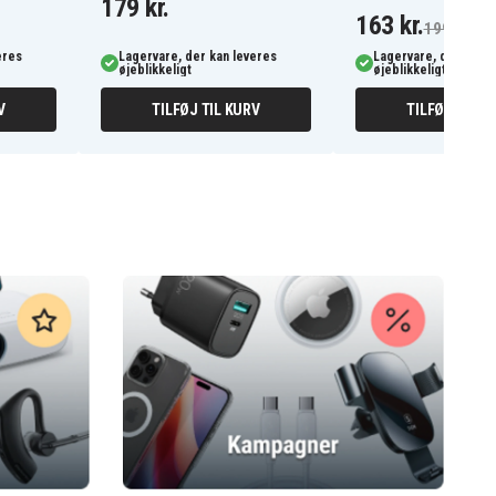
179 kr.
163 kr.
199 kr.
eres
Lagervare, der kan leveres
Lagervare, der kan l
øjeblikkeligt
øjeblikkeligt
V
TILFØJ TIL KURV
TILFØJ TIL K