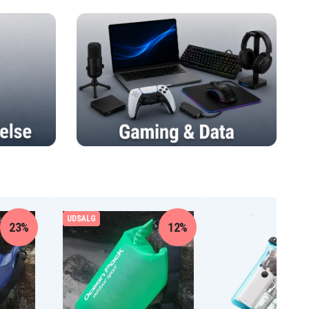
UDSALG
23%
12%