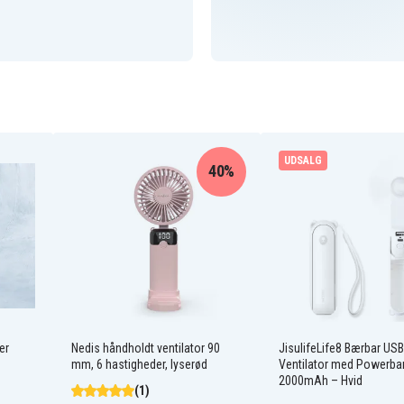
UDSALG
40%
er
Nedis håndholdt ventilator 90
JisulifeLife8 Bærbar USB
mm, 6 hastigheder, lyserød
Ventilator med Powerba
2000mAh – Hvid
(1)