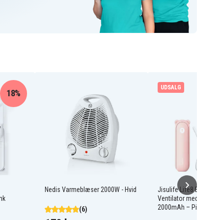
UDSALG
18%
Nedis Varmeblæser 2000W - Hvid
Jisulife Life8 Bærbar 
nk
Ventilator med Power
2000mAh – Pink
(6)