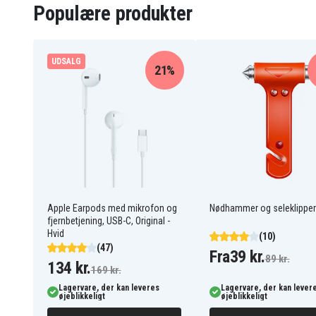
Populære produkter
UDSALG
21%
Apple Earpods med mikrofon og
Nødhammer og seleklipper
fjernbetjening, USB-C, Original -
Hvid
(10)
(47)
Fra
39 kr.
89 kr.
134 kr.
169 kr.
Lagervare, der kan leveres
Lagervare, der kan lever
øjeblikkeligt
øjeblikkeligt