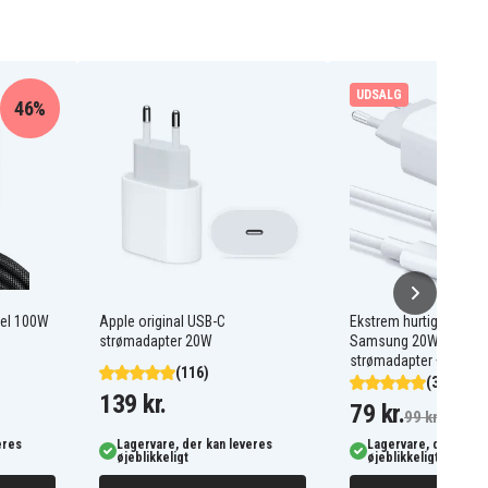
UDSALG
46%
bel 100W
Apple original USB-C
Ekstrem hurtig oplader 
strømadapter 20W
Samsung 20W USB-C
strømadapter + kabel 
(116)
(323)
139 kr.
79 kr.
99 kr.
eres
Lagervare, der kan leveres
Lagervare, der kan l
øjeblikkeligt
øjeblikkeligt