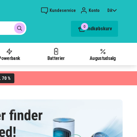
Kundeservice
Konto
DA
0
Indkøbskurv
Powerbank
Batterier
Augustudsalg
70 %
L