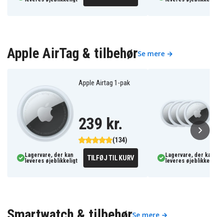
Apple AirTag & tilbehør
Se mere →
Apple Airtag 1-pak
239 kr.
(134)
Lagervare, der kan
Lagervare, der kan
TILFØJ TIL KURV
leveres øjeblikkeligt
leveres øjeblikkelig
Smartwatch & tilbehør
Se mere →