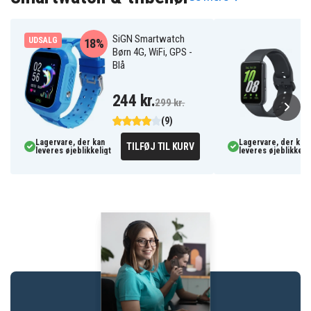
SiGN Smartwatch
UDSALG
18%
Børn 4G, WiFi, GPS -
Blå
244 kr.
299 kr.
(9)
Lagervare, der kan
Lagervare, der kan
TILFØJ TIL KURV
leveres øjeblikkeligt
leveres øjeblikkelig