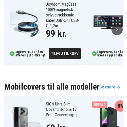
Joyroom MagEase
100W magnetisk
selvudtrækkende
kabel USB-C til USB-
C, 1,2m
99 kr.
Lagervare, der kan
Lagervare, der kan
TILFØJ TIL KURV
leveres øjeblikkeligt
leveres øjeblikkelig
Mobilcovers til alle modeller
Se mere →
SiGN Ultra Slim
UDSALG
8%
Cover til iPhone 17
Pro - Gennemsigtig