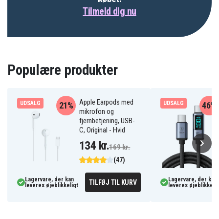
Tilmeld dig nu
Populære produkter
Apple Earpods med
UDSALG
UDSALG
21%
46%
mikrofon og
fjernbetjening, USB-
C, Original - Hvid
134 kr.
169 kr.
(47)
Lagervare, der kan
Lagervare, der kan
TILFØJ TIL KURV
leveres øjeblikkeligt
leveres øjeblikkelig