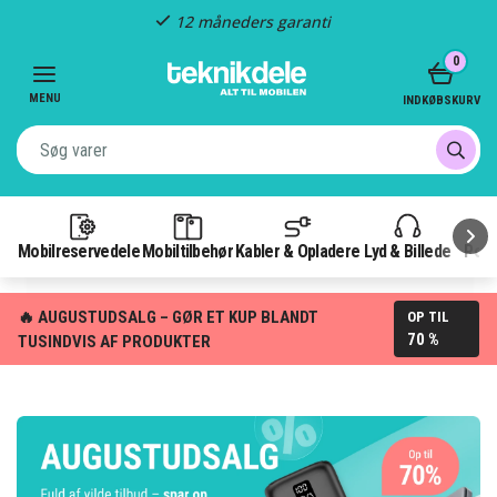
Hurtig levering
Item
0
2
of
MENU
INDKØBSKURV
3
Mobilreservedele
Mobiltilbehør
Kabler & Opladere
Lyd & Billede
Pow
🔥 AUGUSTUDSALG – GØR ET KUP BLANDT
OP TIL
70 %
TUSINDVIS AF PRODUKTER