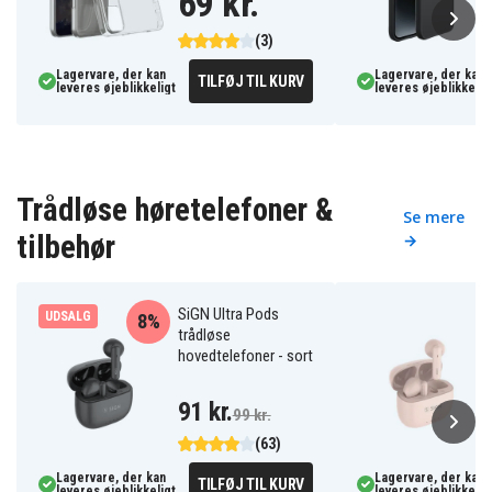
69 kr.
(3)
Lagervare, der kan
Lagervare, der kan
TILFØJ TIL KURV
leveres øjeblikkeligt
leveres øjeblikkelig
Trådløse høretelefoner &
Se mere
tilbehør
→
SiGN Ultra Pods
UDSALG
8%
trådløse
hovedtelefoner - sort
91 kr.
99 kr.
(63)
Lagervare, der kan
Lagervare, der kan
TILFØJ TIL KURV
leveres øjeblikkeligt
leveres øjeblikkelig