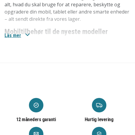
alt, hvad du skal bruge for at reparere, beskytte og
opgradere din mobil, tablet eller andre smarte enheder
– alt sendt direkte fra vores lager.
Mobiltilbehør til de nyeste modeller
Läs mer
Vi har
mobiltilbehøret
til de nyeste modeller som
iPhone 17, iPhone 17 Pro, iPhone 17 Pro Max og
Samsung Galaxy S25 Ultra. Her finder du alt fra
mobilcovers til skærmbeskyttelse og opladere.
Mobilreservedele til ældre modeller
Hos os finder du
mobilreservedele
til de største
producenter som Apple, Samsung og mange flere. Ved
at reparere din iPhone-skærm eller udskifte batteriet i
din Samsung Galaxy kan du forlænge enhedens levetid.
Vores reservedele er både prisvenlige og nemme at
12 måneders garanti
Hurtig levering
bruge.