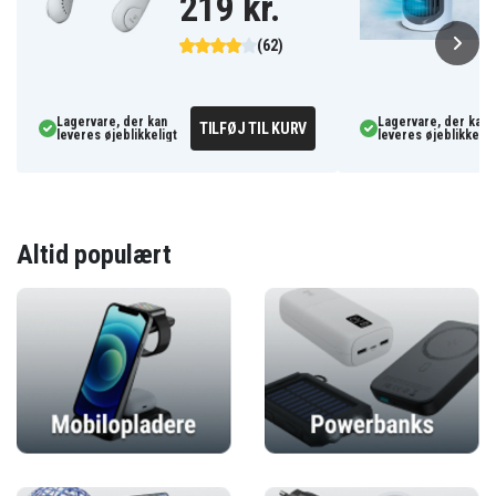
219 kr.
(62)
Lagervare, der kan
Lagervare, der kan
TILFØJ TIL KURV
leveres øjeblikkeligt
leveres øjeblikkelig
Altid populært