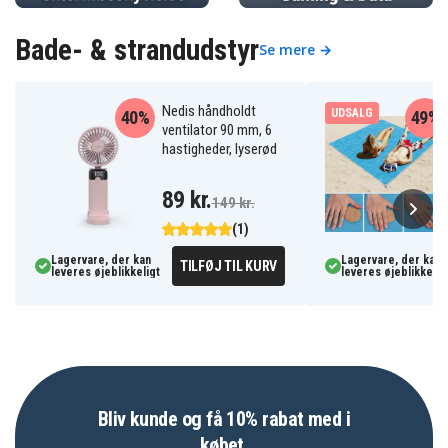
Bade- & strandudstyr
Se mere →
Nedis håndholdt
UDSALG
40%
49%
ventilator 90 mm, 6
hastigheder, lyserød
89 kr.
149 kr.
(1)
Lagervare, der kan
Lagervare, der kan
TILFØJ TIL KURV
leveres øjeblikkeligt
leveres øjeblikkelig
Bliv kunde og få 10% rabat med i
købet.