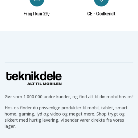
Høretelefoner til dine behov
Vi har et bredt udvalg af
høretelefoner
som AirPods,
Fragt kun 29,-
CE - Godkendt
Galaxy Buds og mange prisvenlige alternativer. Uanset
om du leder efter trådløse eller kablede høretelefoner i
forskellige størrelser og til forskellige situationer,
finder du det hos os.
Teknikprodukter til hverdagen
Udover ovenstående har vi også teknik til hverdagen
som
powerbanks
,
batterier
,
belysning
,
kabler
og meget
mere, som gør hverdagen lettere.
Teknikdeles positive anmeldelser og
Gør som 1.000.000 andre kunder, og find alt til din mobil hos os!
bedømmelser
Hos os finder du prisvenlige produkter til mobil, tablet, smart
Hos Teknikdele er vi stolte af vores flotte anmeldelser
home, gaming, lyd og video og meget mere. Shop trygt og
og ratings på Trustpilot, Google og andre platforme.
sikkert med hurtig levering, vi sender varer direkte fra vores
Du får sikre betalinger, fast fragtpris og hurtig
lager.
levering direkte fra vores lager.