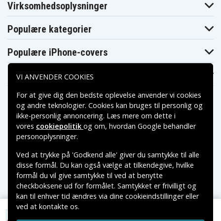
Virksomhedsoplysninger
Populære kategorier
Populære iPhone-covers
Populære Samsung-covers
VI ANVENDER COOKIES
For at give dig den bedste oplevelse anvender vi cookies
og andre teknologier. Cookies kan bruges til personlig og
ikke-personlig annoncering. Læs mere om dette i
vores
cookiepolitik
og om, hvordan
Google behandler
Betalingsmuligheder
personoplysninger
.
Ved at trykke på 'Godkend alle' giver du samtykke til alle
Leveringsmuligheder
disse formål. Du kan også vælge at tilkendegive, hvilke
formål du vil give samtykke til ved at benytte
checkboksene ud for formålet. Samtykket er frivilligt og
kan til enhver tid ændres via dine cookieindstillinger eller
ved at kontakte os.
Copyright © 2026, Spares Nordic AB
VAREMÆRKER NÆVNT PÅ DETTE WEB TILHØRER DE
99 kr.
Tomtom Eclipse, 3.7V, 1200 mAh