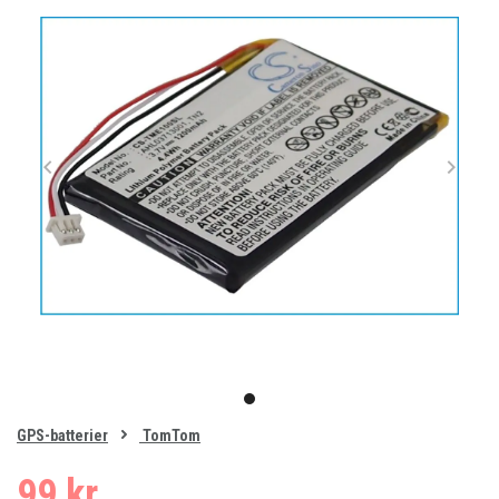
Item
1
item
of
0
GPS-batterier
TomTom
1
99 kr.