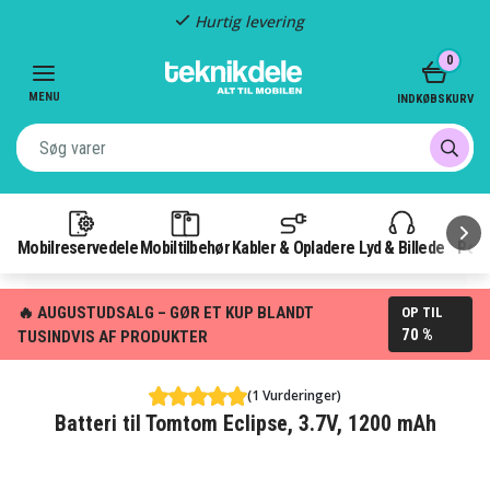
Hurtig levering
Item
0
2
of
MENU
INDKØBSKURV
3
Mobilreservedele
Mobiltilbehør
Kabler & Opladere
Lyd & Billede
Pow
🔥 AUGUSTUDSALG – GØR ET KUP BLANDT
OP TIL
70 %
TUSINDVIS AF PRODUKTER
(1 Vurderinger)
Batteri til Tomtom Eclipse, 3.7V, 1200 mAh