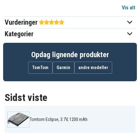
Vis alt
3,7 V
Spænding
Vurderinger
Li-Polymer
Batteritype
Kategorier
Tomtom
Passer til mærket
1200 mAh
Kapacitet
Opdag lignende produkter
TomTom
Garmin
andre modeller
Batteriet erstatter:
AHL03713001
TN2
Sidst viste
Batteriet er kompatibelt med følgende produkter:
Tomtom
Tomtom
Tomtom Eclipse
AVN4430
TNS410
Tomtom Eclipse, 3.7V, 1200 mAh