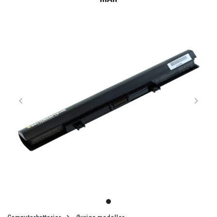
Item
1
item
of