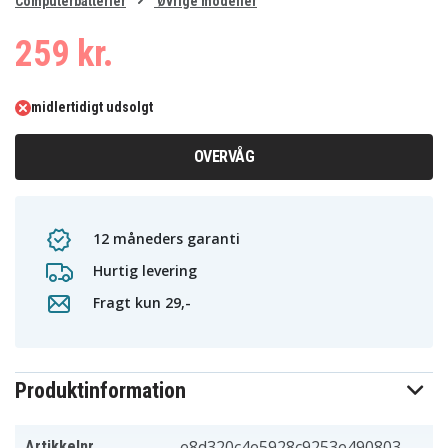
0
Computerbatterier
Øvrige modeller
1
259 kr.
midlertidigt udsolgt
OVERVÅG
12 måneders garanti
Hurtig levering
Fragt kun 29,-
Produktinformation
e8d320c4e5928c9253e490803
Artikkelnr