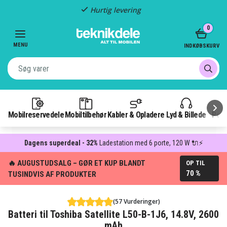
Hurtig levering
Item
0
2
of
MENU
INDKØBSKURV
3
Mobilreservedele
Mobiltilbehør
Kabler & Opladere
Lyd & Billede
Pow
Dagens superdeal - 32%
Ladestation med 6 porte, 120 W 🔌⚡
🔥 AUGUSTUDSALG – GØR ET KUP BLANDT
OP TIL
70 %
TUSINDVIS AF PRODUKTER
(57 Vurderinger)
Batteri til Toshiba Satellite L50-B-1J6, 14.8V, 2600
mAh