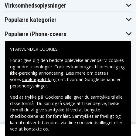
Toshiba
Toshiba
Toshiba
Virksomhedsoplysninger
Dynabook
Dynabook
Dynabook
T551/T5CB
T551/T6CB
T560/58AB
Toshiba
Toshiba
Populære kategorier
Toshiba
Dynabook
Dynabook
Dynabook TV/74
T560/58AW
TV/74MBL
Toshiba
Toshiba
Populære iPhone-covers
Toshiba
Dynabook
Dynabook
Dynabook TX/77
TV/74NWH
TX/77MBL
Toshiba
Toshiba
Populære Samsung-covers
Toshiba
VI ANVENDER COOKIES
Dynabook
DynabookSatellite
Equium U400
TX/77NWH
B371/C
Toshiba
Toshiba
For at give dig den bedste oplevelse anvender vi cookies
Toshiba Equium
Equium U400-
Equium U400-
U400-145
og andre teknologier. Cookies kan bruges til personlig og
124
146
ikke-personlig annoncering. Læs mere om dette i
Toshiba Mini
Toshiba Mini
Toshiba Mini
NB510
NB510-10D
NB510-10R
vores
cookiepolitik
og om, hvordan
Google behandler
Toshiba Mini
Toshiba Mini
Toshiba Mini
Betalingsmuligheder
personoplysninger
.
NB510-119
NB510-11E
NB510-11G
Toshiba Mini
Toshiba Mini
Toshiba
Ved at trykke på 'Godkend alle' giver du samtykke til alle
NB510-11H
NB510-11J
Portege M800
Leveringsmuligheder
disse formål. Du kan også vælge at tilkendegive, hvilke
Toshiba
Toshiba
Toshiba Portege
Portege M800
Portege M800-
formål du vil give samtykke til ved at benytte
M800-101
-11J
105
checkboksene ud for formålet. Samtykket er frivilligt og
Toshiba
Toshiba
Toshiba Portege
kan til enhver tid ændres via dine cookieindstillinger eller
Portege M800-
Portege M800-
M800-107
106
10A
ved at kontakte os.
Copyright © 2026, Spares Nordic AB
Toshiba
Toshiba
Toshiba Portege