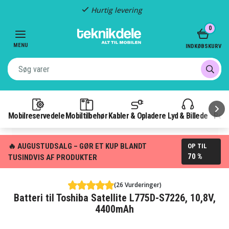
Hurtig levering
Item
0
2
of
MENU
INDKØBSKURV
3
Mobilreservedele
Mobiltilbehør
Kabler & Opladere
Lyd & Billede
Pow
🔥 AUGUSTUDSALG – GØR ET KUP BLANDT
OP TIL
70 %
TUSINDVIS AF PRODUKTER
(26 Vurderinger)
Batteri til Toshiba Satellite L775D-S7226, 10,8V,
4400mAh