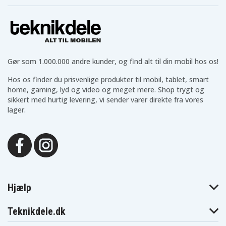
Dynabook
Dynabook
Dynabook
Satellite T551
Satellite T571
T350
Toshiba
Toshiba
Toshiba
Dynabook
Dynabook
Dynabook
T350/34BB
T350/34BR
T350/34BW
Toshiba
Toshiba
Toshiba
Dynabook
Dynabook
Dynabook
T350/46BB
T350/46BR
T350/46BW
Gør som 1.000.000 andre kunder, og find alt til din mobil hos os!
Toshiba
Toshiba
Toshiba
Dynabook
Dynabook
Dynabook
T350/56BB
T350/56BR
T350/56BW
Hos os finder du prisvenlige produkter til mobil, tablet, smart
Toshiba
Toshiba
Toshiba
home, gaming, lyd og video og meget mere. Shop trygt og
Dynabook
Dynabook
Dynabook
sikkert med hurtig levering, vi sender varer direkte fra vores
T351
T351/34CB
T351/34CR
lager.
Toshiba
Toshiba
Toshiba
Dynabook
Dynabook
Dynabook
T351/46CR
T351/46CW
T351/57CB
Toshiba
Toshiba
Toshiba
Dynabook
Dynabook
Dynabook
T351/57CR
T351/57CW
T550/D8AB
Toshiba
Toshiba
Toshiba
Dynabook
Dynabook T551-
Dynabook
T551
58B
T551-58BB
Toshiba
Toshiba
Toshiba
Hjælp
Dynabook
Dynabook T551-
Dynabook
T551-58BW
D8B
T551/58CB
Toshiba
Toshiba
Toshiba
Teknikdele.dk
Dynabook
Dynabook
Dynabook
T551/58CW
T551/T4CB
T551/T4CW