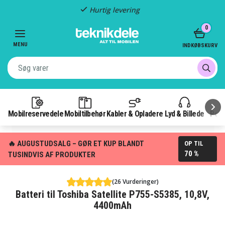
Hurtig levering
Item
0
2
of
MENU
INDKØBSKURV
3
Mobilreservedele
Mobiltilbehør
Kabler & Opladere
Lyd & Billede
Pow
🔥 AUGUSTUDSALG – GØR ET KUP BLANDT
OP TIL
70 %
TUSINDVIS AF PRODUKTER
(26 Vurderinger)
Batteri til Toshiba Satellite P755-S5385, 10,8V,
4400mAh