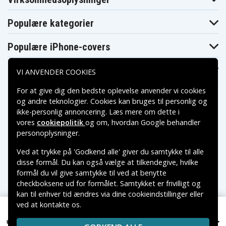
Toshiba
Toshiba
Toshiba
Dynabook
Dynabook
Dynabook
T551/T5CB
T551/T6CB
T560/58AB
Populære kategorier
Toshiba
Toshiba
Toshiba
Dynabook
Dynabook
Dynabook TV/74
T560/58AW
TV/74MBL
Populære iPhone-covers
Toshiba
Toshiba
Toshiba
Dynabook
Dynabook
Dynabook TX/77
TV/74NWH
TX/77MBL
Populære Samsung-covers
VI ANVENDER COOKIES
Toshiba
Toshiba
Toshiba
Dynabook
DynabookSatellite
Equium U400
TX/77NWH
B371/C
For at give dig den bedste oplevelse anvender vi cookies
Toshiba
Toshiba
og andre teknologier. Cookies kan bruges til personlig og
Toshiba Equium
Equium U400-
Equium U400-
U400-145
ikke-personlig annoncering. Læs mere om dette i
124
146
vores
cookiepolitik
og om, hvordan
Google behandler
Toshiba Mini
Toshiba Mini
Toshiba Mini
NB510
NB510-10D
NB510-10R
Betalingsmuligheder
personoplysninger
.
Toshiba Mini
Toshiba Mini
Toshiba Mini
NB510-119
NB510-11E
NB510-11G
Ved at trykke på 'Godkend alle' giver du samtykke til alle
Toshiba Mini
Toshiba Mini
Toshiba
Leveringsmuligheder
disse formål. Du kan også vælge at tilkendegive, hvilke
NB510-11H
NB510-11J
Portege M800
formål du vil give samtykke til ved at benytte
Toshiba
Toshiba
Toshiba Portege
Portege M800
Portege M800-
checkboksene ud for formålet. Samtykket er frivilligt og
M800-101
-11J
105
kan til enhver tid ændres via dine cookieindstillinger eller
Toshiba
Toshiba
Toshiba Portege
Portege M800-
Portege M800-
ved at kontakte os.
Copyright © 2026, Spares Nordic AB
M800-107
106
10A
VAREMÆRKER NÆVNT PÅ DETTE WEB TILHØRER DE
349 kr.
Toshiba Satellite P755-S5385, 10,8V, 4400mAh
Toshiba
Toshiba
Toshiba Portege