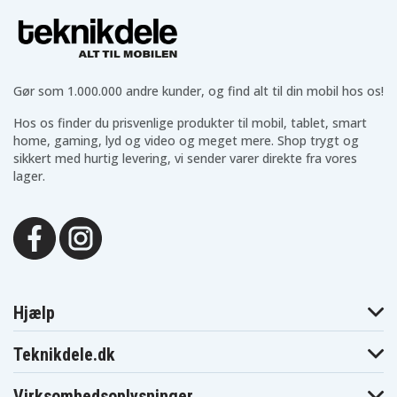
Dynabook
Dynabook
Dynabook
Satellite T551
Satellite T571
T350
Toshiba
Toshiba
Toshiba
Dynabook
Dynabook
Dynabook
T350/34BB
T350/34BR
T350/34BW
Toshiba
Toshiba
Toshiba
Dynabook
Dynabook
Dynabook
Gør som 1.000.000 andre kunder, og find alt til din mobil hos os!
T350/46BB
T350/46BR
T350/46BW
Toshiba
Toshiba
Toshiba
Hos os finder du prisvenlige produkter til mobil, tablet, smart
Dynabook
Dynabook
Dynabook
T350/56BB
T350/56BR
T350/56BW
home, gaming, lyd og video og meget mere. Shop trygt og
Toshiba
Toshiba
Toshiba
sikkert med hurtig levering, vi sender varer direkte fra vores
Dynabook
Dynabook
Dynabook
lager.
T351
T351/34CB
T351/34CR
Toshiba
Toshiba
Toshiba
Dynabook
Dynabook
Dynabook
T351/46CR
T351/46CW
T351/57CB
Toshiba
Toshiba
Toshiba
Dynabook
Dynabook
Dynabook
T351/57CR
T351/57CW
T550/D8AB
Toshiba
Toshiba
Toshiba
Dynabook
Dynabook T551-
Dynabook
T551
58B
T551-58BB
Hjælp
Toshiba
Toshiba
Toshiba
Dynabook
Dynabook T551-
Dynabook
T551-58BW
D8B
T551/58CB
Teknikdele.dk
Toshiba
Toshiba
Toshiba
Dynabook
Dynabook
Dynabook
T551/58CW
T551/T4CB
T551/T4CW
Virksomhedsoplysninger