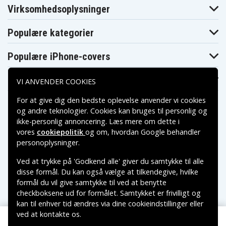
Toshiba
Toshiba
Toshiba
Virksomhedsoplysninger
Dynabook
Dynabook
Dynabook
T551/T5CB
T551/T6CB
T560/58AB
Toshiba
Toshiba
Populære kategorier
Toshiba
Dynabook
Dynabook
Dynabook TV/74
T560/58AW
TV/74MBL
Toshiba
Toshiba
Populære iPhone-covers
Toshiba
Dynabook
Dynabook
Dynabook TX/77
TV/74NWH
TX/77MBL
Toshiba
Toshiba
Populære Samsung-covers
Toshiba
VI ANVENDER COOKIES
Dynabook
DynabookSatellite
Equium U400
TX/77NWH
B371/C
Toshiba
Toshiba
For at give dig den bedste oplevelse anvender vi cookies
Toshiba Equium
Equium U400-
Equium U400-
U400-145
og andre teknologier. Cookies kan bruges til personlig og
124
146
ikke-personlig annoncering. Læs mere om dette i
Toshiba Mini
Toshiba Mini
Toshiba Mini
NB510
NB510-10D
NB510-10R
vores
cookiepolitik
og om, hvordan
Google behandler
Toshiba Mini
Toshiba Mini
Toshiba Mini
Betalingsmuligheder
personoplysninger
.
NB510-119
NB510-11E
NB510-11G
Toshiba Mini
Toshiba Mini
Toshiba
Ved at trykke på 'Godkend alle' giver du samtykke til alle
NB510-11H
NB510-11J
Portege M800
Leveringsmuligheder
disse formål. Du kan også vælge at tilkendegive, hvilke
Toshiba
Toshiba
Toshiba Portege
Portege M800
Portege M800-
formål du vil give samtykke til ved at benytte
M800-101
-11J
105
checkboksene ud for formålet. Samtykket er frivilligt og
Toshiba
Toshiba
Toshiba Portege
kan til enhver tid ændres via dine cookieindstillinger eller
Portege M800-
Portege M800-
M800-107
106
10A
ved at kontakte os.
Copyright © 2026, Spares Nordic AB
Toshiba
Toshiba
Toshiba Portege