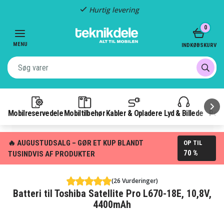
Hurtig levering
Item
0
2
of
MENU
INDKØBSKURV
3
Mobilreservedele
Mobiltilbehør
Kabler & Opladere
Lyd & Billede
Pow
🔥 AUGUSTUDSALG – GØR ET KUP BLANDT
OP TIL
70 %
TUSINDVIS AF PRODUKTER
(26 Vurderinger)
Batteri til Toshiba Satellite Pro L670-18E, 10,8V,
4400mAh