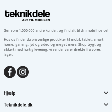
Dynabook
Dynabook
Dynabook
Satellite T551
Satellite T571
T350
Toshiba
Toshiba
Toshiba
Dynabook
Dynabook
Dynabook
T350/34BB
T350/34BR
T350/34BW
Toshiba
Toshiba
Toshiba
Dynabook
Dynabook
Dynabook
T350/46BB
T350/46BR
T350/46BW
Gør som 1.000.000 andre kunder, og find alt til din mobil hos os!
Toshiba
Toshiba
Toshiba
Dynabook
Dynabook
Dynabook
T350/56BB
T350/56BR
T350/56BW
Hos os finder du prisvenlige produkter til mobil, tablet, smart
Toshiba
Toshiba
Toshiba
home, gaming, lyd og video og meget mere. Shop trygt og
Dynabook
Dynabook
Dynabook
sikkert med hurtig levering, vi sender varer direkte fra vores
T351
T351/34CB
T351/34CR
lager.
Toshiba
Toshiba
Toshiba
Dynabook
Dynabook
Dynabook
T351/46CR
T351/46CW
T351/57CB
Toshiba
Toshiba
Toshiba
Dynabook
Dynabook
Dynabook
T351/57CR
T351/57CW
T550/D8AB
Toshiba
Toshiba
Toshiba
Dynabook
Dynabook T551-
Dynabook
T551
58B
T551-58BB
Toshiba
Toshiba
Toshiba
Hjælp
Dynabook
Dynabook T551-
Dynabook
T551-58BW
D8B
T551/58CB
Toshiba
Toshiba
Toshiba
Teknikdele.dk
Dynabook
Dynabook
Dynabook
T551/58CW
T551/T4CB
T551/T4CW