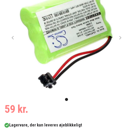
Item
1
item
59 kr.
of
0
1
Lagervare, der kan leveres øjeblikkeligt