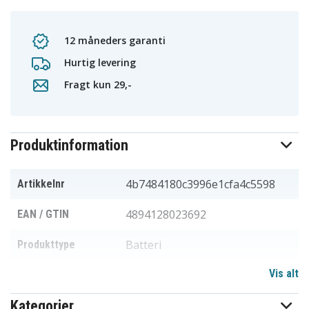
12 måneders garanti
Hurtig levering
Fragt kun 29,-
Produktinformation
4b7484180c3996e1cfa4c5598
Artikkelnr
4894128023692
EAN / GTIN
Batteri
Produkttype
Vis alt
3,6 V
Spænding
Kategorier
Uniden
Passer til mærket