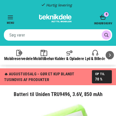
Hurtig levering
Item
0
2
of
MENU
INDKØBSKURV
3
Mobilreservedele
Mobiltilbehør
Kabler & Opladere
Lyd & Billede
Pow
🔥 AUGUSTUDSALG – GØR ET KUP BLANDT
OP TIL
70 %
TUSINDVIS AF PRODUKTER
Batteri til Uniden TRU9496, 3.6V, 850 mAh