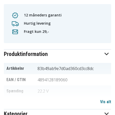
12 måneders garanti
Hurtig levering
Fragt kun 29,-
Produktinformation
83b49ab9e7d0ad360cd3cc8dc
Artikkelnr
4894128189060
EAN / GTIN
22.2 V
Spænding
Vis alt
Li-ion
Batteritype
Kategorier
70.00 x 56.20 x 38.20 mm
Mål