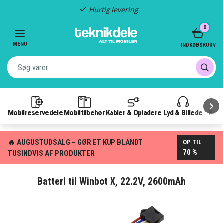
Hurtig levering
Item
0
2
of
MENU
INDKØBSKURV
3
Mobilreservedele
Mobiltilbehør
Kabler & Opladere
Lyd & Billede
Pow
🔥 AUGUSTUDSALG – GØR ET KUP BLANDT
OP TIL
70 %
TUSINDVIS AF PRODUKTER
Batteri til Winbot X, 22.2V, 2600mAh