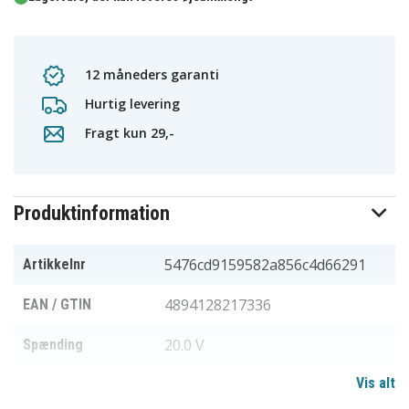
12 måneders garanti
Hurtig levering
Fragt kun 29,-
Produktinformation
5476cd9159582a856c4d66291
Artikkelnr
4894128217336
EAN / GTIN
20.0 V
Spænding
Vis alt
Li-ion
Batteritype