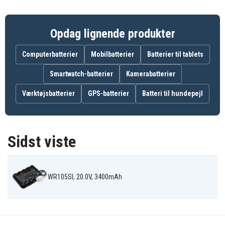
2018
AMR300-24
Scheppach
Sunseeker
R800 Smart
RLM500
RMA1001M20V
Sunseeker
Sunseeker
Sunseeker
Opdag lignende produkter
RMA301M20V
RMA501M20V
RMA801M20V
WR090S
WR091S
WR092S
WR093S
WR094S
WR095S
Computerbatterier
Mobilbatterier
Batterier til tablets
WR096S
WR100SI
WR101SI
WR101SI.1
WR102SI
WR102SI.1
Smartwatch-batterier
Kamerabatterier
WR103SI
WR104SI
WR104SI.1
WR105SI
WR105SI.1
WR106SI
Værktøjsbatterier
GPS-batterier
Batteri til hundepejl
WR106SI.1
WR110MI
WR110MI.1
WR115MI
Sidst viste
WR105SI, 20.0V, 3400mAh