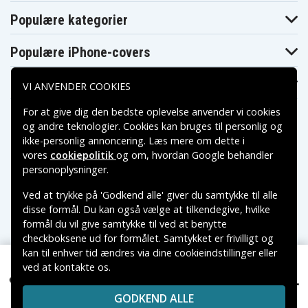
Populære kategorier
Populære iPhone-covers
Populære Samsung-covers
VI ANVENDER COOKIES
For at give dig den bedste oplevelse anvender vi cookies
og andre teknologier. Cookies kan bruges til personlig og
ikke-personlig annoncering. Læs mere om dette i
vores
cookiepolitik
og om, hvordan
Google behandler
Betalingsmuligheder
personoplysninger
.
Ved at trykke på 'Godkend alle' giver du samtykke til alle
Leveringsmuligheder
disse formål. Du kan også vælge at tilkendegive, hvilke
formål du vil give samtykke til ved at benytte
checkboksene ud for formålet. Samtykket er frivilligt og
kan til enhver tid ændres via dine cookieindstillinger eller
ved at kontakte os.
Copyright © 2026, Spares Nordic AB
299 kr.
WR105SI, 20.0V, 3400mAh
VAREMÆRKER NÆVNT PÅ DETTE WEB TILHØRER DE
GODKEND ALLE
RESPEKTIVE VAREMÆRKERS-EJER.