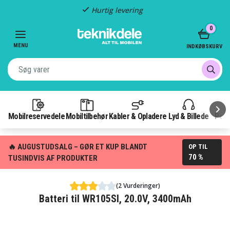
Hurtig levering
Item
0
2
of
MENU
INDKØBSKURV
3
Mobilreservedele
Mobiltilbehør
Kabler & Opladere
Lyd & Billede
Pow
🔥 AUGUSTUDSALG – GØR ET KUP BLANDT
OP TIL
70 %
TUSINDVIS AF PRODUKTER
(2 Vurderinger)
Batteri til WR105SI, 20.0V, 3400mAh