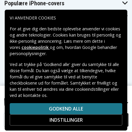
Populære iPhone-covers
Populære Samsung-covers
VI ANVENDER COOKIES
For at give dig den bedste oplevelse anvender vi cookies
og andre teknologier. Cookies kan bruges til personlig og
ikke-personlig annoncering. Læs mere om dette i
vores
cookiepolitik
og om, hvordan
Google behandler
Betalingsmuligheder
personoplysninger
.
Ved at trykke på 'Godkend alle' giver du samtykke til alle
Leveringsmuligheder
disse formål. Du kan også vælge at tilkendegive, hvilke
formål du vil give samtykke til ved at benytte
checkboksene ud for formålet. Samtykket er frivilligt og
kan til enhver tid ændres via dine cookieindstillinger eller
ved at kontakte os.
Copyright © 2026, Spares Nordic AB
699 kr.
Z9-CU7PK, , 5400mAh
VAREMÆRKER NÆVNT PÅ DETTE WEB TILHØRER DE
GODKEND ALLE
RESPEKTIVE VAREMÆRKERS-EJER.
INDSTILLINGER
TILFØJ TIL KURV