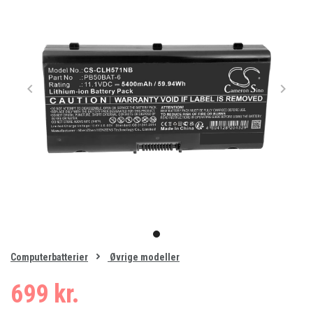
Item
1
item
of
0
Computerbatterier
Øvrige modeller
1
699 kr.