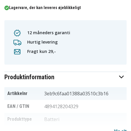
Lagervare, der kan leveres øjeblikkeligt
12 måneders garanti
Hurtig levering
Fragt kun 29,-
Produktinformation
3eb9c6faa01388a03510c3b16
Artikkelnr
4894128204329
EAN / GTIN
Batteri
Produkttype