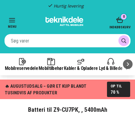
Hurtig levering
Item
0
2
of
MENU
INDKØBSKURV
3
Mobilreservedele
Mobiltilbehør
Kabler & Opladere
Lyd & Billede
Pow
🔥 AUGUSTUDSALG – GØR ET KUP BLANDT
OP TIL
70 %
TUSINDVIS AF PRODUKTER
Batteri til Z9-CU7PK, , 5400mAh